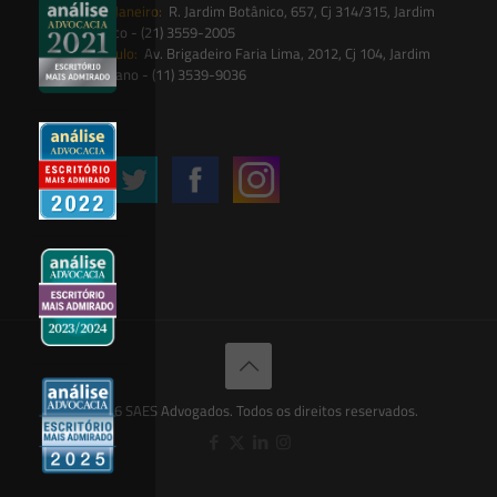
Rio de Janeiro:
R. Jardim Botânico, 657, Cj 314/315, Jardim
Botânico - (21) 3559-2005
São Paulo:
Av. Brigadeiro Faria Lima, 2012, Cj 104, Jardim
Paulistano - (11) 3539-9036
Siga-nos
© 2026 SAES Advogados. Todos os direitos reservados.