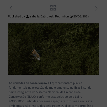
Published by
Isabella Dabrowski Pedrini
on
20/05/2024
As
unidades de conservação
(UCs) representam pilares
fundamentais na proteção do meio ambiente no Brasil, sendo
parte integrante do Sistema Nacional de Unidades de
Conservação (SNUC), conforme estabelecido pela Lei n.
9.985/2000. Definidas por seus espaços territoriais e recursos
ambientais, são instituídas pelo Poder Público com o propósito