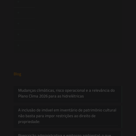
Publicações
Artigos
Novidades Legislativas
Informativos
Contato
Blog
Mudanças climáticas, risco operacional e a relevância do
Plano Clima 2026 para as hidrelétricas
A inclusão de imóvel em inventário de patrimônio cultural
não basta para impor restrições ao direito de
propriedade:
Prescrição administrativa e embargo ambiental: o que