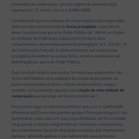
primordial de conservação, sob um regime de administração
especial (art. 2º, inciso I, da Lei n. 9.985/2000).
Considerando que as unidades de conservação estão amparadas
pelo conceito constitucional de
áreas protegidas
, e que há um
dever constitucional geral do Poder Público de “definir, em todas
as unidades da Federação, espaços territoriais e seus
componentes a serem especialmente protegidos” (art. 225, §1º, III,
da Constituição Federal), é válido esclarecer que essas áreas
protegidas já existem no campo fático, embora necessitem de
delimitação por parte do Poder Público.
Essa condição implica que muitos terrenos que atualmente não
foram delimitados como unidades de conservação podem ser
assim considerados no futuro. Diante desse cenário, surge a
questão: como proceder quando há a
criação de uma unidade de
conservação
que abrange um terreno particular?
Em primeiro lugar é importante lembrar que a Lei n. 9.985/2000
diferencia as UCs em dois grandes grupos: Proteção Integral e Uso
Sustentável, cada uma com suas especificidades. As UCs incluídas
no grupo de proteção integral têm por finalidade a manutenção
dos ecossistemas livres de alterações causadas por interferência
humana, admitido apenas o uso indireto dos seus atributos