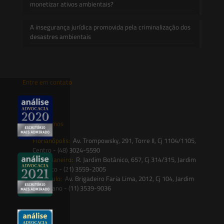
monetizar ativos ambientais?
A insegurança jurídica promovida pela criminalização dos
desastres ambientais
Entre em contato
contato@saesadvogados.com.br
Onde estamos
Florianópolis:
Av. Trompowsky, 291, Torre II, Cj 1104/1105,
Centro - (48) 3024-5590
Rio de Janeiro:
R. Jardim Botânico, 657, Cj 314/315, Jardim
Botânico - (21) 3559-2005
São Paulo:
Av. Brigadeiro Faria Lima, 2012, Cj 104, Jardim
Paulistano - (11) 3539-9036
Siga-nos