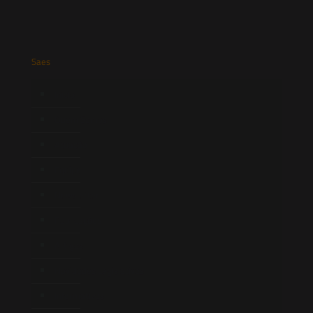
Saes
Início
Quem Somos
Atuação
Equipe
Newsletter
Publicações
Artigos
Novidades Legislativas
Informativos