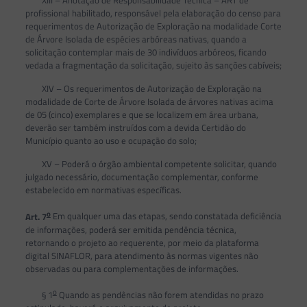
XIII – Anotação de Responsabilidade Técnica – ART de
profissional habilitado, responsável pela elaboração do censo para
requerimentos de Autorização de Exploração na modalidade Corte
de Árvore Isolada de espécies arbóreas nativas, quando a
solicitação contemplar mais de 30 indivíduos arbóreos, ficando
vedada a fragmentação da solicitação, sujeito às sanções cabíveis;
XIV – Os requerimentos de Autorização de Exploração na
modalidade de Corte de Árvore Isolada de árvores nativas acima
de 05 (cinco) exemplares e que se localizem em área urbana,
deverão ser também instruídos com a devida Certidão do
Município quanto ao uso e ocupação do solo;
XV – Poderá o órgão ambiental competente solicitar, quando
julgado necessário, documentação complementar, conforme
estabelecido em normativas específicas.
o
Art. 7
Em qualquer uma das etapas, sendo constatada deficiência
de informações, poderá ser emitida pendência técnica,
retornando o projeto ao requerente, por meio da plataforma
digital SINAFLOR, para atendimento às normas vigentes não
observadas ou para complementações de informações.
o
§ 1
Quando as pendências não forem atendidas no prazo