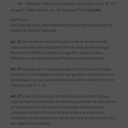
o
XIII – Utilidade Pública: as atividades elencadas no art. 3
, VIII
o
o
o
da
Lei n
12.651/2012
e art. 3
, VII da
lei n
11.428/2006
;
CAPÍTULO II
DOS REQUISITOS E PROCEDIMENTOS PARA REQUERIMENTO DE
CORTE DE ÁRVORE ISOLADA
o
Art. 3
Os indivíduos requeridos para corte de árvore isolada
nativa deverão estar localizados fora de Área de Preservação
Permanente (APP) e de Reserva Legal (RL), salvo os casos
definidos em lei como Utilidade Pública ou Interesse Social.
o
Art. 4
Deverão ser considerados, para efeitos desta Instrução
Normativa, os indivíduos isolados que gerarem material lenhoso
aproveitável, ou seja, que apresentarem DAP acima de 15 cm ou
CAP acima de 47,1 cm.
o
Art. 5
A autorização para o corte de árvores isoladas nativas
vivas de espécie ameaçada de extinção, constante na Lista Oficial
de Espécies da Flora Brasileira Ameaçadas de Extinção ou
constante na Lista Oficial do Estado do Paraná, poderá ser
concedida, excepcionalmente, desde que ocorra pelo menos uma
das seguintes condições: