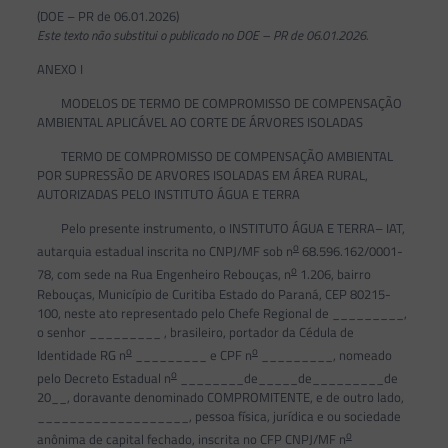
(DOE – PR de 06.01.2026)
Este texto não substitui o publicado no DOE – PR de 06.01.2026.
ANEXO I
MODELOS DE TERMO DE COMPROMISSO DE COMPENSAÇÃO
AMBIENTAL APLICÁVEL AO CORTE DE ÁRVORES ISOLADAS
TERMO DE COMPROMISSO DE COMPENSAÇÃO AMBIENTAL
POR SUPRESSÃO DE ARVORES ISOLADAS EM ÁREA RURAL,
AUTORIZADAS PELO INSTITUTO ÁGUA E TERRA
Pelo presente instrumento, o INSTITUTO ÁGUA E TERRA– IAT,
o
autarquia estadual inscrita no CNPJ/MF sob n
68.596.162/0001-
o
78, com sede na Rua Engenheiro Rebouças, n
1.206, bairro
Rebouças, Município de Curitiba Estado do Paraná, CEP 80215-
100, neste ato representado pelo Chefe Regional de _________,
o senhor _________ , brasileiro, portador da Cédula de
o
o
Identidade RG n
_________ e CPF n
_________, nomeado
o
pelo Decreto Estadual n
________de_____de_________de
20__, doravante denominado COMPROMITENTE, e de outro lado,
___________________, pessoa física, jurídica e ou sociedade
o
anônima de capital fechado, inscrita no CFP CNPJ/MF n