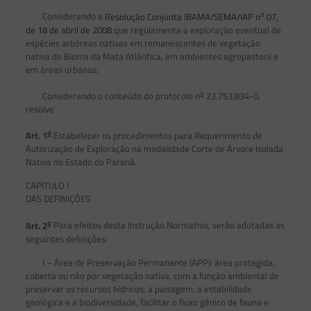
o
Considerando a
Resolução Conjunta IBAMA/SEMA/IAP n
07,
de 18 de abril de 2008
que regulamenta a exploração eventual de
espécies arbóreas nativas em remanescentes de vegetação
nativa do Bioma da Mata Atlântica, em ambientes agropastoril e
em áreas urbanas;
o
Considerando o conteúdo do protocolo n
23.753.834-0,
resolve
o
Art. 1
Estabelecer os procedimentos para Requerimento de
Autorização de Exploração na modalidade Corte de Árvore Isolada
Nativa no Estado do Paraná.
CAPÍTULO I
DAS DEFINIÇÕES
o
Art. 2
Para efeitos desta Instrução Normativa, serão adotadas as
seguintes definições:
I – Área de Preservação Permanente (APP): área protegida,
coberta ou não por vegetação nativa, com a função ambiental de
preservar os recursos hídricos, a paisagem, a estabilidade
geológica e a biodiversidade, facilitar o fluxo gênico de fauna e