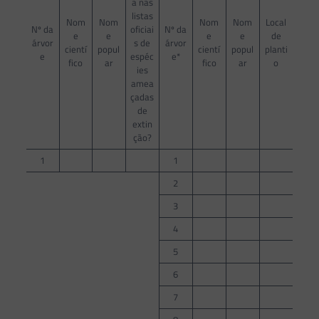
a nas
listas
Nom
Nom
Nom
Nom
Local
Nº da
oficiai
Nº da
e
e
e
e
de
árvor
s de
árvor
cientí
popul
cientí
popul
planti
e
espéc
e*
fico
ar
fico
ar
o
ies
amea
çadas
de
extin
ção?
1
1
2
3
4
5
6
7