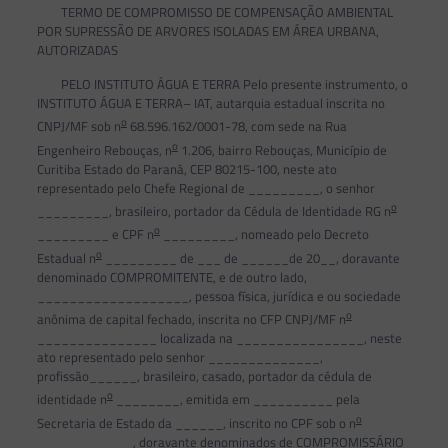
TERMO DE COMPROMISSO DE COMPENSAÇÃO AMBIENTAL
POR SUPRESSÃO DE ARVORES ISOLADAS EM ÁREA URBANA,
AUTORIZADAS
PELO INSTITUTO ÁGUA E TERRA Pelo presente instrumento, o
INSTITUTO ÁGUA E TERRA– IAT, autarquia estadual inscrita no
o
CNPJ/MF sob n
68.596.162/0001-78, com sede na Rua
o
Engenheiro Rebouças, n
1.206, bairro Rebouças, Município de
Curitiba Estado do Paraná, CEP 80215-100, neste ato
representado pelo Chefe Regional de _________, o senhor
o
_________, brasileiro, portador da Cédula de Identidade RG n
o
_________ e CPF n
_________, nomeado pelo Decreto
o
Estadual n
_________ de ___ de ______de 20__, doravante
denominado COMPROMITENTE, e de outro lado,
___________________, pessoa física, jurídica e ou sociedade
o
anônima de capital fechado, inscrita no CFP CNPJ/MF n
_______________ localizada na ________________, neste
ato representado pelo senhor ______________,
profissão______, brasileiro, casado, portador da cédula de
o
identidade n
________, emitida em __________ pela
o
Secretaria de Estado da ______, inscrito no CPF sob o n
____________, doravante denominados de COMPROMISSÁRIO