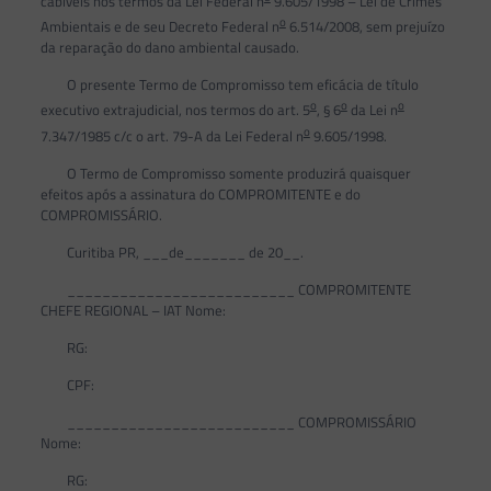
cabíveis nos termos da Lei Federal n
9.605/1998 – Lei de Crimes
o
Ambientais e de seu Decreto Federal n
6.514/2008, sem prejuízo
da reparação do dano ambiental causado.
O presente Termo de Compromisso tem eficácia de título
o
o
o
executivo extrajudicial, nos termos do art. 5
, § 6
da Lei n
o
7.347/1985 c/c o art. 79-A da Lei Federal n
9.605/1998.
O Termo de Compromisso somente produzirá quaisquer
efeitos após a assinatura do COMPROMITENTE e do
COMPROMISSÁRIO.
Curitiba PR, ___de_______ de 20__.
__________________________ COMPROMITENTE
CHEFE REGIONAL – IAT Nome:
RG:
CPF:
__________________________ COMPROMISSÁRIO
Nome:
RG: