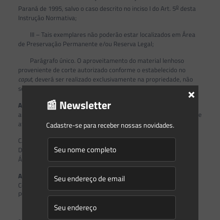
o
Paraná de 1995, salvo o caso descrito no inciso I do Art. 5
desta
Instrução Normativa;
III – Tais exemplares não poderão estar localizados em Área
de Preservação Permanente e/ou Reserva Legal;
Parágrafo único. O aproveitamento do material lenhoso
proveniente de corte autorizado conforme o estabelecido no
caput
, deverá ser realizado exclusivamente na propriedade, não
×
sendo possível transportá-lo para outro local.
📰 Newsletter
Art. 12.
A Validade da LAC para o corte eventual de exemplares
arbóreos sem propósito comercial direto ou indireto deverá ser de
até 30 dias.
Cadastre-se para receber nossas novidades.
CAPÍTULO IV
DA COMPENSAÇÃO AMBIENTAL APLICÁVEL AO CORTE DE
ÁRVORES ISOLADAS
Art. 13.
A compensação ambiental para os requerimentos de
Corte de Árvores Isoladas, de espécies nativas no Estado do
Paraná deverá ser realizada da seguinte forma:
I – A compensação será de 10 (dez) mudas de espécies