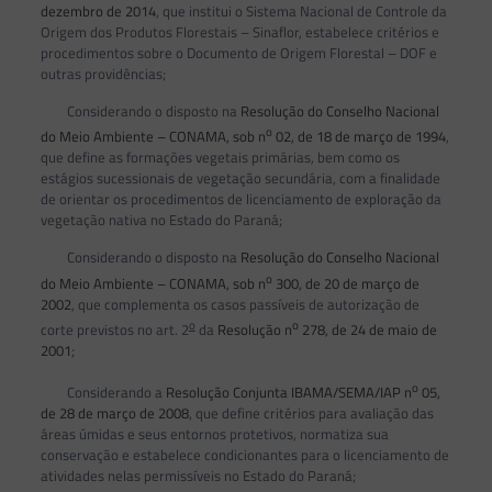
dezembro de 2014
, que institui o Sistema Nacional de Controle da
Origem dos Produtos Florestais – Sinaflor, estabelece critérios e
procedimentos sobre o Documento de Origem Florestal – DOF e
outras providências;
Considerando o disposto na
Resolução do Conselho Nacional
o
do Meio Ambiente – CONAMA, sob n
02, de 18 de março de 1994
,
que define as formações vegetais primárias, bem como os
estágios sucessionais de vegetação secundária, com a finalidade
de orientar os procedimentos de licenciamento de exploração da
vegetação nativa no Estado do Paraná;
Considerando o disposto na
Resolução do Conselho Nacional
o
do Meio Ambiente – CONAMA, sob n
300, de 20 de março de
2002
, que complementa os casos passíveis de autorização de
o
o
corte previstos no art. 2
da
Resolução n
278, de 24 de maio de
2001
;
o
Considerando a
Resolução Conjunta IBAMA/SEMA/IAP n
05,
de 28 de março de 2008
, que define critérios para avaliação das
áreas úmidas e seus entornos protetivos, normatiza sua
conservação e estabelece condicionantes para o licenciamento de
atividades nelas permissíveis no Estado do Paraná;