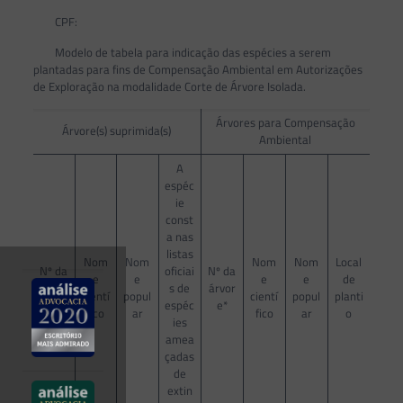
CPF:
Modelo de tabela para indicação das espécies a serem
plantadas para fins de Compensação Ambiental em Autorizações
de Exploração na modalidade Corte de Árvore Isolada.
Árvores para Compensação
Árvore(s) suprimida(s)
Ambiental
A
espéc
ie
const
a nas
listas
Nom
Nom
Nom
Nom
Local
Nº da
oficiai
Nº da
e
e
e
e
de
árvor
s de
árvor
cientí
popul
cientí
popul
planti
e
espéc
e*
fico
ar
fico
ar
o
ies
amea
çadas
de
extin