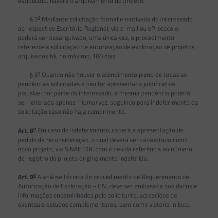
estipulado, haverá o arquivamento do projeto.
o
§ 2
Mediante solicitação formal e motivada do interessado
ao respectivo Escritório Regional, via e-mail ou eProtocolo,
poderá ser desarquivado, uma única vez, o procedimento
referente à solicitação de autorização de exploração de projetos
arquivados há, no máximo, 180 dias.
o
§ 3
Quando não houver o atendimento pleno de todas as
pendências solicitadas e não for apresentada justificativa
plausível por parte do interessado, a mesma pendência poderá
ser reiterada apenas 1 (uma) vez, seguindo para indeferimento da
solicitação caso não haja cumprimento.
o
Art. 8
Em caso de indeferimento, caberá a apresentação de
pedido de reconsideração, o qual deverá ser cadastrado como
novo projeto, via SINAFLOR, com a devida referência ao número
de registro do projeto originalmente indeferido.
o
Art. 9
A análise técnica do procedimento de Requerimento de
Autorização de Exploração – CAI, deve ser embasada nos dados e
informações encaminhados pelo solicitante, acrescidos de
eventuais estudos complementares, bem como vistoria in loco.