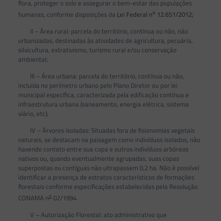
flora, proteger o solo e assegurar o bem-estar das populações
o
humanas, conforme disposições da
Lei Federal n
12.651/2012;
II – Área rural: parcela do território, contínua ou não, não
urbanizadas, destinadas às atividades de agricultura, pecuária,
silvicultura, extrativismo, turismo rural e/ou conservação
ambiental;
III – Área urbana: parcela do território, contínua ou não,
incluída no perímetro urbano pelo Plano Diretor ou por lei
municipal específica, caracterizada pela edificação contínua e
infraestrutura urbana (saneamento, energia elétrica, sistema
viário, etc);
IV – Árvores isoladas: Situadas fora de fisionomias vegetais
naturais, se destacam na paisagem como indivíduos isolados, não
havendo contato entre sua copa e outros indivíduos arbóreos
nativos ou, quando eventualmente agrupadas, suas copas
superpostas ou contíguas não ultrapassem 0,2 ha. Não é possível
identificar a presença de estratos característicos de formações
florestais conforme especificações estabelecidas pela Resolução
o
CONAMA n
02/1994.
V – Autorização Florestal: ato administrativo que