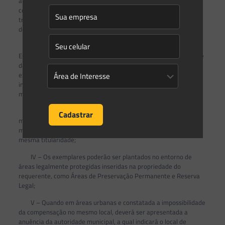
arbóreas nativas para cada indivíduo a ser suprimido,
considerando a mesma ocorrência regional, acompanhado de
tratos culturais e eventuais reposições em caso de mortalidade
de mudas ou desenvolvimento não satisfatório;
II – Quando a espécie requerida constar na Lista Oficial de
Espécies da Flora Brasileira Ameaçadas de Extinção ou constante
da lista oficial do Estado do Paraná, a compensação deverá ser
executada com indivíduos da mesma espécie ou, na
impossibilidade deste, com outra que esteja incluída nas Listas
mencionadas, considerando a ocorrência regional;
III – Quando em área rural, a compensação deverá ser no
mesmo local. Não sendo possível, deverão ser plantadas na
mesma Bacia Hidrográfica ou Microbacia, em propriedade de
mesma titularidade;
IV – Os exemplares poderão ser plantados no entorno de
áreas legalmente protegidas inseridas na propriedade do
requerente, como Áreas de Preservação Permanente e Reserva
Legal;
V – Quando em áreas urbanas e constatada a impossibilidade
da compensação no mesmo local, deverá ser apresentada a
anuência da autoridade municipal, a qual indicará o local de