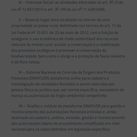
o
IX – Interesse Social: as atividades elencadas no art. 3
, IX da
o
o
o
Lei n
12.651/2012 e art. 3
, VIII da Lei n
11.428/2006;
X – Reserva Legal: área localizada no interior de uma
propriedade ou posse rural, delimitada nos termos do art. 12 da
o
Lei Federal n
12.651, de 25 de maio de 2012, com a função de
assegurar o uso econômico de modo sustentável dos recursos
naturais do imóvel rural, auxiliar a conservação e a reabilitação
dos processos ecológicos e promover a conservação da
biodiversidade, bem como o abrigo e a proteção de fauna silvestre
e da flora nativa;
XI – Sistema Nacional de Controle da Origem dos Produtos
Florestais (SINAFLOR): plataforma online para cadastro e
homologação de atividades florestais a serem exercidas por
pessoa física ou jurídica que, por norma específica, necessitem de
licença ou autorização do órgão ambiental competente;
XII – Sinaflor+: módulo da plataforma SINAFLOR para gestão e
monitoramento das autorizações florestais emitidas e, ainda,
destinado ao cadastro, análise, emissão, gestão e monitoramento
das autorizações objeto de procedimento simplificado em nível
nacional para os casos definidos em legislação específica;