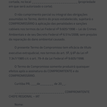
cortada, no local ________________________ (propriedade
em que será autorizado o corte).
O não cumprimento parcial ou integral das obrigações
assumidas no Termo, dentro do prazo estabelecido, sujeitará o
COMPROMISSÁRIO à aplicação das penalidades e sanções
o
cabíveis nos termos da Lei Federal n
9.605/1998 – Lei de Crimes
o
Ambientais e de seu Decreto Federal n
6.514/2008, sem prejuízo
da reparação do dano ambiental causado.
O presente Termo de Compromisso tem eficácia de título
o
o
o
executivo extrajudicial, nos termos do art. 5
, § 6
da Lei n
o
7.347/1985 c/c o art. 79-A da Lei Federal n
9.605/1998.
O Termo de Compromisso somente produzirá quaisquer
efeitos após a assinatura do COMPROMITENTE e do
COMPROMISSÁRIO.
Curitiba PR, ___de_______ de 20__.
__________________________ COMPROMITENTE
CHEFE REGIONAL – IAT
Nome: