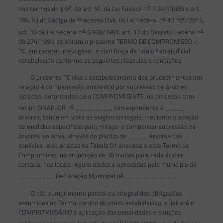
o
o
o
nos termos do § 6
, do art. 5
, da Lei Federal n
7.347/1985 e art.
o
784, XII do Código de Processo Civil, da Lei Federal n
13.105/2015,
o
o
art. 10 da Lei Federal n
6.938/1981, art. 17 do Decreto Federal n
99.274/1990, celebram o presente TERMO DE COMPROMISSO –
TC, em caráter irrevogável, e com força de Título Extrajudicial,
estabelecido conforme as seguintes cláusulas e condições:
O presente TC visa o estabelecimento dos procedimentos em
relação à compensação ambiental por supressão de árvores
isoladas, autorizadas pelo COMPROMITENTE, no processo com
o
recibo SINAFLOR n
_________, correspondente a _____
árvores, tendo em vista as exigências legais, mediante a adoção
de medidas específicas para mitigar e compensar supressão de
árvores isoladas, através do plantio de _____ árvores das
espécies relacionadas na Tabela 01 anexada a este Termo de
Compromisso, na proporção de 10 mudas para cada árvore
cortada, nos locais regularizados e aprovados pelo município de
o
_________ Declaração Municipal n
_____________.
O não cumprimento parcial ou integral das obrigações
assumidas no Termo, dentro do prazo estabelecido, sujeitará o
COMPROMISSÁRIO à aplicação das penalidades e sanções
o