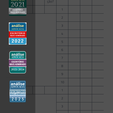
ção?
1
1
2
3
4
5
6
7
8
9
10
2
1
2
3