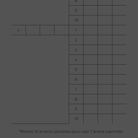
8
9
10
2
1
2
3
4
5
6
7
8
9
10
*Mínimo 10 árvores plantadas para cada 1 árvore suprimida