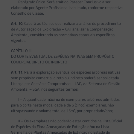
Parágrafo único. Será emitido Parecer Conclusivo a ser
elaborado por Agente Profissional habilitado, conforme respectivo
Conselho de Classe.
Art. 10.
Caberá ao técnico que realizar a análise do procedimento
de Autorização de Exploração – CAI, analisar a Compensação
Ambiental, considerando as normativas estaduais específicas
vigentes.
CAPÍTULO III
DO CORTE EVENTUAL DE ESPÉCIES NATIVAS SEM PROPÓSITO
COMERCIAL DIRETO OU INDIRETO
Art. 11.
Para a exploração eventual de espécies arbóreas nativas
sem propósito comercial direto ou indireto poderá ser solicitada
Licença por Adesão e Compromisso – LAC, via Sistema de Gestão
Ambiental – SGA, nos seguintes termos:
I – A quantidade máxima de exemplares arbóreos admitidos
para o corte nesta modalidade é de 5 (cinco) exemplares, não
ultrapassando o volume total de 15m³, por propriedade/ano;
II – Os exemplares não poderão estar contidos na Lista Oficial
de Espécies da Flora Ameaçadas de Extinção e/ou na Lista
Vermelha de Plantas Ameaçadas de Extinção no Estado do