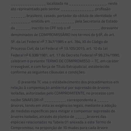
_______________ localizada na ________________, neste
ato representado pelo senhor ______________, profissão
o
______, brasileiro, casado, portador da cédula de identidade n
________, emitida em __________ pela Secretaria de Estado
o
da ______, inscrito no CPF sob o n
____________, doravante
o
denominados de COMPROMISSÁRIO nos termos do § 6
, do art.
o
o
5
, da Lei Federal n
7.347/1985 e art. 784, XII do Código de
o
Processo Civil, da Lei Federal n
13.105/2015, art. 10 da Lei
o
o
Federal n
6.938/1981, art. 17 do Decreto Federal n
99.274/1990,
celebram o presente TERMO DE COMPROMISSO – TC, em caráter
irrevogável, e com força de Título Extrajudicial, estabelecido
conforme as seguintes cláusulas e condições:
O presente TC visa o estabelecimento dos procedimentos em
relação à compensação ambiental por supressão de árvores
isoladas, autorizadas pelo COMPROMITENTE, no processo com
o
recibo SINAFLOR n
_________, correspondente a _____
árvores, tendo em vista as exigências legais, mediante a adoção
de medidas específicas para mitigar e compensar supressão de
árvores isoladas, através do plantio de _____árvores das
espécies relacionadas na Tabela 01 anexada a este Termo de
Compromisso, na proporção de 10 mudas para cada árvore