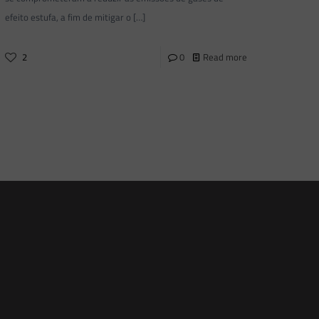
efeito estufa, a fim de mitigar o
[…]
2
0
Read more