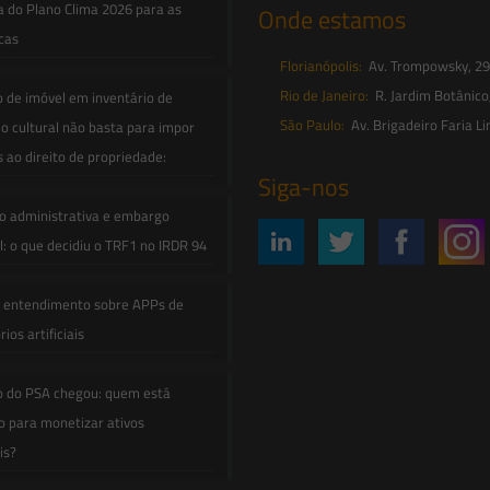
a do Plano Clima 2026 para as
Onde estamos
icas
Florianópolis:
Av. Trompowsky, 291,
Rio de Janeiro:
R. Jardim Botânico
o de imóvel em inventário de
São Paulo:
Av. Brigadeiro Faria Li
o cultural não basta para impor
s ao direito de propriedade:
Siga-nos
o administrativa e embargo
: o que decidiu o TRF1 no IRDR 94
e entendimento sobre APPs de
ios artificiais
o do PSA chegou: quem está
 para monetizar ativos
is?