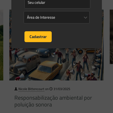
Nicole Bittencourt
on
31/03/2025
Responsabilização ambiental por
poluição sonora