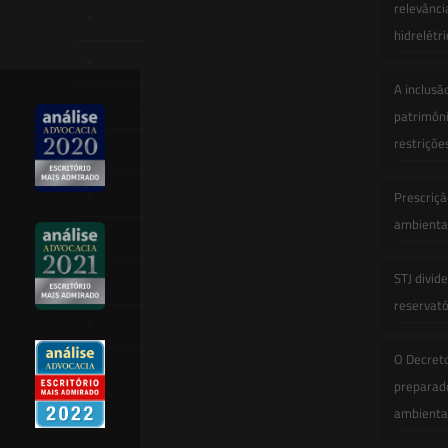
relevânci
Quem Somos
hidrelétr
Atuação
A inclusã
Equipe
patrimôni
restriçõe
Newsletter
Publicações
Prescriçã
ambiental
Artigos
STJ divid
Novidades Legislativas
reservatór
Informativos
O Decret
Contato
preparado
ambienta