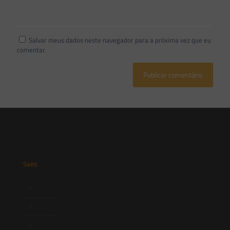
Salvar meus dados neste navegador para a próxima vez que eu
comentar.
Saes
Início
Quem Somos
Atuação