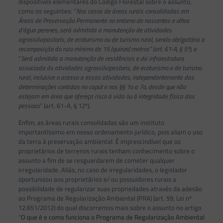
dispositivos elementares do Código Florestal sobre o assunto,
como os seguintes: “
Nos casos de áreas rurais consolidadas em
Áreas de Preservação Permanente no entorno de nascentes e olhos
d’água perenes, será admitida a manutenção de atividades
agrossilvipastoris, de ecoturismo ou de turismo rural, sendo obrigatória a
recomposição do raio mínimo de 15 (quinze) metros” (art. 61-A, § 5º)
; e
“
Será admitida a manutenção de residências e da infraestrutura
associada às atividades agrossilvipastoris, de ecoturismo e de turismo
rural, inclusive o acesso a essas atividades, independentemente das
determinações contidas no caput e nos §§ 1
o
a 7
o
, desde que não
estejam em área que ofereça risco à vida ou à integridade física das
pessoas
” (art. 61-A, § 12º).
Enfim, as áreas rurais consolidadas são um instituto
importantíssimo em nosso ordenamento jurídico, pois aliam o uso
da terra à preservação ambiental. É imprescindível que os
proprietários de terrenos rurais tenham conhecimento sobre o
assunto a fim de se resguardarem de cometer qualquer
irregularidade. Aliás, no caso de irregularidades, o legislador
oportunizou aos proprietários e/ ou possuidores rurais a
possibilidade de regularizar suas propriedades através da adesão
ao Programa de Regularização Ambiental (PRA) (art. 59, Lei nº
12.651/2012) do qual discorremos mais sobre o assunto no artigo
“
O que é e como funciona o Programa de Regularização Ambiental