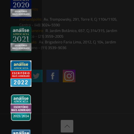
Onde estamos
Florianópolis:
Av. Trompowsky, 291, Torre II, Cj 1104/1105,
Centro - (48) 3024-5590
Rio de Janeiro:
R. Jardim Botânico, 657, Cj 314/315, Jardim
Botânico - (21) 3559-2005
São Paulo:
Av. Brigadeiro Faria Lima, 2012, Cj 104, Jardim
Paulistano - (11) 3539-9036
Siga-nos