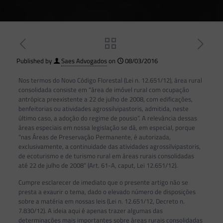
Published by
Saes Advogados
on
08/03/2016
Nos termos do Novo Código Florestal (Lei n. 12.651/12), área rural
consolidada consiste em “área de imóvel rural com ocupação
antrópica preexistente a 22 de julho de 2008, com edificações,
benfeitorias ou atividades agrossilvipastoris, admitida, neste
último caso, a adoção do regime de pousio”. A relevância dessas
áreas especiais em nossa legislação se dá, em especial, porque
“nas Áreas de Preservação Permanente, é autorizada,
exclusivamente, a continuidade das atividades agrossilvipastoris,
de ecoturismo e de turismo rural em áreas rurais consolidadas
até 22 de julho de 2008” (Art. 61-A, caput, Lei 12.651/12).
Cumpre esclarecer de imediato que o presente artigo não se
presta a exaurir o tema, dado o elevado número de disposições
sobre a matéria em nossas leis (Lei n. 12.651/12, Decreto n.
7.830/12). A ideia aqui é apenas trazer algumas das
determinações mais importantes sobre áreas rurais consolidadas