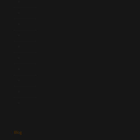
Início
Quem Somos
Atuação
Equipe
Newsletter
Publicações
Artigos
Novidades Legislativas
Informativos
Contato
Blog