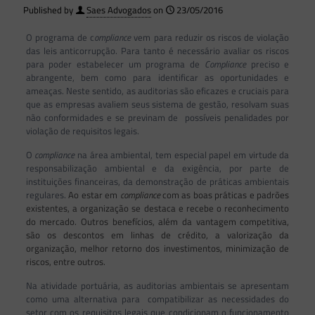
Published by
Saes Advogados
on
23/05/2016
O programa de c
ompliance
vem para reduzir os riscos de violação
das leis anticorrupção. Para tanto é necessário avaliar os riscos
para poder estabelecer um programa de
Compliance
preciso e
abrangente, bem como para identificar as oportunidades e
ameaças. Neste sentido, as auditorias são eficazes e cruciais para
que as empresas avaliem seus sistema de gestão, resolvam suas
não conformidades e se previnam de possíveis penalidades por
violação de requisitos legais.
O
compliance
na área ambiental, tem especial papel em virtude da
responsabilização ambiental e da exigência, por parte de
instituições financeiras, da demonstração de práticas ambientais
regulares.
Ao estar em
compliance
com as boas práticas e padrões
existentes, a organização se
destaca e recebe o reconhecimento
do mercado. Outros benefícios, além da vantagem competitiva,
são os descontos em linhas de crédito, a valorização da
organização, melhor retorno dos investimentos, minimização de
riscos, entre outros.
Na atividade portuária, as auditorias ambientais se apresentam
como uma alternativa para compatibilizar as necessidades do
setor com os requisitos legais que condicionam o funcionamento