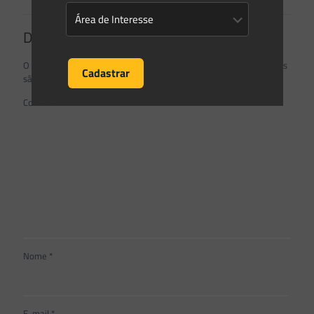
Deixe um comentário
O seu endereço de e-mail não será publicado.
Campos obrigatórios
são marcados com
*
Comentário
*
Nome
*
E-mail
*