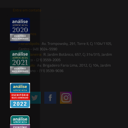
Entre em contato
contato@saesadvogados.com.br
Onde estamos
Florianópolis:
Av. Trompowsky, 291, Torre II, Cj 1104/1105,
Centro - (48) 3024-5590
Rio de Janeiro:
R. Jardim Botânico, 657, Cj 314/315, Jardim
Botânico - (21) 3559-2005
São Paulo:
Av. Brigadeiro Faria Lima, 2012, Cj 104, Jardim
Paulistano - (11) 3539-9036
Siga-nos