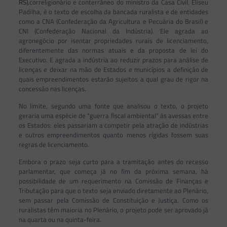
RS),
correligionário e conterrâneo do ministro da Casa Civil, Eliseu
Padilha, é o texto de escolha da bancada ruralista e de entidades
como a CNA (Confederação da Agricultura e Pecuária do Brasil) e
CNI (Confederação Nacional da Indústria). Ele agrada ao
agronegócio por isentar propriedades rurais de licenciamento,
diferentemente das normas atuais e da proposta de lei do
Executivo. E agrada a indústria ao reduzir prazos para análise de
licenças e deixar na mão de Estados e municípios a definição de
quais empreendimentos estarão sujeitos a qual grau de rigor na
concessão nas licenças.
No limite, segundo uma fonte que analisou o texto, o projeto
geraria uma espécie de “guerra fiscal ambiental” às avessas entre
os Estados: eles passariam a competir pela atração de indústrias
e outros empreendimentos quanto menos rígidas fossem suas
regras de licenciamento.
Embora o prazo seja curto para a tramitação antes do recesso
parlamentar, que começa já no fim da próxima semana, há
possibilidade de um requerimento na Comissão de Finanças e
Tributação para que o texto seja enviado diretamente ao Plenário,
sem passar pela Comissão de Constituição e Justiça. Como os
ruralistas têm maioria no Plenário, o projeto pode ser aprovado já
na quarta ou na quinta-feira.