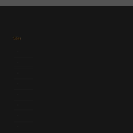
Saes
Início
Quem Somos
Atuação
Equipe
Newsletter
Publicações
Artigos
Novidades Legislativas