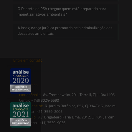
O Decreto do PSA chegou: quem está preparado para
monetizar ativos ambientais?
A insegurança jurídica promovida pela criminalização dos
desastres ambientais
Entre em contato
contato@saesadvogados.com.br
Onde estamos
Florianópolis:
Av. Trompowsky, 291, Torre II, Cj 1104/1105,
Centro - (48) 3024-5590
Rio de Janeiro:
R. Jardim Botânico, 657, Cj 314/315, Jardim
Botânico - (21) 3559-2005
São Paulo:
Av. Brigadeiro Faria Lima, 2012, Cj 104, Jardim
Paulistano - (11) 3539-9036