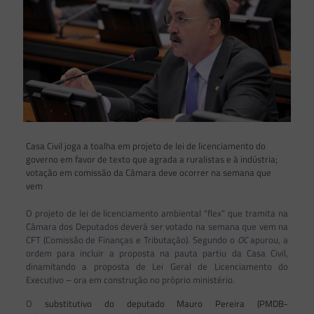
Casa Civil joga a toalha em projeto de lei de licenciamento do
governo em favor de texto que agrada a ruralistas e à indústria;
votação em comissão da Câmara deve ocorrer na semana que
vem
O projeto de lei de licenciamento ambiental “flex” que tramita na
Câmara dos Deputados deverá ser votado na semana que vem na
CFT (Comissão de Finanças e Tributação). Segundo o
OC
apurou, a
ordem para incluir a proposta na pauta partiu da Casa Civil,
dinamitando a proposta de Lei Geral de Licenciamento do
Executivo – ora em construção no próprio ministério.
O
substitutivo do deputado Mauro Pereira (PMDB-