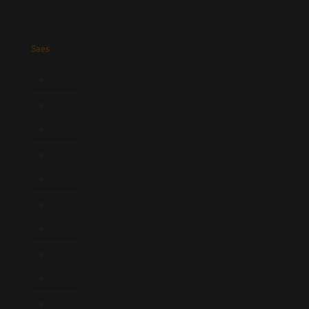
Saes
Início
Quem Somos
Atuação
Equipe
Newsletter
Publicações
Artigos
Novidades Legislativas
Informativos
Contato