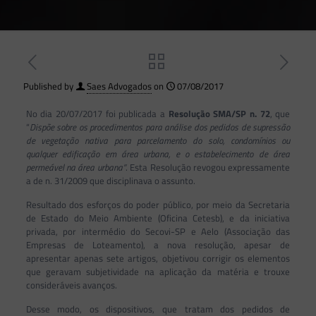
Published by
Saes Advogados
on
07/08/2017
No dia 20/07/2017 foi publicada a
Resolução SMA/SP n. 72
, que
“
Dispõe sobre os procedimentos para análise dos pedidos de supressão
de vegetação nativa para parcelamento do solo, condomínios ou
qualquer edificação em área urbana, e o estabelecimento de área
permeável na área urbana”
. Esta Resolução revogou expressamente
a de n. 31/2009 que disciplinava o assunto.
Resultado dos esforços do poder público, por meio da Secretaria
de Estado do Meio Ambiente (Oficina Cetesb), e da iniciativa
privada, por intermédio do Secovi-SP e Aelo (Associação das
Empresas de Loteamento), a nova resolução, apesar de
apresentar apenas sete artigos, objetivou corrigir os elementos
que geravam subjetividade na aplicação da matéria e trouxe
consideráveis avanços.
Desse modo, os dispositivos, que tratam dos pedidos de