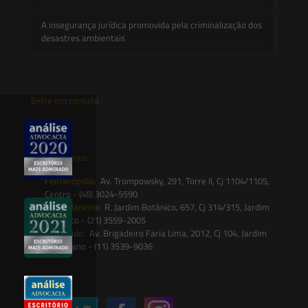
A insegurança jurídica promovida pela criminalização dos
desastres ambientais
Entre em contato
contato@saesadvogados.com.br
Onde estamos
Florianópolis:
Av. Trompowsky, 291, Torre II, Cj 1104/1105,
Centro - (48) 3024-5590
Rio de Janeiro:
R. Jardim Botânico, 657, Cj 314/315, Jardim
Botânico - (21) 3559-2005
São Paulo:
Av. Brigadeiro Faria Lima, 2012, Cj 104, Jardim
Paulistano - (11) 3539-9036
Siga-nos