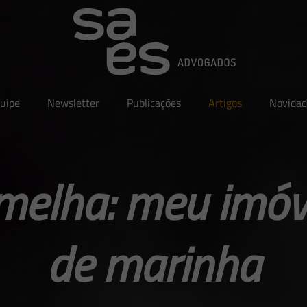
uipe
Newsletter
Publicações
Artigos
Novidad
melha: meu imóv
de marinha