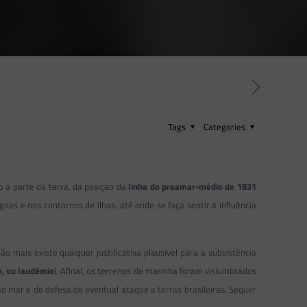
Tags
Categories
o à parte da terra, da posição da
linha do preamar-médio de 1831
oas e nos contornos de ilhas, até onde se faça sentir a influência
 mais existe qualquer justificativa plausível para a subsistência
o, ou laudêmio
). Afinal, os terrenos de marinha foram vislumbrados
ao mar e de defesa de eventual ataque a terras brasileiras. Sequer