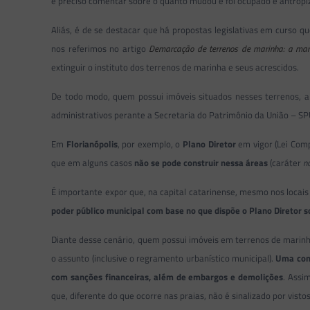
é preciso comentar sobre o quanto mudou e foi ocupado e antropizad
Aliás, é de se destacar que há propostas legislativas em curso 
nos referimos no artigo
Demarcação de terrenos de marinha: a mar
extinguir o instituto dos terrenos de marinha e seus acrescidos.
De todo modo, quem possui imóveis situados nesses terrenos, a
administrativos perante a Secretaria do Patrimônio da União – SPU
Em
Florianópolis
, por exemplo, o
Plano Diretor
em vigor (Lei Comp
que em alguns casos
não se pode construir nessa áreas
(caráter
n
É importante expor que, na capital catarinense, mesmo nos loc
poder público municipal com base no que dispõe o Plano Diretor s
Diante desse cenário, quem possui imóveis em terrenos de marinh
o assunto (inclusive o regramento urbanístico municipal).
Uma cons
com sanções financeiras, além de embargos e demolições
. Assi
que, diferente do que ocorre nas praias, não é sinalizado por vist