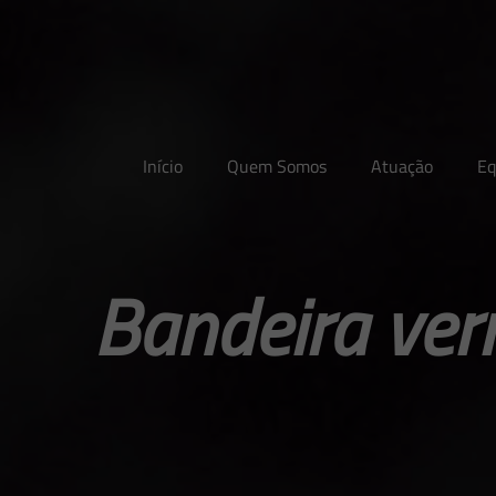
Início
Quem Somos
Atuação
Eq
Bandeira ver