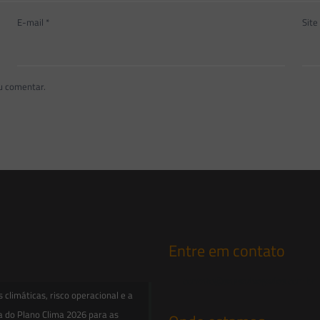
E-mail
*
Site
u comentar.
Entre em contato
contato@saesadvogados.com.br
climáticas, risco operacional e a
a do Plano Clima 2026 para as