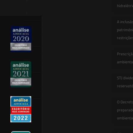
Quem Somos
hidrelétr
Atuação
A inclusã
Equipe
patrimôni
restriçõe
Newsletter
Publicações
Prescriçã
ambiental
Artigos
STJ divid
Novidades Legislativas
reservatór
Informativos
O Decret
Contato
preparado
ambienta