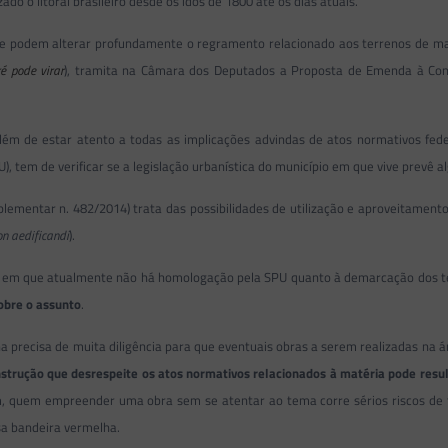
o o litoral brasileiro desde os idos de 1800 até os dias atuais.
que podem alterar profundamente o regramento relacionado aos terrenos de mar
é pode virar
), tramita na Câmara dos Deputados a Proposta de Emenda à Const
lém de estar atento a todas as implicações advindas de atos normativos fede
), tem de verificar se a legislação urbanística do município em que vive prevê
lementar n. 482/2014) trata das possibilidades de utilização e aproveitamento
on aedificandi
).
ais em que atualmente não há homologação pela SPU quanto à demarcação dos 
obre o assunto
.
a precisa de muita diligência para que eventuais obras a serem realizadas na 
trução que desrespeite os atos normativos relacionados à matéria pode resulta
m, quem empreender uma obra sem se atentar ao tema corre sérios riscos de
osa bandeira vermelha.