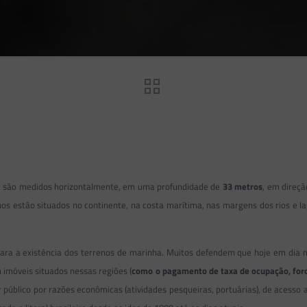
ha são medidos horizontalmente, em uma profundidade de
33 metros
, em direçã
s estão situados no continente, na costa marítima, nas margens dos rios e lag
ra a existência dos terrenos de marinha. Muitos defendem que hoje em dia não
imóveis situados nessas regiões (
como o pagamento de taxa de ocupação, for
público por razões econômicas (atividades pesqueiras, portuárias), de acesso 