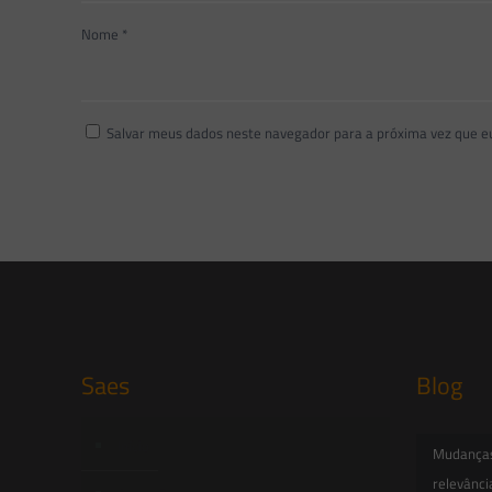
Nome
*
Salvar meus dados neste navegador para a próxima vez que e
Saes
Blog
Início
Mudanças 
relevânci