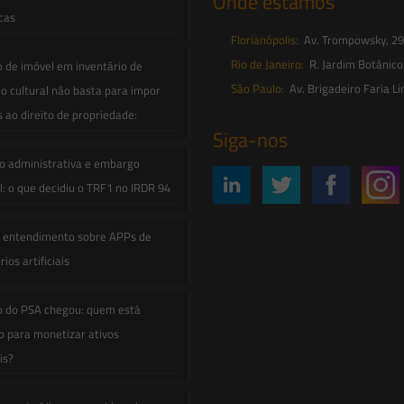
Onde estamos
icas
Florianópolis:
Av. Trompowsky, 291,
Rio de Janeiro:
R. Jardim Botânico
o de imóvel em inventário de
São Paulo:
Av. Brigadeiro Faria Li
o cultural não basta para impor
s ao direito de propriedade:
Siga-nos
o administrativa e embargo
: o que decidiu o TRF1 no IRDR 94
e entendimento sobre APPs de
ios artificiais
o do PSA chegou: quem está
 para monetizar ativos
is?