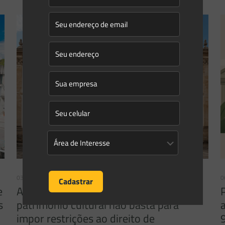
03/08/2026
0
e
A inclusão de imóvel em inventário de
s
patrimônio cultural não basta para
impor restrições ao direito de