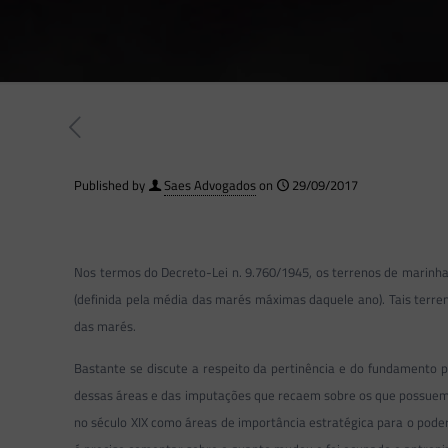
Published by
Saes Advogados
on
29/09/2017
Nos termos do Decreto-Lei n. 9.760/1945, os terrenos de marin
(definida pela média das marés máximas daquele ano). Tais terreno
das marés.
Bastante se discute a respeito da pertinência e do fundamento pa
dessas áreas e das imputações que recaem sobre os que possuem 
no século XIX como áreas de importância estratégica para o poder 