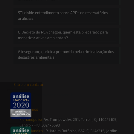
STJ divide entendimento sobre APPs de reservatórios
artificiais
O Decreto do PSA chegou: quem está preparado para
monetizar ativos ambientais?
A insegurança jurídica promovida pela criminalização dos
desastres ambientais
Entre em contato
contato@saesadvogados.com.br
Onde estamos
Florianópolis:
Av. Trompowsky, 291, Torre II, Cj 1104/1105,
Centro - (48) 3024-5590
Rio de Janeiro:
R. Jardim Botânico, 657, Cj 314/315, Jardim