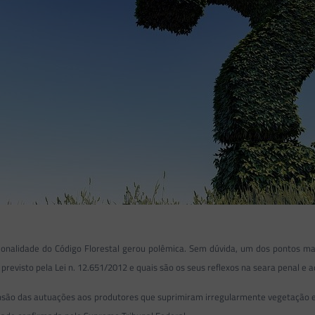
ucionalidade do Código Florestal gerou polêmica. Sem dúvida, um dos pontos ma
previsto pela Lei n. 12.651/2012 e quais são os seus reflexos na seara penal e a
pensão das autuações aos produtores que suprimiram irregularmente vegetação