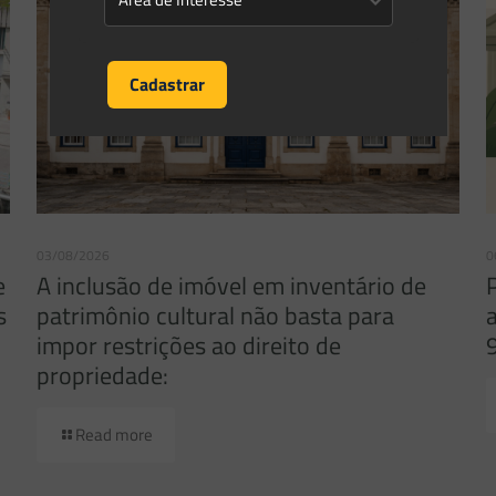
03/08/2026
0
e
A inclusão de imóvel em inventário de
s
patrimônio cultural não basta para
impor restrições ao direito de
propriedade:
Read more