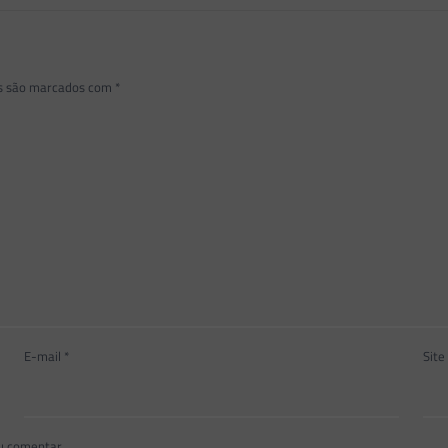
os são marcados com
*
E-mail
*
Site
u comentar.