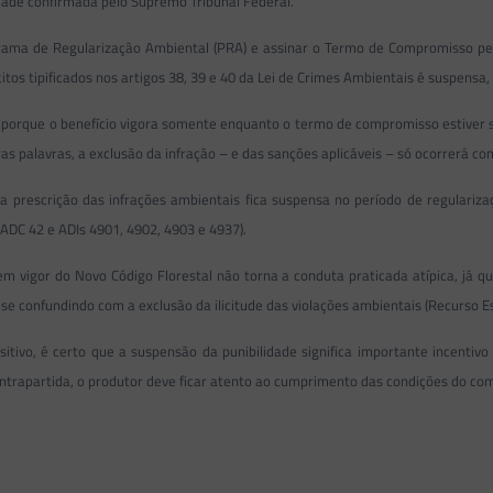
lidade confirmada pelo Supremo Tribunal Federal.
grama de Regularização Ambiental (PRA) e assinar o Termo de Compromisso pe
itos tipificados nos artigos 38, 39 e 40 da Lei de Crimes Ambientais é suspensa,
sso porque o benefício vigora somente enquanto o termo de compromisso estiver 
tras palavras, a exclusão da infração – e das sanções aplicáveis – só ocorrerá 
 prescrição das infrações ambientais fica suspensa no período de regulariza
ADC 42 e ADIs 4901, 4902, 4903 e 4937).
 vigor do Novo Código Florestal não torna a conduta praticada atípica, já que
 se confundindo com a exclusão da ilicitude das violações ambientais (Recurso Es
itivo, é certo que a suspensão da punibilidade significa importante incentivo
ntrapartida, o produtor deve ficar atento ao cumprimento das condições do com