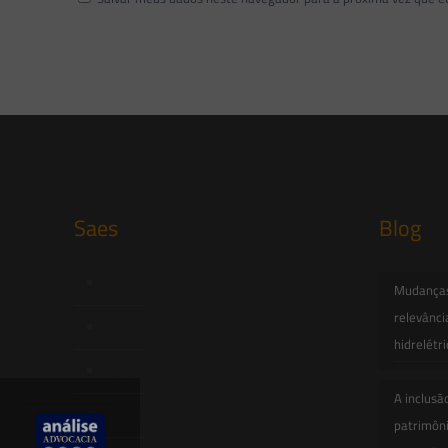
Saes
Blog
Início
Mudanças 
relevânci
Quem Somos
hidrelétr
Atuação
A inclusã
Equipe
patrimôni