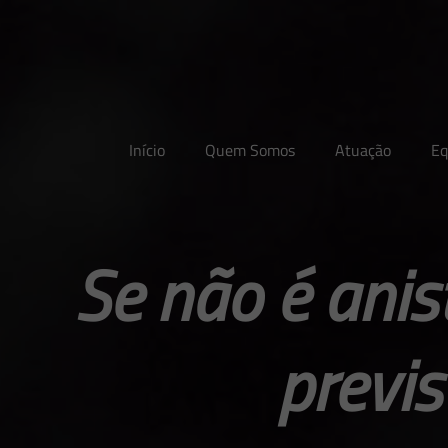
Início
Quem Somos
Atuação
Eq
Se não é anis
previs