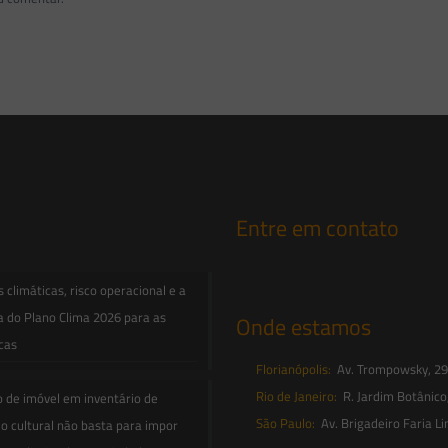
Entre em contato
contato@saesadvogados.com.br
climáticas, risco operacional e a
a do Plano Clima 2026 para as
Onde estamos
icas
Florianópolis:
Av. Trompowsky, 291,
Rio de Janeiro:
R. Jardim Botânico
o de imóvel em inventário de
São Paulo:
Av. Brigadeiro Faria Li
o cultural não basta para impor