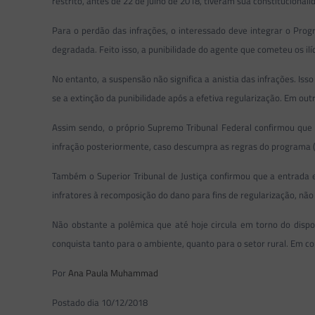
restrito, antes de 22 de julho de 2018, tiveram sua constituciona
Para o perdão das infrações, o interessado deve integrar o Pro
degradada. Feito isso, a punibilidade do agente que cometeu os ilíc
No entanto, a suspensão não significa a anistia das infrações. I
se a extinção da punibilidade após a efetiva regularização. Em ou
Assim sendo, o próprio Supremo Tribunal Federal confirmou que a
infração posteriormente, caso descumpra as regras do programa (
Também o Superior Tribunal de Justiça confirmou que a entrada em
infratores à recomposição do dano para fins de regularização, não
Não obstante a polêmica que até hoje circula em torno do dispos
conquista tanto para o ambiente, quanto para o setor rural. Em co
Por
Ana Paula Muhammad
Postado dia 10/12/2018