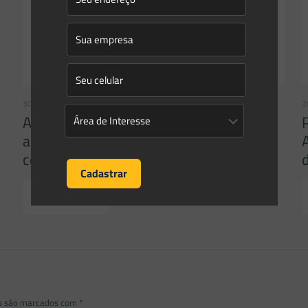
30/09/2022
2
A responsabilização civil por danos
ambientais e o STJ – Uma entrevista
com Isabella Dabrowski Pedrini
Read more
os são marcados com
*