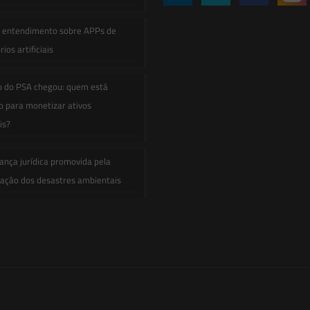
e entendimento sobre APPs de
ios artificiais
o do PSA chegou: quem está
 para monetizar ativos
is?
ança jurídica promovida pela
zação dos desastres ambientais