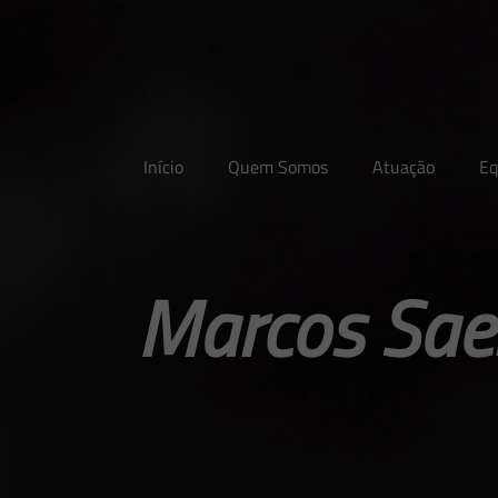
Início
Quem Somos
Atuação
Eq
Marcos Saes