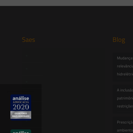
Saes
Blog
Início
Mudanças 
relevânci
Quem Somos
hidrelétr
Atuação
A inclusã
Equipe
patrimôni
restriçõe
Newsletter
Publicações
Prescriçã
ambiental