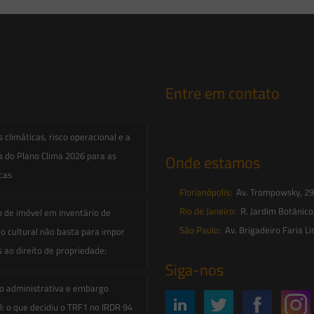
Entre em contato
contato@saesadvogados.com.br
climáticas, risco operacional e a
a do Plano Clima 2026 para as
Onde estamos
icas
Florianópolis:
Av. Trompowsky, 291,
Rio de Janeiro:
R. Jardim Botânico
o de imóvel em inventário de
São Paulo:
Av. Brigadeiro Faria Li
o cultural não basta para impor
s ao direito de propriedade:
Siga-nos
o administrativa e embargo
: o que decidiu o TRF1 no IRDR 94