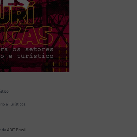
ístico
.
io e Turísticos.
te da
ADIT Brasil
.