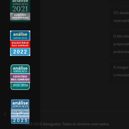
Artigos
STJ divid
Novidades Legislativas
reservatór
Informativos
O Decret
Contato
preparado
ambienta
A insegur
criminali
© 2026 SAES Advogados. Todos os direitos reservados.