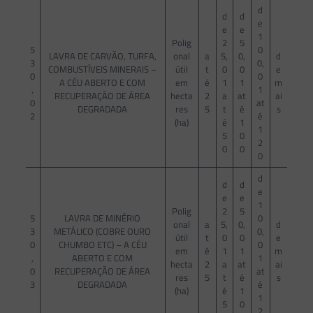
d
d
d
e
e
e
1
Polig
2
5
5
0
LAVRA DE CARVÃO, TURFA,
onal
a
5,
0,
d
3
0,
COMBUSTÍVEIS MINERAIS –
útil
t
0
0
e
0
0
A CÉU ABERTO E COM
em
é
1
1
m
,
1
RECUPERAÇÃO DE ÁREA
hecta
2
a
at
ai
0
at
DEGRADADA
res
5
t
é
s
2
é
(ha)
é
1
1
5
0
2
0
0
0
d
d
d
e
e
e
1
Polig
2
5
5
LAVRA DE MINÉRIO
0
onal
a
5,
0,
d
3
METÁLICO (COBRE OURO
0,
útil
t
0
0
e
0
CHUMBO ETC) – A CÉU
0
em
é
1
1
m
,
ABERTO E COM
1
hecta
2
a
at
ai
0
RECUPERAÇÃO DE ÁREA
at
res
5
t
é
s
3
DEGRADADA
é
(ha)
é
1
1
5
0
2