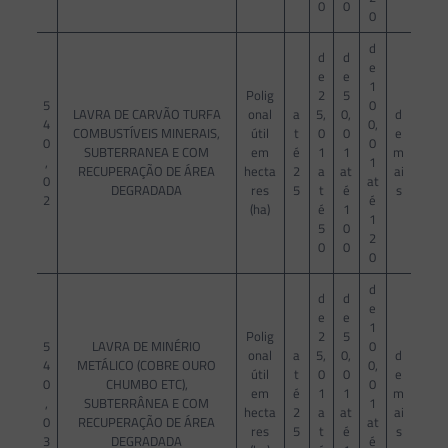
0
0
0
d
d
d
e
e
e
1
Polig
2
5
5
0
LAVRA DE CARVÃO TURFA
onal
a
5,
0,
d
4
0,
COMBUSTÍVEIS MINERAIS,
útil
t
0
0
e
0
0
SUBTERRANEA E COM
em
é
1
1
m
,
1
RECUPERAÇÃO DE ÁREA
hecta
2
a
at
ai
0
at
DEGRADADA
res
5
t
é
s
2
é
(ha)
é
1
1
5
0
2
0
0
0
d
d
d
e
e
e
1
Polig
2
5
5
LAVRA DE MINÉRIO
0
onal
a
5,
0,
d
4
METÁLICO (COBRE OURO
0,
útil
t
0
0
e
0
CHUMBO ETC),
0
em
é
1
1
m
,
SUBTERRÂNEA E COM
1
hecta
2
a
at
ai
0
RECUPERAÇÃO DE ÁREA
at
res
5
t
é
s
3
DEGRADADA
é