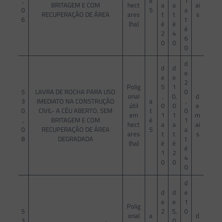
,
é
1
BRITAGEM E COM
hect
a
a
ai
0
5
a
RECUPERAÇÃO DE ÁREA
ares
t
t
s
6
t
(ha)
é
é
é
2
4
6
0
0
0
d
d
d
e
e
e
2
Polig
5
1
5
LAVRA DE ROCHA PARA USO
0
onal
,
0,
d
3
IMEDIATO NA CONSTRUÇÃO
a
,
útil
0
0
e
0
CIVIL- A CÉU ABERTO, SEM
t
0
em
1
1
m
,
BRITAGEM E COM
é
1
hect
a
a
ai
0
RECUPERAÇÃO DE ÁREA
5
a
ares
t
t
s
8
DEGRADADA
t
(ha)
é
é
é
1
2
4
0
0
0
d
d
d
e
e
e
1
Polig
5
2
5,
0
onal
a
d
3
,
0
,