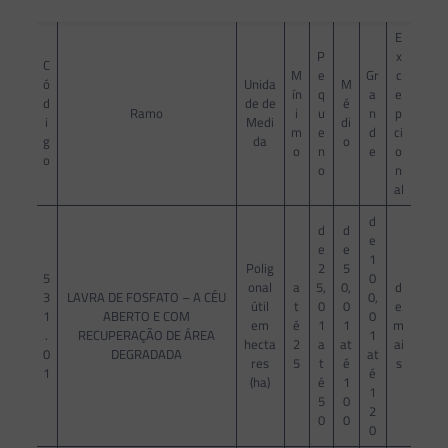
E
P
x
C
M
e
Gr
c
ó
Unida
M
ín
q
a
e
d
de de
é
Ramo
i
u
n
p
i
Medi
di
m
e
d
ci
g
da
o
o
n
e
o
o
o
n
al
d
d
d
e
e
e
1
Polig
2
5
5
0
onal
a
5,
0,
d
3
LAVRA DE FOSFATO – A CÉU
0,
útil
t
0
0
e
1
ABERTO E COM
0
em
é
1
1
m
.
RECUPERAÇÃO DE ÁREA
1
hecta
2
a
at
ai
0
DEGRADADA
at
res
5
t
é
s
1
é
(ha)
é
1
1
5
0
2
0
0
0