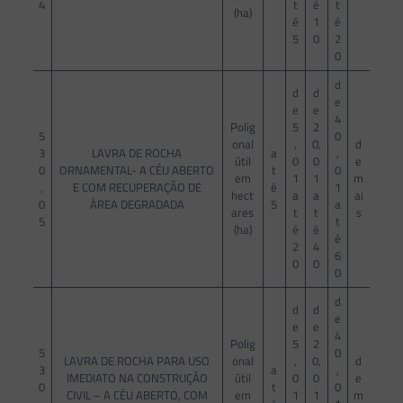
4
t
é
t
(ha)
é
1
é
5
0
2
0
d
d
d
e
e
e
4
Polig
5
2
5
0
onal
,
0,
d
3
LAVRA DE ROCHA
a
,
útil
0
0
e
0
ORNAMENTAL- A CÉU ABERTO
t
0
em
1
1
m
,
E COM RECUPERAÇÃO DE
é
1
hect
a
a
ai
0
ÁREA DEGRADADA
5
a
ares
t
t
s
5
t
(ha)
é
é
é
2
4
6
0
0
0
d
d
d
e
e
e
4
Polig
5
2
5
0
LAVRA DE ROCHA PARA USO
onal
,
0,
d
3
a
,
IMEDIATO NA CONSTRUÇÃO
útil
0
0
e
0
t
0
CIVIL – A CÉU ABERTO, COM
em
1
1
m