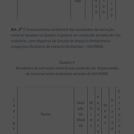
(ha)
é
1
1
5
0
2
0
0
0
o
Art. 2
O licenciamento ambiental das atividades de extração
mineral listadas no Quadro II poderá ser realizado através do rito
ordinário, com dispensa de Estudo de Impacto Ambiental e
respectivo Relatório de Impacto Ambiental – EIA/RIMA.
Quadro II
Atividades de extração mineral que poderão ser dispensadas
de licenciamento ambiental através de EIA/RIMA
E
P
x
C
G
Unid
M
e
c
ó
M
r
ade
ín
q
e
d
é
a
Ramo
de
i
u
p
i
di
n
Medi
m
e
ci
g
o
d
da
o
n
o
o
e
o
n