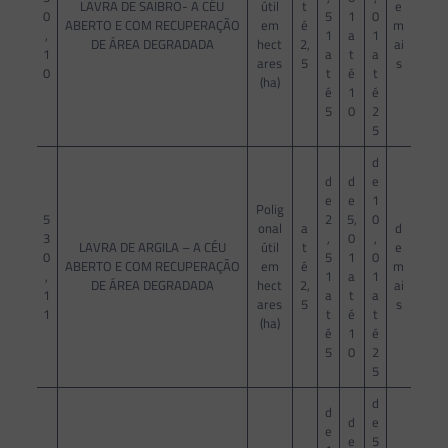
LAVRA DE SAIBRO- A CÉU
útil
t
e
0
5
1
0
ABERTO E COM RECUPERAÇÃO
em
é
m
,
1
a
1
DE ÁREA DEGRADADA
hect
2,
ai
1
a
t
a
ares
5
s
0
t
é
t
(ha)
é
1
é
5
0
2
5
d
d
d
e
e
e
1
Polig
5
2
5,
0
onal
a
d
3
,
0
,
LAVRA DE ARGILA – A CÉU
útil
t
e
0
5
1
0
ABERTO E COM RECUPERAÇÃO
em
é
m
,
1
a
1
DE ÁREA DEGRADADA
hect
2,
ai
1
a
t
a
ares
5
s
1
t
é
t
(ha)
é
1
é
5
0
2
5
d
d
d
e
e
e
5