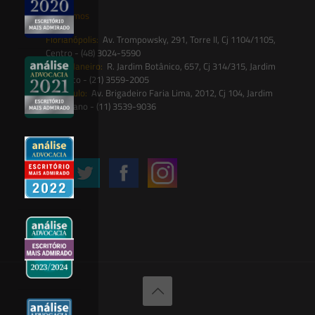
Onde estamos
Florianópolis:
Av. Trompowsky, 291, Torre II, Cj 1104/1105,
Centro - (48) 3024-5590
Rio de Janeiro:
R. Jardim Botânico, 657, Cj 314/315, Jardim
Botânico - (21) 3559-2005
São Paulo:
Av. Brigadeiro Faria Lima, 2012, Cj 104, Jardim
Paulistano - (11) 3539-9036
Siga-nos