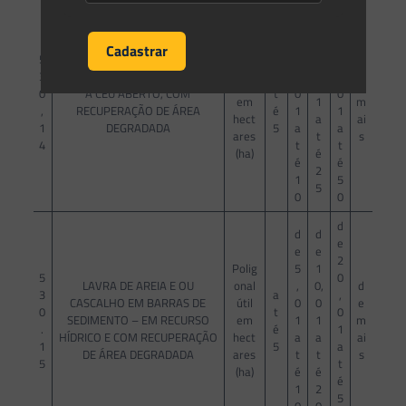
d
d
d
e
e
e
0
2
Polig
1
5
5
5
onal
0,
d
3
LAVRA DE AREIA INDUSTRIAL-
a
,
,
útil
0
e
0
A CÉU ABERTO, COM
t
0
0
em
1
m
,
RECUPERAÇÃO DE ÁREA
é
1
1
hect
a
ai
1
DEGRADADA
5
a
a
ares
t
s
4
t
t
(ha)
é
é
é
2
1
5
5
0
0
d
d
d
e
e
e
2
Polig
5
1
5
0
LAVRA DE AREIA E OU
onal
,
0,
d
3
a
,
CASCALHO EM BARRAS DE
útil
0
0
e
0
t
0
SEDIMENTO – EM RECURSO
em
1
1
m
.
é
1
HÍDRICO E COM RECUPERAÇÃO
hect
a
a
ai
1
5
a
DE ÁREA DEGRADADA
ares
t
t
s
5
t
(ha)
é
é
é
1
2
5