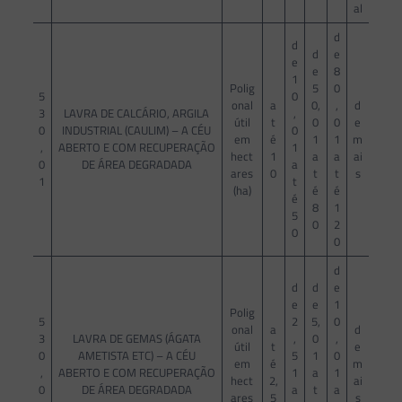
al
d
d
d
e
e
e
8
1
Polig
5
0
5
0
onal
a
0,
,
d
3
LAVRA DE CALCÁRIO, ARGILA
,
útil
t
0
0
e
0
INDUSTRIAL (CAULIM) – A CÉU
0
em
é
1
1
m
,
ABERTO E COM RECUPERAÇÃO
1
hect
1
a
a
ai
0
DE ÁREA DEGRADADA
a
ares
0
t
t
s
1
t
(ha)
é
é
é
8
1
5
0
2
0
0
d
d
d
e
e
e
1
Polig
5
2
5,
0
onal
a
d
3
LAVRA DE GEMAS (ÁGATA
,
0
,
útil
t
e
0
AMETISTA ETC) – A CÉU
5
1
0
em
é
m
,
ABERTO E COM RECUPERAÇÃO
1
a
1
hect
2,
ai
0
DE ÁREA DEGRADADA
a
t
a
ares
5
s