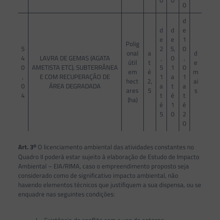
0
0
0
d
d
d
e
e
e
1
Polig
5
2
5,
0
onal
a
d
4
LAVRA DE GEMAS (AGATA
,
0
,
útil
t
e
0
AMETISTA ETC), SUBTERRÂNEA
5
1
0
em
é
m
,
E COM RECUPERAÇÃO DE
1
a
1
hect
2,
ai
0
ÁREA DEGRADADA
a
t
a
ares
5
s
4
t
é
t
(ha)
é
1
é
5
0
2
0
o
Art. 3
O licenciamento ambiental das atividades constantes no
Quadro II poderá estar sujeito à elaboração de Estudo de Impacto
Ambiental – EIA/RIMA, caso o empreendimento proposto seja
considerado como de significativo impacto ambiental, não
havendo elementos técnicos que justifiquem a sua dispensa, ou se
enquadre nas seguintes condições:
I – Existência de conflito com o uso do entorno;