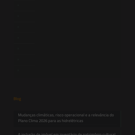
Equipe
Newsletter
Publicações
Artigos
Novidades Legislativas
Informativos
Contato
Blog
Mudanças climáticas, risco operacional e a relevância do
Plano Clima 2026 para as hidrelétricas
A inclusão de imóvel em inventário de patrimônio cultural