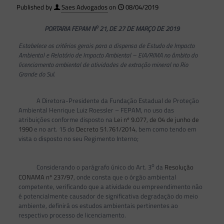
Published by
Saes Advogados
on
08/04/2019
o
PORTARIA FEPAM N
21, DE 27 DE MARÇO DE 2019
Estabelece os critérios gerais para a dispensa de Estudo de Impacto
Ambiental e Relatório de Impacto Ambiental – EIA/RIMA no âmbito do
licenciamento ambiental de atividades de extração mineral no Rio
Grande do Sul.
A Diretora-Presidente da Fundação Estadual de Proteção
Ambiental Henrique Luiz Roessler – FEPAM, no uso das
atribuições conforme disposto na
Lei nº 9.077, de 04 de junho de
1990
e no art. 15 do
Decreto 51.761/2014
, bem como tendo em
vista o disposto no seu Regimento Interno;
o
Considerando o parágrafo único do Art. 3
da
Resolução
CONAMA nº 237/97
, onde consta que o órgão ambiental
competente, verificando que a atividade ou empreendimento não
é potencialmente causador de significativa degradação do meio
ambiente, definirá os estudos ambientais pertinentes ao
respectivo processo de licenciamento.