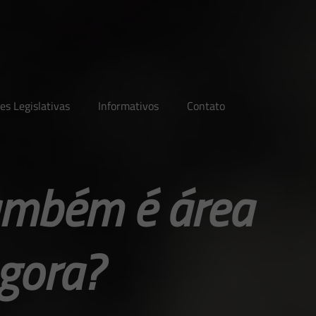
es Legislativas
Informativos
Contato
ambém é área
agora?