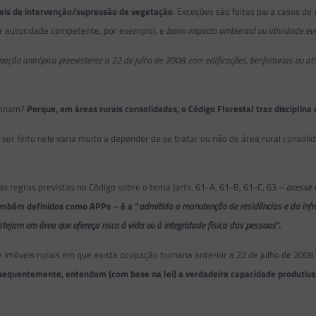
eis de intervenção/supressão de vegetação
. Exceções são feitas para casos de
or autoridade competente, por exemplo), e
baixo impacto ambiental ou atividade ev
ação antrópica preexistente a 22 de julho de 2008, com edificações, benfeitorias ou at
cionam?
Porque, em áreas rurais consolidadas, o Código Florestal traz disciplina
ser feito nele varia muito a depender de se tratar ou não de área rural consoli
s regras previstas no Código sobre o tema (arts. 61-A, 61-B, 61-C, 63 –
acesse a
ambém definidos como APPs – é a “
admitida a manutenção de residências e da infra
estejam em área que ofereça risco à vida ou à integridade física das pessoas
”.
e imóveis rurais em que exista ocupação humana anterior a 22 de julho de 2008
onsequentemente, entendam (com base na lei) a verdadeira capacidade produtiva