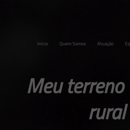
Início
Quem Somos
Atuação
Eq
Meu terreno
rural