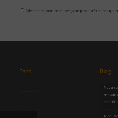
Salvar meus dados neste navegador para a próxima vez que e
Saes
Blog
Início
Mudanças 
relevânci
Quem Somos
hidrelétr
Atuação
A inclusã