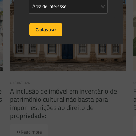
03/08/2026
0
e
A inclusão de imóvel em inventário de
s
patrimônio cultural não basta para
impor restrições ao direito de
propriedade:
Read more