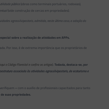
utilidade pública
(obras como terminais portuários, rodovias),
entual
(vide construção de cercas em propriedades).
ividades agrossilvipastoris, admitida, neste último caso, a adoção do
 especial sobre a realização de atividades em APPs.
dada. Por isso, é de extrema importância que os proprietários de
qui o Código Florestal e confira os artigos
).
Todavia, destaca-se, por
estrutura associada às atividades agrossilvipastoris, de ecoturismo e
 verifiquem
–
com o auxílio de profissionais capacitados para tanto
 de suas propriedades.