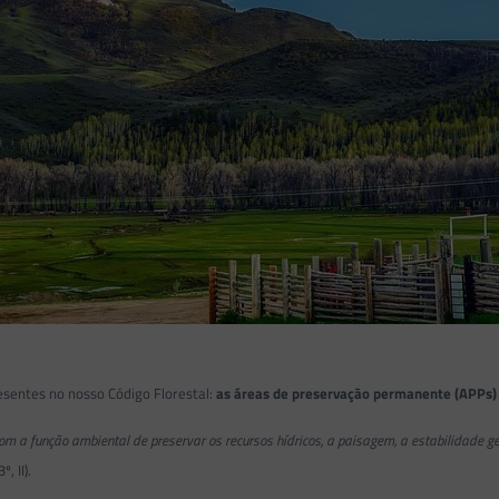
resentes no nosso Código Florestal:
as áreas de preservação permanente (APPs)
m a função ambiental de preservar os recursos hídricos, a paisagem, a estabilidade geoló
3º, II).