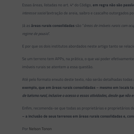
Essas áreas, listadas no art. 4º do Código,
em regra não são passív
interesse social
(extração de areia, saibro e cascalho outorgados p
Já as
áreas rurais consolidadas
são “
áreas de imóveis rurais com ocup
regime de pousio
”.
E por que os dois institutos abordados neste artigo tanto se rela
Se um terreno tem APPs, na prática, o que vai poder efetivamente 
imóveis rurais se atentem a essa questão.
Até pelo formato enxuto deste texto, não serão detalhadas todas a
exemplo, que em áreas rurais consolidadas – mesmo em locais t
de turismo rural, inclusive o acesso a essas atividades, desde que não 
Enfim, recomenda-se que todas as proprietárias e proprietários d
– a inclusão de seus terrenos em áreas rurais consolidadas e, c
Por
Nelson Tonon