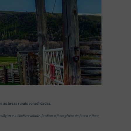
e
as áreas rurais consolidadas
.
gica e a biodiversidade, facilitar o fluxo gênico de fauna e flora,