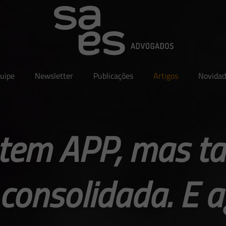
uipe
Newsletter
Publicações
Artigos
Novidad
 tem APP, mas t
 consolidada. E 