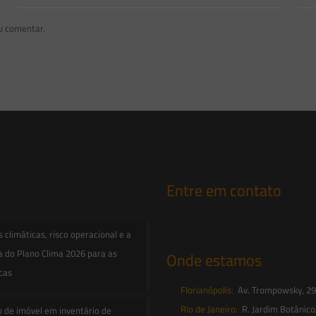
u comentar.
Entre em contato
contato@saesadvogados.com.br
climáticas, risco operacional e a
a do Plano Clima 2026 para as
Onde estamos
icas
Florianópolis:
Av. Trompowsky, 291,
Rio de Janeiro:
R. Jardim Botânico
o de imóvel em inventário de