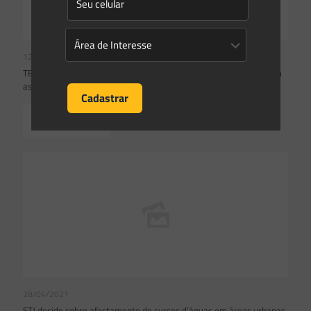
12/05/2021
TEMA 1010: STJ decidiu que em áreas urbanas consolidadas valem
as APPs do Código Florestal. Entenda os fundamentos da decisão
Read more
28/04/2021
STJ decide sobre afastamento de cursos d’águas em áreas urbanas