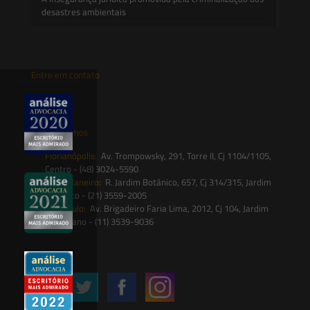
desastres ambientais
Entre em contato
contato@saesadvogados.com.br
Onde estamos
Florianópolis:
Av. Trompowsky, 291, Torre II, Cj 1104/1105,
Centro - (48) 3024-5590
Rio de Janeiro:
R. Jardim Botânico, 657, Cj 314/315, Jardim
Botânico - (21) 3559-2005
São Paulo:
Av. Brigadeiro Faria Lima, 2012, Cj 104, Jardim
Paulistano - (11) 3539-9036
Siga-nos