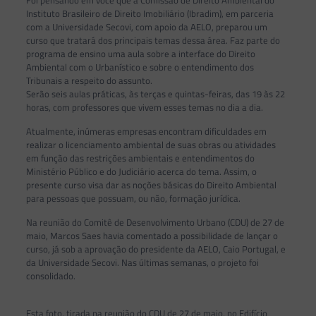
Foi pensando em você que a Comissão de Direito Ambiental do
Instituto Brasileiro de Direito Imobiliário (Ibradim), em parceria
com a Universidade Secovi, com apoio da AELO, preparou um
curso que tratará dos principais temas dessa área. Faz parte do
programa de ensino uma aula sobre a interface do Direito
Ambiental com o Urbanístico e sobre o entendimento dos
Tribunais a respeito do assunto.
Serão seis aulas práticas, às terças e quintas-feiras, das 19 às 22
horas, com professores que vivem esses temas no dia a dia.
Atualmente, inúmeras empresas encontram dificuldades em
realizar o licenciamento ambiental de suas obras ou atividades
em função das restrições ambientais e entendimentos do
Ministério Público e do Judiciário acerca do tema. Assim, o
presente curso visa dar as noções básicas do Direito Ambiental
para pessoas que possuam, ou não, formação jurídica.
Na reunião do Comitê de Desenvolvimento Urbano (CDU) de 27 de
maio, Marcos Saes havia comentado a possibilidade de lançar o
curso, já sob a aprovação do presidente da AELO, Caio Portugal, e
da Universidade Secovi. Nas últimas semanas, o projeto foi
consolidado.
Esta foto, tirada na reunião do CDU de 27 de maio, no Edifício