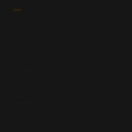
Saes
Início
Quem Somos
Atuação
Equipe
Newsletter
Publicações
Artigos
Novidades Legislativas
Informativos
Contato