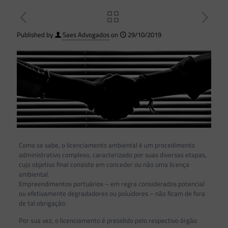
Published by
Saes Advogados
on
29/10/2019
Como se sabe, o licenciamento ambiental é um procedimento
administrativo complexo, caracterizado por suas diversas etapas,
cujo objetivo final consiste em conceder ou não uma licença
ambiental.
Empreendimentos portuários – em regra considerados potencial
ou efetivamente degradadores ou poluidores – não ficam de fora
de tal obrigação.
Por sua vez, o licenciamento é presidido pelo respectivo órgão