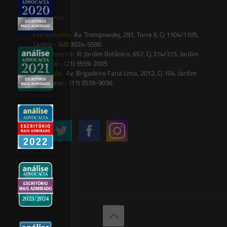
Onde estamos
Florianópolis:
Av. Trompowsky, 291, Torre II, Cj 1104/1105,
Centro - (48) 3024-5590
Rio de Janeiro:
R. Jardim Botânico, 657, Cj 314/315, Jardim
Botânico - (21) 3559-2005
São Paulo:
Av. Brigadeiro Faria Lima, 2012, Cj 104, Jardim
Paulistano - (11) 3539-9036
Siga-nos