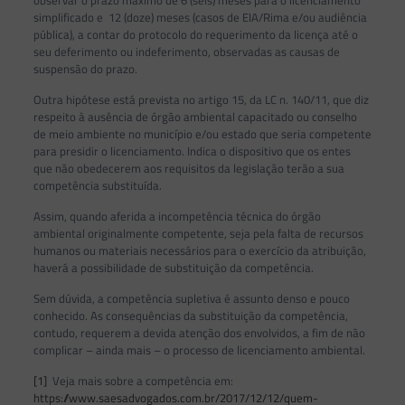
observar o prazo máximo de 6 (seis) meses para o licenciamento
simplificado e 12 (doze) meses (casos de EIA/Rima e/ou audiência
pública), a contar do protocolo do requerimento da licença até o
seu deferimento ou indeferimento, observadas as causas de
suspensão do prazo.
Outra hipótese está prevista no artigo 15, da LC n. 140/11, que diz
respeito à ausência de órgão ambiental capacitado ou conselho
de meio ambiente no município e/ou estado que seria competente
para presidir o licenciamento. Indica o dispositivo que os entes
que não obedecerem aos requisitos da legislação terão a sua
competência substituída.
Assim, quando aferida a incompetência técnica do órgão
ambiental originalmente competente, seja pela falta de recursos
humanos ou materiais necessários para o exercício da atribuição,
haverá a possibilidade de substituição da competência.
Sem dúvida, a competência supletiva é assunto denso e pouco
conhecido. As consequências da substituição da competência,
contudo, requerem a devida atenção dos envolvidos, a fim de não
complicar – ainda mais – o processo de licenciamento ambiental.
[1]
Veja mais sobre a competência em:
https://www.saesadvogados.com.br/2017/12/12/quem-