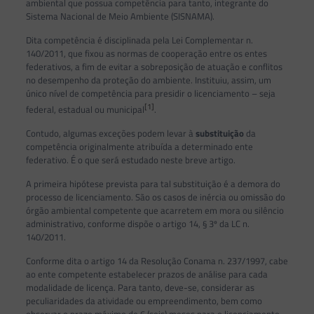
ambiental que possua competência para tanto, integrante do
Sistema Nacional de Meio Ambiente (SISNAMA).
Dita competência é disciplinada pela Lei Complementar n.
140/2011, que fixou as normas de cooperação entre os entes
federativos, a fim de evitar a sobreposição de atuação e conflitos
no desempenho da proteção do ambiente. Instituiu, assim, um
único nível de competência para presidir o licenciamento – seja
[1]
federal, estadual ou municipal
.
Contudo, algumas exceções podem levar à
substituição
da
competência originalmente atribuída a determinado ente
federativo. É o que será estudado neste breve artigo.
A primeira hipótese prevista para tal substituição é a demora do
processo de licenciamento. São os casos de inércia ou omissão do
órgão ambiental competente que acarretem em mora ou silêncio
administrativo, conforme dispõe o artigo 14, § 3º da LC n.
140/2011.
Conforme dita o artigo 14 da Resolução Conama n. 237/1997, cabe
ao ente competente estabelecer prazos de análise para cada
modalidade de licença. Para tanto, deve-se, considerar as
peculiaridades da atividade ou empreendimento, bem como