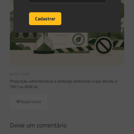
06/07/2026
Prescrição administrativa e embargo ambiental: o que decidiu o
TRF1 no IRDR 94
Read more
Deixe um comentário