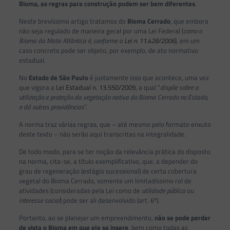
Bioma,
as regras para construção podem ser bem diferentes
.
Neste brevíssimo artigo tratamos do
Bioma Cerrado
, que embora
não seja regulado de maneira geral por uma Lei Federal (
como o
Bioma da Mata Atlântica é, conforme a
Lei n. 11.428/2006
), em um
caso concreto pode ser objeto, por exemplo, de ato normativo
estadual.
No
Estado de São Paulo
é justamente isso que acontece, uma vez
que vigora a
Lei Estadual n. 13.550/2009
, a qual “
dispõe sobre a
utilização e proteção da vegetação nativa do Bioma Cerrado no Estado,
e dá outras providências
”.
A norma traz várias regras, que – até mesmo pelo formato enxuto
deste texto – não serão aqui transcritas na integralidade.
De todo modo, para se ter noção da relevância prática do disposto
na norma, cita-se, a título exemplificativo, que, a depender do
grau de regeneração (estágio sucessional) de certa cobertura
vegetal do Bioma Cerrado, somente um limitadíssimo rol de
atividades (consideradas pela Lei como de
utilidade pública
ou
interesse social
) pode ser ali desenvolvido (art. 6º).
Portanto, ao se planejar um empreendimento,
não se pode perder
de vista o Bioma em que ele se insere
, bem como todas as