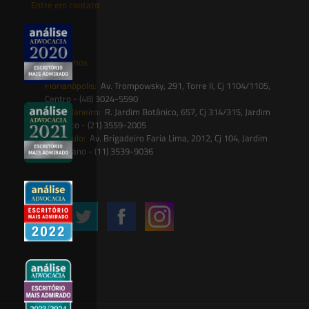
Entre em contato
contato@saesadvogados.com.br
Onde estamos
Florianópolis:
Av. Trompowsky, 291, Torre II, Cj 1104/1105,
Centro - (48) 3024-5590
Rio de Janeiro:
R. Jardim Botânico, 657, Cj 314/315, Jardim
Botânico - (21) 3559-2005
São Paulo:
Av. Brigadeiro Faria Lima, 2012, Cj 104, Jardim
Paulistano - (11) 3539-9036
Siga-nos