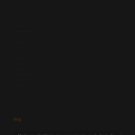
Quem Somos
Atuação
Equipe
Newsletter
Publicações
Artigos
Novidades Legislativas
Informativos
Contato
Blog