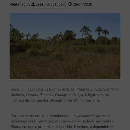
Published by
Saes Advogados
on
28/04/2020
Você conhece todos os Biomas do Brasil? São seis:
Amazônia
,
Mata
Atlântica
,
Cerrado
,
Pantanal
,
Caatinga
e
Pampa
. A figura abaixo
ilustra a disposição dos Biomas no território brasileiro:
Para construir um empreendimento –
especialmente quando é
necessário cortar vegetação para isso
– é preciso levar em conta o
Bioma em que o projeto está inserido.
É porque, a depender do