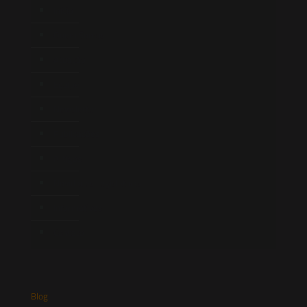
Início
Quem Somos
Atuação
Equipe
Newsletter
Publicações
Artigos
Novidades Legislativas
Informativos
Contato
Blog