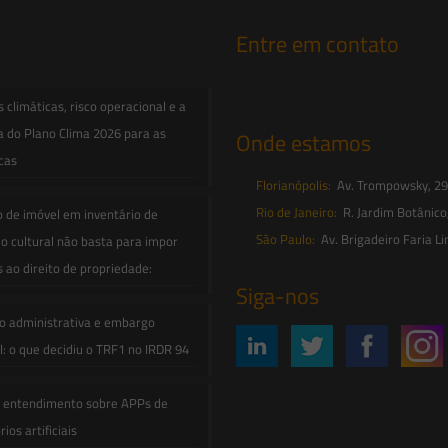
Entre em contato
contato@saesadvogados.com.br
climáticas, risco operacional e a
a do Plano Clima 2026 para as
Onde estamos
icas
Florianópolis:
Av. Trompowsky, 291,
Rio de Janeiro:
R. Jardim Botânico
o de imóvel em inventário de
São Paulo:
Av. Brigadeiro Faria Li
o cultural não basta para impor
s ao direito de propriedade:
Siga-nos
o administrativa e embargo
: o que decidiu o TRF1 no IRDR 94
e entendimento sobre APPs de
ios artificiais