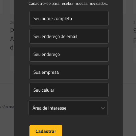
Cadastre-se para receber nossas novidades.
26/05/2021
2
PL da Lei Geral do Licenciamento
Ambiental: entenda o que mudou
durante a tramitação
Read more
os são marcados com
*