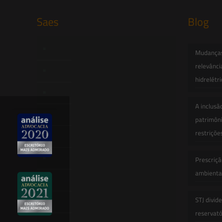
Saes
Blog
Início
Mudanças 
relevânci
Quem Somos
hidrelétr
Atuação
A inclusã
Equipe
patrimôni
restriçõe
Newsletter
Publicações
Prescriçã
ambiental
Artigos
STJ divid
Novidades Legislativas
reservatór