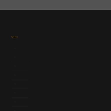
Saes
Início
Quem Somos
Atuação
Equipe
Newsletter
Publicações
Artigos
Novidades Legislativas