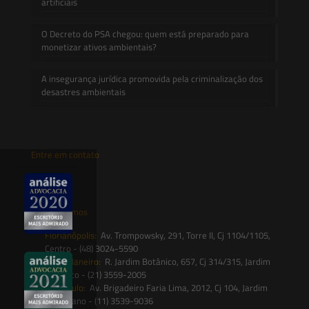
artificiais
O Decreto do PSA chegou: quem está preparado para
monetizar ativos ambientais?
A insegurança jurídica promovida pela criminalização dos
desastres ambientais
Entre em contato
contato@saesadvogados.com.br
Onde estamos
Florianópolis:
Av. Trompowsky, 291, Torre II, Cj 1104/1105,
Centro - (48) 3024-5590
Rio de Janeiro:
R. Jardim Botânico, 657, Cj 314/315, Jardim
Botânico - (21) 3559-2005
São Paulo:
Av. Brigadeiro Faria Lima, 2012, Cj 104, Jardim
Paulistano - (11) 3539-9036