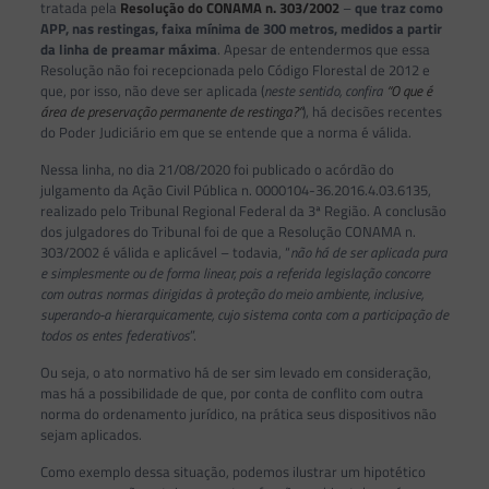
tratada pela
Resolução do CONAMA n. 303/2002
–
que traz como
APP, nas restingas, faixa mínima de 300 metros, medidos a partir
da linha de preamar máxima
. Apesar de entendermos que essa
Resolução não foi recepcionada pelo Código Florestal de 2012 e
que, por isso, não deve ser aplicada (
neste sentido, confira
“O que é
área de preservação permanente de restinga?”
), há decisões recentes
do Poder Judiciário em que se entende que a norma é válida.
Nessa linha, no dia 21/08/2020 foi publicado o acórdão do
julgamento da Ação Civil Pública n. 0000104-36.2016.4.03.6135,
realizado pelo Tribunal Regional Federal da 3ª Região. A conclusão
dos julgadores do Tribunal foi de que a Resolução CONAMA n.
303/2002 é válida e aplicável – todavia, “
não há de ser aplicada pura
e simplesmente ou de forma linear, pois a referida legislação concorre
com outras normas dirigidas à proteção do meio ambiente, inclusive,
superando-a hierarquicamente, cujo sistema conta com a participação de
todos os entes federativos
”.
Ou seja, o ato normativo há de ser sim levado em consideração,
mas há a possibilidade de que, por conta de conflito com outra
norma do ordenamento jurídico, na prática seus dispositivos não
sejam aplicados.
Como exemplo dessa situação, podemos ilustrar um hipotético