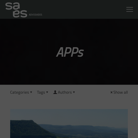
APPs
Categories
Tags
Authors
Show all