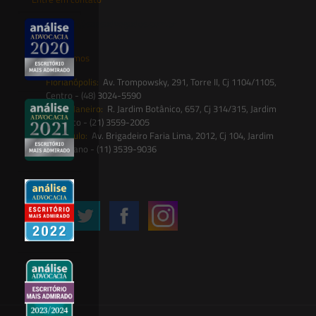
contato@saesadvogados.com.br
Onde estamos
Florianópolis:
Av. Trompowsky, 291, Torre II, Cj 1104/1105,
Centro - (48) 3024-5590
Rio de Janeiro:
R. Jardim Botânico, 657, Cj 314/315, Jardim
Botânico - (21) 3559-2005
São Paulo:
Av. Brigadeiro Faria Lima, 2012, Cj 104, Jardim
Paulistano - (11) 3539-9036
Siga-nos