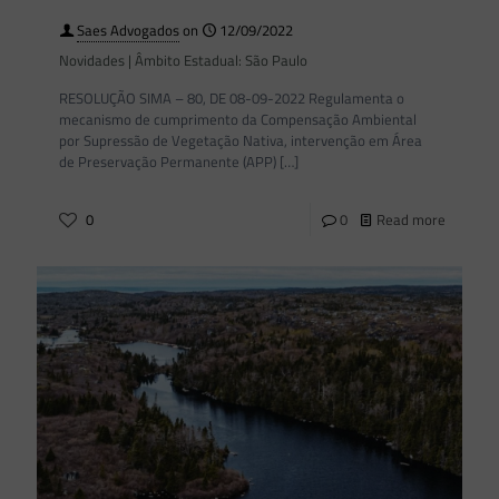
Saes Advogados
on
12/09/2022
Novidades | Âmbito Estadual: São Paulo
RESOLUÇÃO SIMA – 80, DE 08-09-2022 Regulamenta o
mecanismo de cumprimento da Compensação Ambiental
por Supressão de Vegetação Nativa, intervenção em Área
de Preservação Permanente (APP)
[…]
0
0
Read more