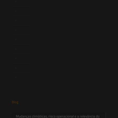
Quem Somos
Atuação
Equipe
Newsletter
Publicações
Artigos
Novidades Legislativas
Informativos
Contato
Blog
Mudanças climáticas, risco operacional e a relevância do