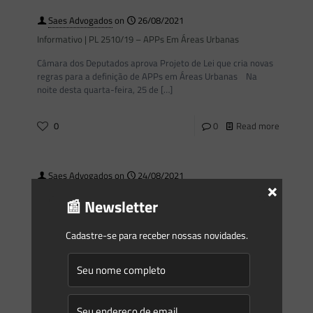
Saes Advogados
on
26/08/2021
Informativo | PL 2510/19 – APPs Em Áreas Urbanas
Câmara dos Deputados aprova Projeto de Lei que cria novas
regras para a definição de APPs em Áreas Urbanas Na
noite desta quarta-feira, 25 de
[…]
0
0
Read more
Saes Advogados
on
24/08/2021
×
Informativo | Afastamento de curso d’água em pauta no
📰 Newsletter
Congresso
Desde a promulgação do Novo Código Florestal (Lei 12.651
Cadastre-se para receber nossas novidades.
de 2012), um dos temas que mais atrai polêmica e
judicialização na área ambiental são as Áreas
[…]
0
0
Read more