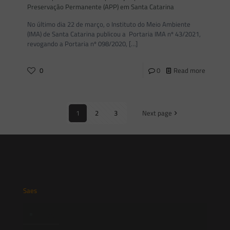
Preservação Permanente (APP) em Santa Catarina
No último dia 22 de março, o Instituto do Meio Ambiente
(IMA) de Santa Catarina publicou a Portaria IMA nº 43/2021,
revogando a Portaria nº 098/2020,
[…]
0
0
Read more
1
2
3
Next page
Saes
Início