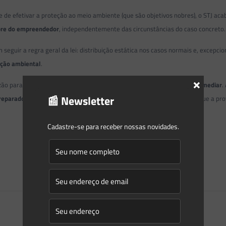
e de efetivar a proteção ao meio ambiente (que são objetivos nobres), o STJ aca
pre do empreendedor
, independentemente das circunstâncias do caso concreto
seguir a regra geral da lei: distribuição estática nos casos normais e, excepci
ação ambiental
.
×
ão para fazer valer a velha máxima de que
é melhor prevenir do que remediar
.
📰 Newsletter
preparado e devidamente assessorado
na parte técnica e jurídica, para que a p
Cadastre-se para receber nossas novidades.