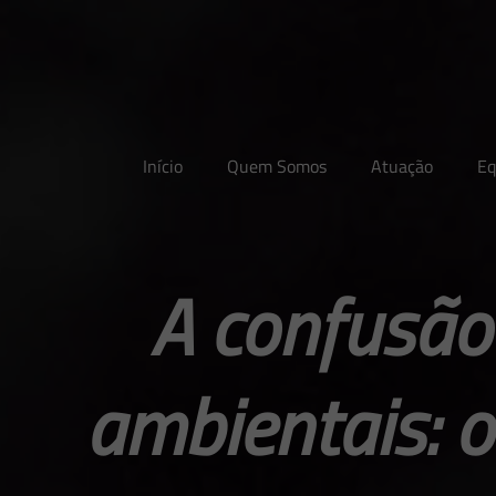
Início
Quem Somos
Atuação
Eq
A confusão
ambientais: o