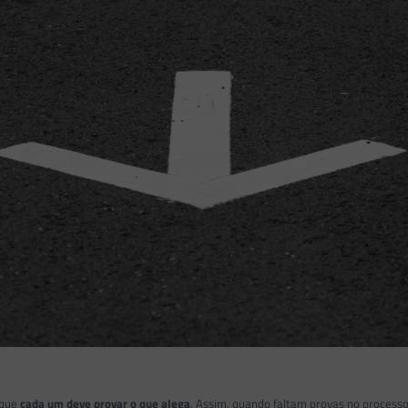
 que
cada um deve provar o que alega
. Assim, quando faltam provas no processo