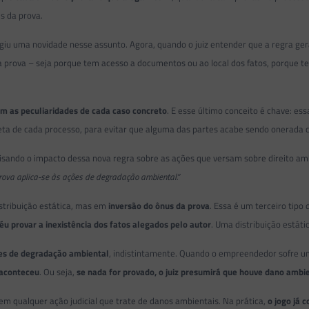
s da prova.
rgiu uma novidade nesse assunto. Agora, quando o juiz entender que a regra geral
prova – seja porque tem acesso a documentos ou ao local dos fatos, porque tem 
m as peculiaridades de cada caso concreto
. E esse último conceito é chave: es
creta de cada processo, para evitar que alguma das partes acabe sendo onerada
lisando o impacto dessa nova regra sobre as ações que versam sobre direito am
rova aplica-se às ações de degradação ambiental.”
stribuição estática, mas em
inversão do ônus da prova
. Essa é um terceiro tip
éu provar a inexistência dos fatos alegados pelo autor
. Uma distribuição estáti
ões de degradação ambiental
, indistintamente. Quando o empreendedor sofre 
aconteceu
. Ou seja,
se nada for provado, o juiz presumirá que houve dano ambi
 qualquer ação judicial que trate de danos ambientais. Na prática,
o jogo já 