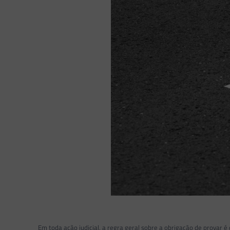
Em toda ação judicial, a regra geral
sobre a obrigação de provar é