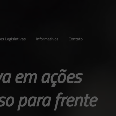
es Legislativas
Informativos
Contato
va em ações
so para frente