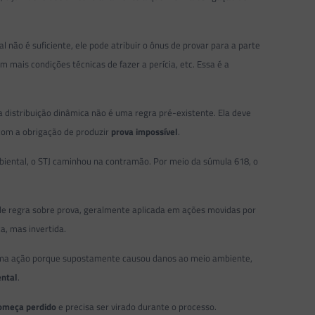
 não é suficiente, ele pode atribuir o ônus de provar para a parte
mais condições técnicas de fazer a perícia, etc. Essa é a
sa distribuição dinâmica não é uma regra pré-existente. Ela deve
 com a obrigação de produzir
prova impossível
.
biental, o STJ caminhou na contramão. Por meio da súmula 618, o
o de regra sobre prova, geralmente aplicada em ações movidas por
ca, mas invertida.
uma ação porque supostamente causou danos ao meio ambiente,
ental
.
começa perdido
e precisa ser virado durante o processo.