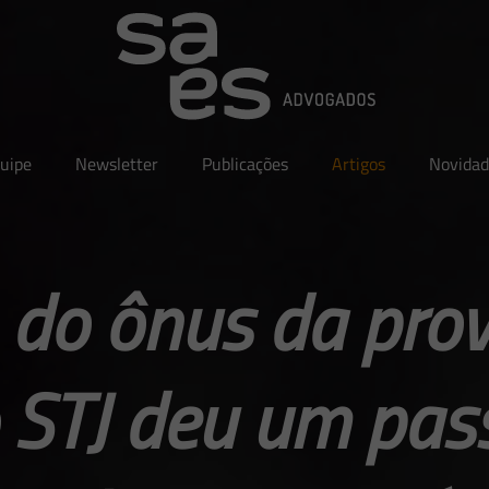
uipe
Newsletter
Publicações
Artigos
Novidad
 do ônus da pro
 STJ deu um pas