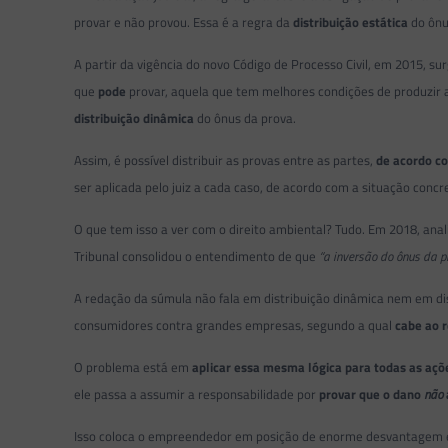
provar e não provou. Essa é a regra da
distribuição estática
do ônu
A partir da vigência do novo Código de Processo Civil, em 2015, su
que
pode
provar, aquela que tem melhores condições de produzir a 
distribuição dinâmica
do ônus da prova.
Assim, é possível distribuir as provas entre as partes,
de acordo co
ser aplicada pelo juiz a cada caso, de acordo com a situação con
O que tem isso a ver com o direito ambiental? Tudo. Em 2018, ana
Tribunal consolidou o entendimento de que
“a inversão do ônus da p
A redação da súmula não fala em distribuição dinâmica nem em di
consumidores contra grandes empresas, segundo a qual
cabe ao r
O problema está em
aplicar essa mesma lógica para todas as aç
ele passa a assumir a responsabilidade por
provar que o dano
não
Isso coloca o empreendedor em posição de enorme desvantagem em