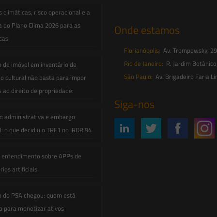
contato@saesadvogados.com.br
climáticas, risco operacional e a
a do Plano Clima 2026 para as
Onde estamos
icas
Florianópolis:
Av. Trompowsky, 291,
Rio de Janeiro:
R. Jardim Botânico
o de imóvel em inventário de
São Paulo:
Av. Brigadeiro Faria Li
o cultural não basta para impor
s ao direito de propriedade:
Siga-nos
o administrativa e embargo
: o que decidiu o TRF1 no IRDR 94
e entendimento sobre APPs de
ios artificiais
o do PSA chegou: quem está
 para monetizar ativos