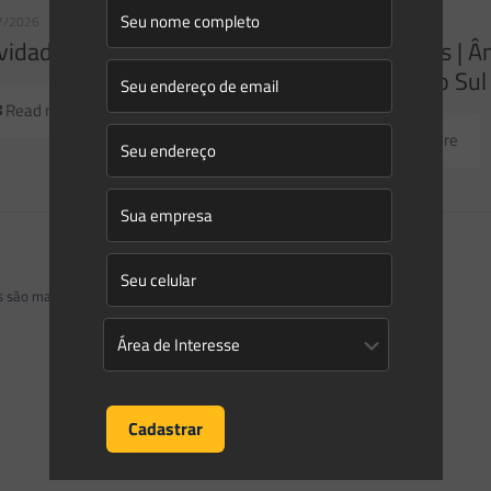
7/2026
23/07/2026
idades | Âmbito Federal
Novidades | Â
Grande do Sul
Read more
Read more
os são marcados com
*