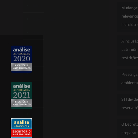
Início
Mudanças 
relevânci
Quem Somos
hidrelétr
Atuação
A inclusã
Equipe
patrimôni
restriçõe
Newsletter
Publicações
Prescriçã
ambiental
Artigos
STJ divid
Novidades Legislativas
reservatór
Informativos
O Decret
Contato
preparado