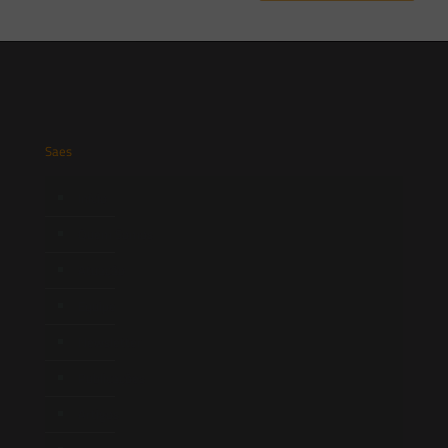
Saes
Início
Quem Somos
Atuação
Equipe
Newsletter
Publicações
Artigos