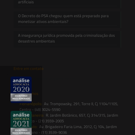
artificiais
O Decreto do PSA chegou: quem está preparado para
monetizar ativos ambientais?
A insegurança jurídica promovida pela criminalização dos
desastres ambientais
Entre em contato
contato@saesadvogados.com.br
Onde estamos
Florianópolis:
Av. Trompowsky, 291, Torre II, Cj 1104/1105,
Centro - (48) 3024-5590
Rio de Janeiro:
R. Jardim Botânico, 657, Cj 314/315, Jardim
Botânico - (21) 3559-2005
São Paulo:
Av. Brigadeiro Faria Lima, 2012, Cj 104, Jardim
Paulistano - (11) 3539-9036