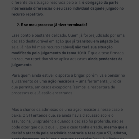
diferente da situação resolvida pelo STJ,
é obrigação da parte
interessada diferenciar o seu caso individual daquele julgado no
recurso repetitivo
.
E se meu processo já tiver terminado?
Esse ponto é bastante delicado. Quem já foi prejudicado por uma
decisão desfavorável em ação que
já transitou em julgado
(ou
seja, já não há mais recurso cabível)
não terá sua situação
modificada pelo julgamento do tema 1010
. É que a tese firmada
no recurso repetitivo só se aplica aos casos
ainda pendentes de
julgamento
.
Para quem ainda estiver disposto a brigar, porém, vale pensar no
ajuizamento de uma
ação rescisória
– uma ferramenta jurídica
que permite, em casos excepcionalíssimos, a reabertura de
processos que já estão encerrados.
Mas a chance da admissão de uma ação rescisória nesse caso é
baixa. O STJ entende que, se ainda havia discussão sobre o
assunto na jurisprudência quando a decisão foi proferida, não se
pode dizer que o juiz que julgou o caso tenha errado,
mesmo que a
decisão atacada pela rescisória contrarie a tese que o STJ adotou,
posteriormente, ao julgar o recurso repetitivo
(essa é a lógica da