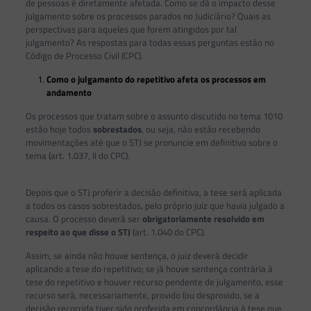
de pessoas é diretamente afetada. Como se dá o impacto desse
julgamento sobre os processos parados no Judiciário? Quais as
perspectivas para aqueles que forem atingidos por tal
julgamento? As respostas para todas essas perguntas estão no
Código de Processo Civil (CPC).
Como o julgamento do repetitivo afeta os processos em
andamento
Os processos que tratam sobre o assunto discutido no tema 1010
estão hoje todos
sobrestados
, ou seja, não estão recebendo
movimentações até que o STJ se pronuncie em definitivo sobre o
tema (art. 1.037, II do CPC).
Depois que o STJ proferir a decisão definitiva, a tese será aplicada
a todos os casos sobrestados, pelo próprio juiz que havia julgado a
causa. O processo deverá ser
obrigatoriamente resolvido em
respeito ao que disse o STJ
(art. 1.040 do CPC).
Assim, se ainda não houve sentença, o juiz deverá decidir
aplicando a tese do repetitivo; se já houve sentença contrária à
tese do repetitivo e houver recurso pendente de julgamento, esse
recurso será, necessariamente, provido (ou desprovido, se a
decisão recorrida tiver sido proferida em concordância à tese que