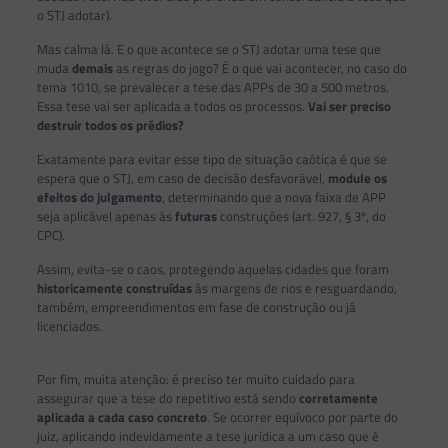
o STJ adotar).
Mas calma lá. E o que acontece se o STJ adotar uma tese que
muda
demais
as regras do jogo? É o que vai acontecer, no caso do
tema 1010, se prevalecer a tese das APPs de 30 a 500 metros.
Essa tese vai ser aplicada a todos os processos.
Vai ser preciso
destruir todos os prédios?
Exatamente para evitar esse tipo de situação caótica é que se
espera que o STJ, em caso de decisão desfavorável,
module os
efeitos do julgamento
, determinando que a nova faixa de APP
seja aplicável apenas às
futuras
construções (art. 927, § 3º, do
CPC).
Assim, evita-se o caos, protegendo aquelas cidades que foram
historicamente construídas
às margens de rios e resguardando,
também, empreendimentos em fase de construção ou já
licenciados.
Por fim, muita atenção: é preciso ter muito cuidado para
assegurar que a tese do repetitivo está sendo
corretamente
aplicada a cada caso concreto
. Se ocorrer equívoco por parte do
juiz, aplicando indevidamente a tese jurídica a um caso que é