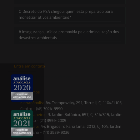
O Decreto do PSA chegou: quem está preparado para
monetizar ativos ambientais?
A insegurança jurídica promovida pela criminalização dos
desastres ambientais
Entre em contato
contato@saesadvogados.com.br
Onde estamos
Florianópolis:
Av. Trompowsky, 291, Torre II, Cj 1104/1105,
Centro - (48) 3024-5590
Rio de Janeiro:
R. Jardim Botânico, 657, Cj 314/315, Jardim
Botânico - (21) 3559-2005
São Paulo:
Av. Brigadeiro Faria Lima, 2012, Cj 104, Jardim
Paulistano - (11) 3539-9036