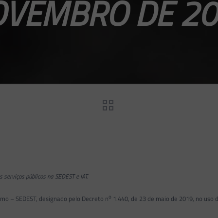
VEMBRO DE 2
 serviços públicos na SEDEST e IAT.
o
smo – SEDEST, designado pelo Decreto n
1.440, de 23 de maio de 2019, no uso d