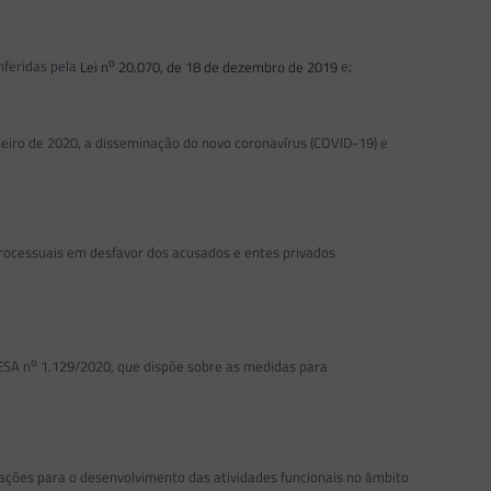
o
nferidas pela
Lei n
20.070, de 18 de dezembro de 2019
e;
ro de 2020, a disseminação do novo coronavírus (COVID-19) e
processuais em desfavor dos acusados e entes privados
o
ESA n
1.129/2020, que dispõe sobre as medidas para
tações para o desenvolvimento das atividades funcionais no âmbito