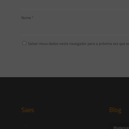
Nome
*
Salvar meus dados neste navegador para a próxima vez que e
Saes
Blog
Início
Mudanças 