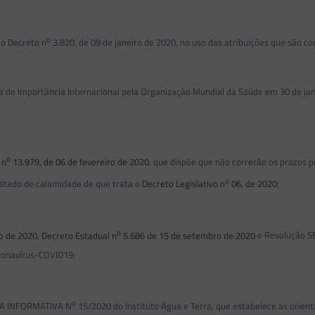
o
o Decreto n
3.820, de 09 de janeiro de 2020, no uso das atribuições que são co
mportância Internacional pela Organização Mundial da Saúde em 30 de janei
o
 n
13.979, de 06 de fevereiro de 2020
, que dispõe que não correrão os prazos 
o
stado de calamidade de que trata o
Decreto Legislativo n
06, de 2020
;
o
o de 2020
,
Decreto Estadual n
5.686 de 15 de setembro de 2020
e Resolução S
ronavírus-COVID19;
o
A INFORMATIVA N
15/2020 do Instituto Água e Terra, que estabelece as orien