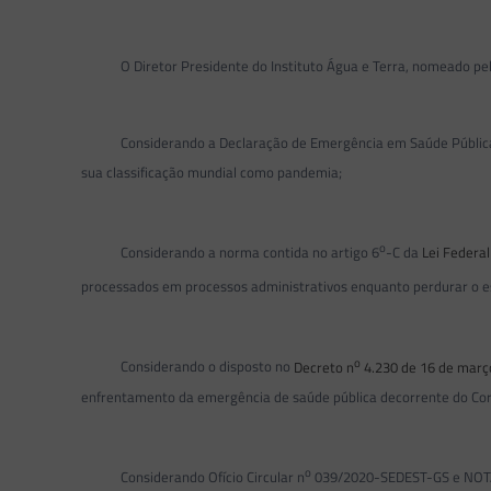
O Diretor Presidente do Instituto Água e Terra, nomeado pel
Considerando a Declaração de Emergência em Saúde Pública de I
sua classificação mundial como pandemia;
o
Considerando a norma contida no artigo 6
-C da
Lei Federal
processados em processos administrativos enquanto perdurar o e
o
Considerando o disposto no
Decreto n
4.230 de 16 de març
enfrentamento da emergência de saúde pública decorrente do Co
o
Considerando Ofício Circular n
039/2020-SEDEST-GS e NOT