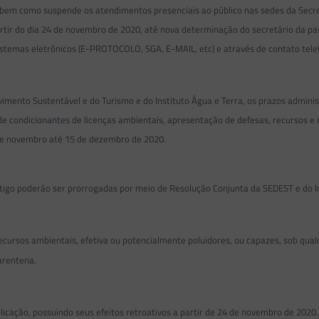
0, bem como suspende os atendimentos presenciais ao público nas sedes da Sec
artir do dia 24 de novembro de 2020, até nova determinação do secretário da 
stemas eletrônicos (E-PROTOCOLO, SGA, E-MAIL, etc) e através de contato telef
mento Sustentável e do Turismo e do Instituto Água e Terra, os prazos administ
 condicionantes de licenças ambientais, apresentação de defesas, recursos e 
 de novembro até 15 de dezembro de 2020.
o poderão ser prorrogadas por meio de Resolução Conjunta da SEDEST e do Ins
ecursos ambientais, efetiva ou potencialmente poluidores, ou capazes, sob qua
arentena.
icação, possuindo seus efeitos retroativos a partir de 24 de novembro de 2020.