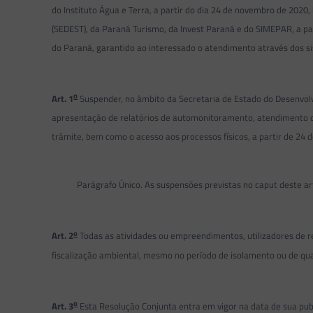
do Instituto Água e Terra, a partir do dia 24 de novembro de 202
(SEDEST), da Paraná Turismo, da Invest Paraná e do SIMEPAR, a p
do Paraná, garantido ao interessado o atendimento através dos si
o
Art. 1
Suspender, no âmbito da Secretaria de Estado do Desenvolvi
apresentação de relatórios de automonitoramento, atendimento de
trâmite, bem como o acesso aos processos físicos, a partir de 24
Parágrafo Único. As suspensões previstas no caput deste artig
o
Art. 2
Todas as atividades ou empreendimentos, utilizadores de r
fiscalização ambiental, mesmo no período de isolamento ou de qu
o
Art. 3
Esta Resolução Conjunta entra em vigor na data de sua publ