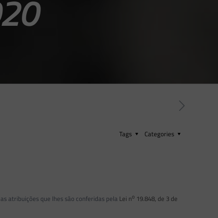
020
Tags
Categories
o
as atribuições que lhes são conferidas pela
Lei n
19.848, de 3 de