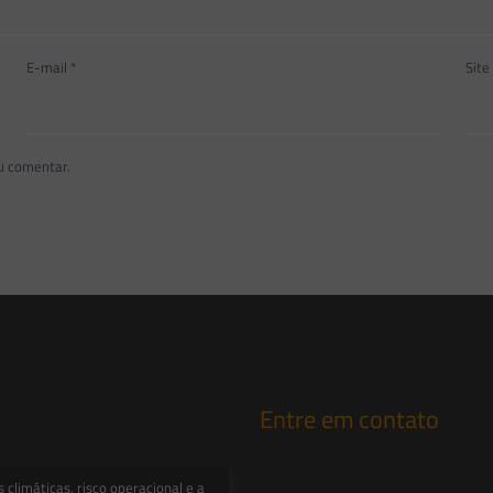
E-mail
*
Site
u comentar.
Entre em contato
contato@saesadvogados.com.br
climáticas, risco operacional e a