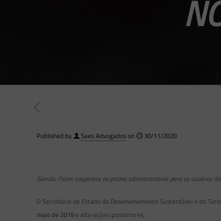
NO
Published by
Saes Advogados
on
30/11/2020
Súmula: Ficam suspensos os prazos administrativos para os usuários dos
O Secretário de Estado do Desenvolvimento Sustentável e do Turi
maio de 2019
e alterações posteriores
;