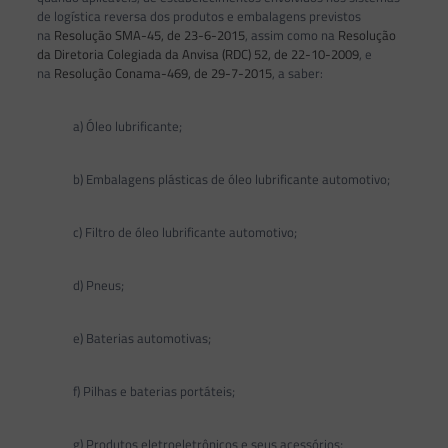
de logística reversa dos produtos e embalagens previstos
na
Resolução SMA-45, de 23-6-2015
, assim como na
Resolução
da Diretoria Colegiada da Anvisa (RDC) 52, de 22-10-2009
, e
na
Resolução Conama-469, de 29-7-2015
, a saber:
a) Óleo lubrificante;
b) Embalagens plásticas de óleo lubrificante automotivo;
c) Filtro de óleo lubrificante automotivo;
d) Pneus;
e) Baterias automotivas;
f) Pilhas e baterias portáteis;
g) Produtos eletroeletrônicos e seus acessórios;