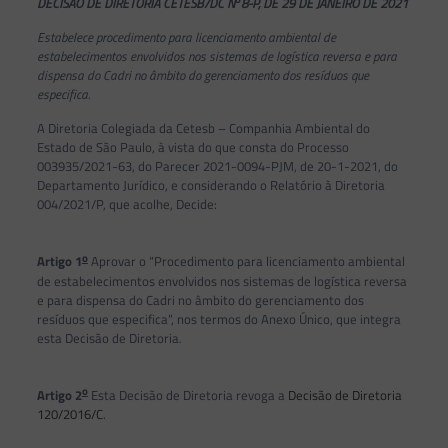
DECISÃO DE DIRETORIA CETESB/DC N
8-P, DE 29 DE JANEIRO DE 2021
Estabelece procedimento para licenciamento ambiental de
estabelecimentos envolvidos nos sistemas de logística reversa e para
dispensa do Cadri no âmbito do gerenciamento dos resíduos que
especifica.
A Diretoria Colegiada da Cetesb – Companhia Ambiental do
Estado de São Paulo, à vista do que consta do Processo
003935/2021-63, do Parecer 2021-0094-PJM, de 20-1-2021, do
Departamento Jurídico, e considerando o Relatório à Diretoria
004/2021/P, que acolhe, Decide:
o
Artigo 1
Aprovar o “Procedimento para licenciamento ambiental
de estabelecimentos envolvidos nos sistemas de logística reversa
e para dispensa do Cadri no âmbito do gerenciamento dos
resíduos que especifica”, nos termos do Anexo Único, que integra
esta Decisão de Diretoria
.
o
Artigo 2
Esta Decisão de Diretoria revoga a
Decisão de Diretoria
120/2016/C
.