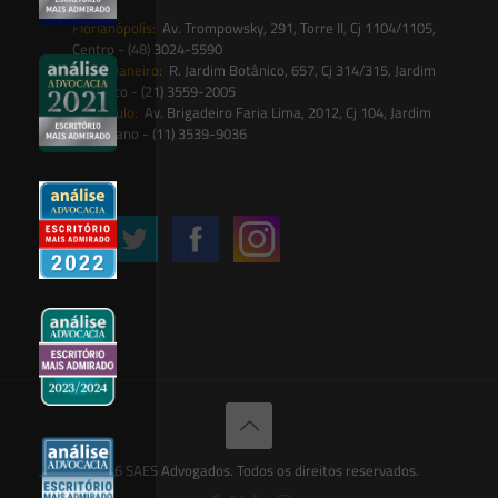
Florianópolis:
Av. Trompowsky, 291, Torre II, Cj 1104/1105,
Centro - (48) 3024-5590
Rio de Janeiro:
R. Jardim Botânico, 657, Cj 314/315, Jardim
Botânico - (21) 3559-2005
São Paulo:
Av. Brigadeiro Faria Lima, 2012, Cj 104, Jardim
Paulistano - (11) 3539-9036
Siga-nos
© 2026 SAES Advogados. Todos os direitos reservados.