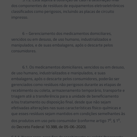
dos componentes de resíduos de equipamentos eletroeletrônicos
classificados como perigosos, incluindo as placas de circuito
impresso.
6 – Gerenciamento dos medicamentos domiciliares,
vencidos ou em desuso, de uso humano, industrializados e
manipulados, e de suas embalagens, após o descarte pelos
consumidores.
6.1. Os medicamentos domiciliares, vencidos ou em desuso,
de uso humano, industrializados e manipulados, e suas
embalagens, após o descarte pelos consumidores, poderão ser
gerenciados como resíduos não perigosos durante as etapas de
recebimento ou coleta, armazenamento temporário, transporte e
triagem até a transferência para a unidade de beneficiamento
e/ou tratamento ou disposição final, desde que não sejam
efetivadas alterações nas suas características físico-químicas e
que esses resíduos sejam mantidos em condições semelhantes às
o
o
dos produtos em uso pelo consumidor (conforme artigo 7
, § 1
,
do
Decreto Federal 10.388, de 05-06-2020
).
6.1.1. Nesse caso, para fins de recebimento ou coleta (transporte