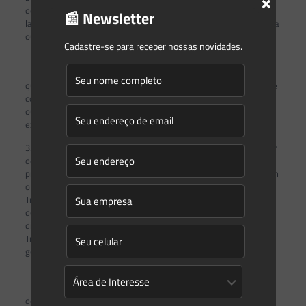
×
desmontagem de componentes, trituração, despressurização,
📰 Newsletter
lavagem ou transformação dos resíduos, ou c.4) se for associada a
outras atividades passíveis de licenciamento.
Cadastre-se para receber nossas novidades.
d) Unidade de Beneficiamento e/ou Tratamento, em
qualquer caso, incluindo os locais onde ocorra a desmontagem de
componentes, a trituração, a despressurização de equipamentos
ou de embalagens, a lavagem ou transformação dos resíduos, e
excluindo as atividades de reparo e manutenção.
3.2.1. Medicamentos domiciliares de uso humano, vencidos ou em
desuso, industrializados ou manipulados, e suas embalagens
primárias, isto é, as embalagens que possuem contato direto com
o medicamento, não poderão ser recebidos em Centrais de
Triagem. Embalagens secundárias e terciárias de medicamentos
domiciliares de uso humano, isto é, aquelas que não têm contato
direto com o medicamento, podem ser recebidas em Centrais de
Triagem, desde que tenham sido previamente separadas pelo
gerador, no ponto de entrega.
3.2.2. O licenciamento ambiental dos estabelecimentos
descritos no item 3.2 desta Decisão de Diretoria será realizado