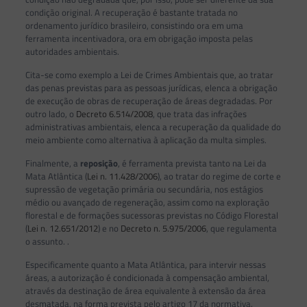
condição original. A recuperação é bastante tratada no
ordenamento jurídico brasileiro, consistindo ora em uma
ferramenta incentivadora, ora em obrigação imposta pelas
autoridades ambientais.
Cita-se como exemplo a Lei de Crimes Ambientais que, ao tratar
das penas previstas para as pessoas jurídicas, elenca a obrigação
de execução de obras de recuperação de áreas degradadas. Por
outro lado, o
Decreto 6.514/2008
, que trata das infrações
administrativas ambientais, elenca a recuperação da qualidade do
meio ambiente como alternativa à aplicação da multa simples.
Finalmente, a
reposição
, é ferramenta prevista tanto na Lei da
Mata Atlântica (
Lei n. 11.428/2006
), ao tratar do regime de corte e
supressão de vegetação primária ou secundária, nos estágios
médio ou avançado de regeneração, assim como na exploração
florestal e de formações sucessoras previstas no Código Florestal
(
Lei n. 12.651/2012
) e no
Decreto n. 5.975/2006
, que regulamenta
o assunto. .
Especificamente quanto a Mata Atlântica, para intervir nessas
áreas, a autorização é condicionada à compensação ambiental,
através da destinação de área equivalente à extensão da área
desmatada, na forma prevista pelo artigo 17 da normativa.