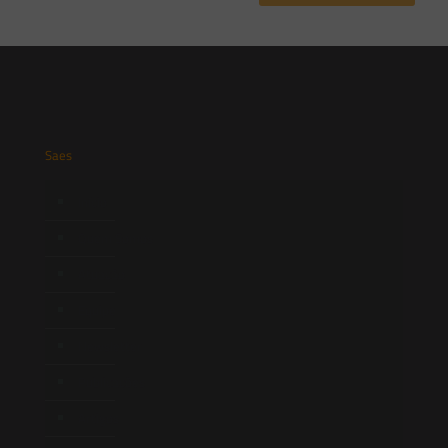
Saes
Início
Quem Somos
Atuação
Equipe
Newsletter
Publicações
Artigos