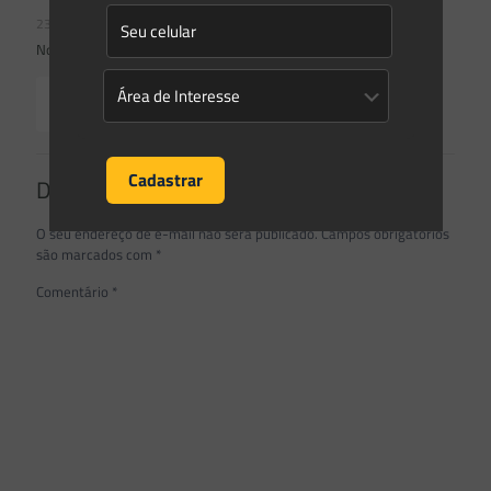
23/07/2026
Novidades | Âmbito Estadual: Rio Grande do Sul
Read more
Deixe um comentário
O seu endereço de e-mail não será publicado.
Campos obrigatórios
são marcados com
*
Comentário
*