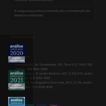
A insegurança jurídica promovida pela criminalização dos
desastres ambientais
Entre em contato
contato@saesadvogados.com.br
Onde estamos
Florianópolis:
Av. Trompowsky, 291, Torre II, Cj 1104/1105,
Centro - (48) 3024-5590
Rio de Janeiro:
R. Jardim Botânico, 657, Cj 314/315, Jardim
Botânico - (21) 3559-2005
São Paulo:
Av. Brigadeiro Faria Lima, 2012, Cj 104, Jardim
Paulistano - (11) 3539-9036
Siga-nos