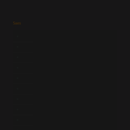
Saes
Início
Quem Somos
Atuação
Equipe
Newsletter
Publicações
Artigos
Novidades Legislativas
Informativos