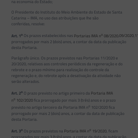
na economia do Estado;
O Presidente do Instituto do Meio Ambiente do Estado de Santa
Catarina – IMA, no uso das atribuições que lhe são
conferidas, resolve:
o
o
Art. 1
Os prazos estabelecidos nas
Portarias IMA n
08/2020
,
09/2020
,
1
prorrogados por mais 2 (dois) anos, a contar da data da publicação
desta Portaria.
Parágrafo único. Os prazos previstos nas Portarias 11/2020 e
20/2020, relativos aos controles periódicos da regeneração e do
rebrote e o prazo mínimo para realização do controle da
regeneração e, do rebrote após a desativação da atividade não
serão alterados.
o
Art. 2
O prazo previsto no artigo primeiro da
Portaria IMA
o
n
102/2020
fica prorrogado por mais 3 (três) anos e o prazo
o
previsto no artigo terceiro da Portaria IMA n
102/2020 fica
prorrogado por mais 2 (dois) anos, a contar da data de publicação
desta Portaria.
o
o
Art. 3
Os prazos previstos na
Portaria IMA n
19/2020
, ficam
prorrogados por mais 3 (três) anos, a contar da data da publicação