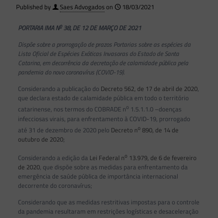
Published by
Saes Advogados
on
18/03/2021
o
PORTARIA IMA N
38, DE 12 DE MARÇO DE 2021
Dispõe sobre a prorrogação de prazos Portarias sobre as espécies da
Lista Oficial de Espécies Exóticas Invasoras do Estado de Santa
Catarina, em decorrência da decretação de calamidade pública pela
pandemia do novo coronavírus (COVID-19).
Considerando a publicação do
Decreto 562, de 17 de abril de 2020
,
que declara estado de calamidade pública em todo o território
o
catarinense, nos termos do COBRADE n
1.5.1.1.0 –doenças
infecciosas virais, para enfrentamento à COVID-19, prorrogado
o
até 31 de dezembro de 2020 pelo
Decreto n
890, de 14 de
outubro de 2020
;
o
Considerando a edição da
Lei Federal n
13.979, de 6 de fevereiro
de 2020
, que dispõe sobre as medidas para enfrentamento da
emergência de saúde pública de importância internacional
decorrente do coronavírus;
Considerando que as medidas restritivas impostas para o controle
da pandemia resultaram em restrições logísticas e desaceleração