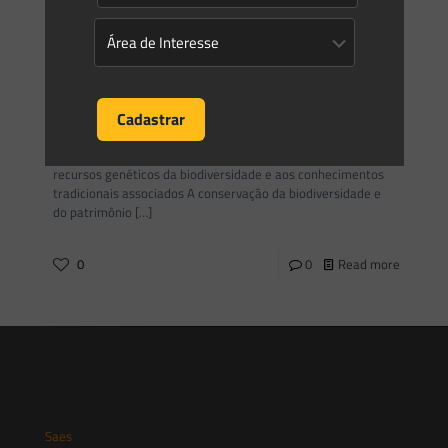
0
0
Read more
Saes Advogados
on
30/09/2014
Novo projeto de lei para a regulamentação do acesso aos
recursos genéticos da biodiversidade
Novo projeto de lei para a regulamentação do acesso aos
recursos genéticos da biodiversidade e aos conhecimentos
tradicionais associados A conservação da biodiversidade e
do patrimônio
[…]
0
0
Read more
Saes