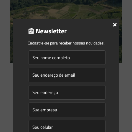
×
📰 Newsletter
Cadastre-se para receber nossas novidades.
Saes Advogados
on
03/05/2016
Propriedades privadas têm mais vegetação nativa
preservada do que as unidades de conservação, diz ministra
do Meio Ambiente
Em reunião com entidades do agronegócio na Federação
Brasileira de Bancos (Febraban), na última quinta-feira, em
São Paulo, a ministra Izabella Teixeira fez um balanço das
[…]