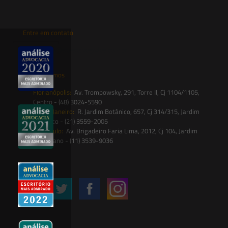
Entre em contato
contato@saesadvogados.com.br
Onde estamos
Florianópolis:
Av. Trompowsky, 291, Torre II, Cj 1104/1105,
Centro - (48) 3024-5590
Rio de Janeiro:
R. Jardim Botânico, 657, Cj 314/315, Jardim
Botânico - (21) 3559-2005
São Paulo:
Av. Brigadeiro Faria Lima, 2012, Cj 104, Jardim
Paulistano - (11) 3539-9036
Siga-nos