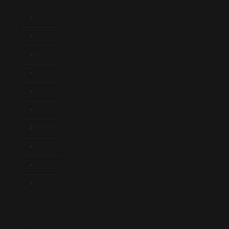
Início
Quem Somos
Atuação
Equipe
Newsletter
Publicações
Artigos
Novidades Legislativas
Informativos
Contato