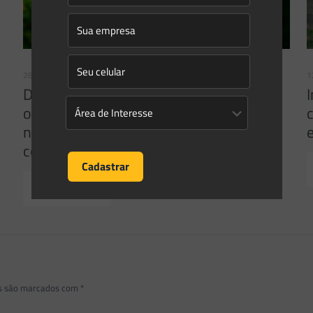
28/03/2025
1
Decisão de Relevância | STF reafirma:
obrigação de reparar dano ambiental
não prescreve, mesmo quando
convertida em indenização!
Read more
os são marcados com
*