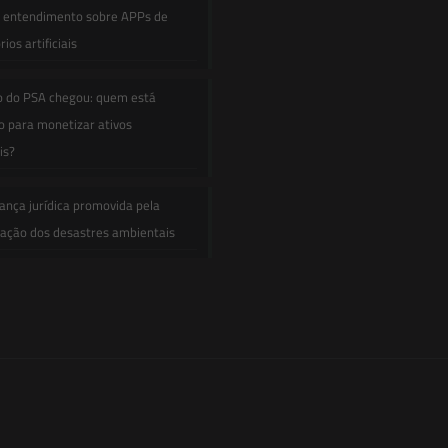
e entendimento sobre APPs de
ios artificiais
o do PSA chegou: quem está
 para monetizar ativos
is?
ança jurídica promovida pela
zação dos desastres ambientais