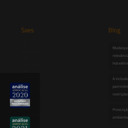
Saes
Blog
Início
Mudanças 
relevânci
Quem Somos
hidrelétr
Atuação
A inclusã
Equipe
patrimôni
restriçõe
Newsletter
Publicações
Prescriçã
ambiental
Artigos