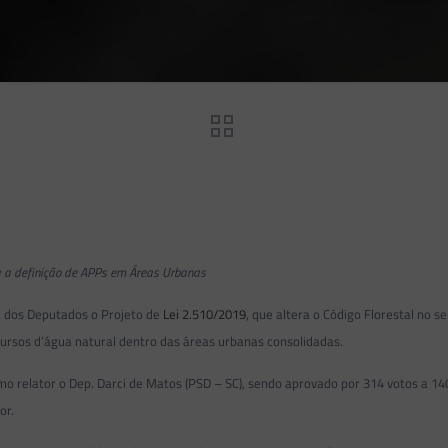
ra a definição de APPs em Áreas Urbanas
a dos Deputados o Projeto de
Lei 2.510/2019
, que altera o Código Florestal no s
rsos d’água natural dentro das áreas urbanas consolidadas.
mo relator o Dep. Darci de Matos (PSD – SC), sendo aprovado por 314 votos a 14
tor.