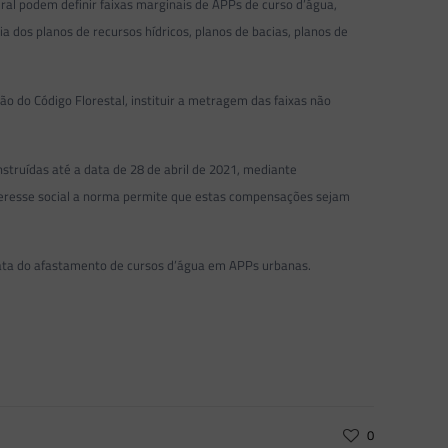
ral podem definir faixas marginais de APPs de curso d’água,
a dos planos de recursos hídricos, planos de bacias, planos de
o do Código Florestal, instituir a metragem das faixas não
struídas até a data de 28 de abril de 2021, mediante
teresse social a norma permite que estas compensações sejam
rata do afastamento de cursos d’água em APPs urbanas.
0