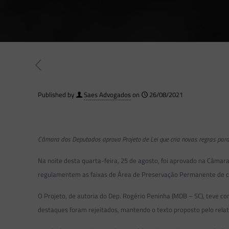
Published by
Saes Advogados
on
26/08/2021
Câmara dos Deputados aprova Projeto de Lei que cria novas regras pa
Na noite desta quarta-feira, 25 de agosto, foi aprovado na Câmar
regulamentem as faixas de Área de Preservação Permanente de cu
O Projeto, de autoria do Dep. Rogério Peninha (MDB – SC), teve co
destaques foram rejeitados, mantendo o texto proposto pelo rela