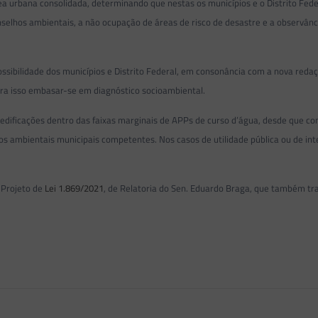
ea urbana consolidada, determinando que nestas os municípios e o Distrito Fede
nselhos ambientais, a não ocupação de áreas de risco de desastre e a observânci
sibilidade dos municípios e Distrito Federal, em consonância com a nova redaçã
ara isso embasar-se em diagnóstico socioambiental.
edificações dentro das faixas marginais de APPs de curso d’água, desde que con
ambientais municipais competentes. Nos casos de utilidade pública ou de in
 Projeto de
Lei 1.869/2021
, de Relatoria do Sen. Eduardo Braga, que também t