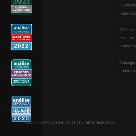
STJ divid
Novidades Legislativas
reservatór
Informativos
O Decret
Contato
preparado
ambienta
A insegur
criminali
© 2026 SAES Advogados. Todos os direitos reservados.