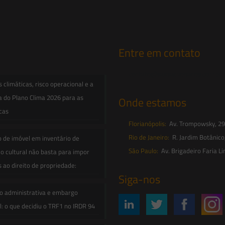
Entre em contato
contato@saesadvogados.com.br
climáticas, risco operacional e a
a do Plano Clima 2026 para as
Onde estamos
icas
Florianópolis:
Av. Trompowsky, 291,
Rio de Janeiro:
R. Jardim Botânico
o de imóvel em inventário de
São Paulo:
Av. Brigadeiro Faria Li
o cultural não basta para impor
s ao direito de propriedade:
Siga-nos
o administrativa e embargo
: o que decidiu o TRF1 no IRDR 94