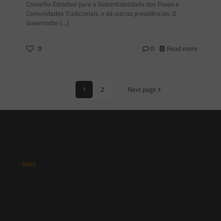
Conselho Estadual para a Sustentabilidade dos Povos e
Comunidades Tradicionais, e dá outras providências. O
Governador
[…]
0
0
Read more
1
2
Next page
Saes
Início
Quem Somos