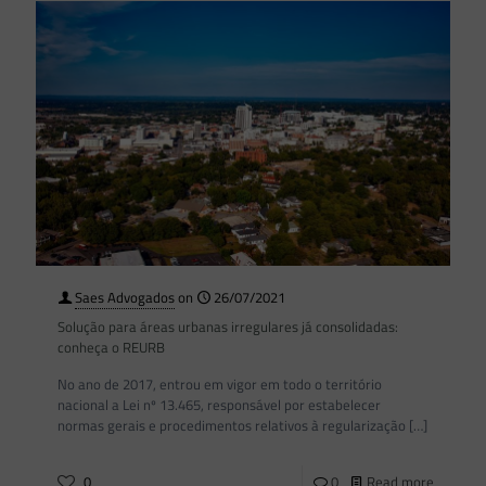
Saes Advogados
on
26/07/2021
Solução para áreas urbanas irregulares já consolidadas:
conheça o REURB
No ano de 2017, entrou em vigor em todo o território
nacional a Lei nº 13.465, responsável por estabelecer
normas gerais e procedimentos relativos à regularização
[…]
0
0
Read more