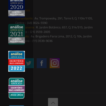
Onde estamos
Florianópolis:
Av. Trompowsky, 291, Torre II, Cj 1104/1105,
Centro - (48) 3024-5590
Rio de Janeiro:
R. Jardim Botânico, 657, Cj 314/315, Jardim
Botânico - (21) 3559-2005
São Paulo:
Av. Brigadeiro Faria Lima, 2012, Cj 104, Jardim
Paulistano - (11) 3539-9036
Siga-nos