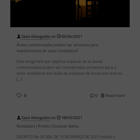
Saes Advogados
on
05/04/2021
Áreas contaminadas podem ser atrativas para
investimentos do setor imobiliário?
Este artigo tem por objetivo explorar se as áreas
contaminadas podem ser consideradas atraentes para o
setor imobiliário em razão da escassez de áreas em centros
[…]
0
0
Read more
Saes Advogados
on
18/03/2021
Novidades | Âmbito Estadual: Bahia
DECRETO No 20.306, DE 12 DE MARÇO DE 2021 Institui o