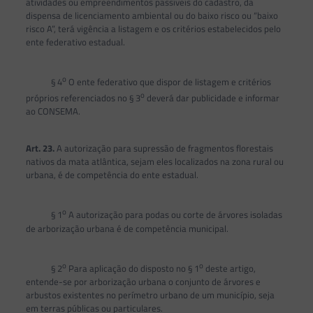
atividades ou empreendimentos passíveis do cadastro, da
dispensa de licenciamento ambiental ou do baixo risco ou “baixo
risco A”, terá vigência a listagem e os critérios estabelecidos pelo
ente federativo estadual.
o
§ 4
O ente federativo que dispor de listagem e critérios
o
próprios referenciados no § 3
deverá dar publicidade e informar
ao CONSEMA.
Art. 23.
A autorização para supressão de fragmentos florestais
nativos da mata atlântica, sejam eles localizados na zona rural ou
urbana, é de competência do ente estadual.
o
§ 1
A autorização para podas ou corte de árvores isoladas
de arborização urbana é de competência municipal.
o
o
§ 2
Para aplicação do disposto no § 1
deste artigo,
entende-se por arborização urbana o conjunto de árvores e
arbustos existentes no perímetro urbano de um município, seja
em terras públicas ou particulares.