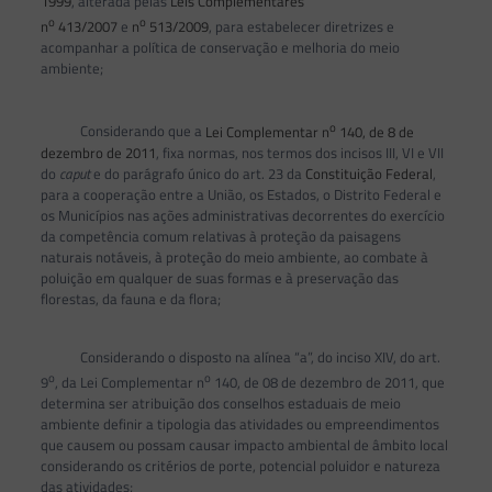
1999
, alterada pelas
Leis Complementares
o
o
n
413/2007
e
n
513/2009
, para estabelecer diretrizes e
acompanhar a política de conservação e melhoria do meio
ambiente;
o
Considerando que a
Lei Complementar n
140, de 8 de
dezembro de 2011
, fixa normas, nos termos dos incisos III, VI e VII
do
caput
e do parágrafo único do art. 23 da
Constituição Federal
,
para a cooperação entre a União, os Estados, o Distrito Federal e
os Municípios nas ações administrativas decorrentes do exercício
da competência comum relativas à proteção da paisagens
naturais notáveis, à proteção do meio ambiente, ao combate à
poluição em qualquer de suas formas e à preservação das
florestas, da fauna e da flora;
Considerando o disposto na alínea “a”, do inciso XIV, do art.
o
o
9
, da Lei Complementar n
140, de 08 de dezembro de 2011, que
determina ser atribuição dos conselhos estaduais de meio
ambiente definir a tipologia das atividades ou empreendimentos
que causem ou possam causar impacto ambiental de âmbito local
considerando os critérios de porte, potencial poluidor e natureza
das atividades;