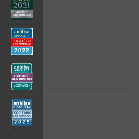
Comentário
*
Nome
*
E-mail
*
Site