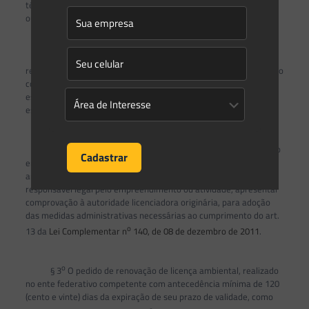
término da vigência da respectiva licença ou até a emissão de
outro ato decisório.
o
§ 1
A emissão de nova licença, em qualquer fase, ou de
renovação da licença a que trata o
caput
caberá ao ente federativo
competente, o acompanhamento das condicionantes ambientais
estabelecidas, bem como a observação das obrigações
estabelecidas nos procedimentos anteriores.
o
§ 2
Nos casos em que haja licenciamento ou requerimento
em aberto em mais de um ente federativo, o licenciamento
ambiental se dará pelo ente federativo competente, devendo, o
responsável legal pelo empreendimento ou atividade, apresentar
comprovação à autoridade licenciadora originária, para adoção
das medidas administrativas necessárias ao cumprimento do art.
o
13 da
Lei Complementar n
140, de 08 de dezembro de 2011
.
o
§ 3
O pedido de renovação de licença ambiental, realizado
no ente federativo competente com antecedência mínima de 120
(cento e vinte) dias da expiração de seu prazo de validade, como