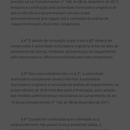
o
previsto na Lei Complementar n
140, de 08 de dezembro de 2011,
ensejará a certificação pela autoridade licenciadora originária de
que a referida licença permanece com seu prazo
automaticamente prorrogado até a conclusão da análise do
requerimento pelo atual ente competente.
o
o
§ 4
O pedido de renovação a que trata o §3
deverá ser
comprovado à autoridade licenciadora originária antes da data de
vencimento da licença, mediante apresentação do requerimento
pelo interessado ou ofício encaminhado pelo ente competente.
o
o
§ 5
Nos casos estabelecidos no § 2
, a autoridade
licenciadora competente deverá informar à autoridade
licenciadora originária a conclusão da análise do requerimento, no
prazo máximo de 30 (trinta) dias após a finalização, para adoção
das medidas administrativas necessárias ao cumprimento do art.
o
13 da Lei Complementar n
140, de 08 de dezembro de 2011.
o
§ 6
Quando for constatado que a atividade ou o
empreendimento não possui licença ambiental válida, a