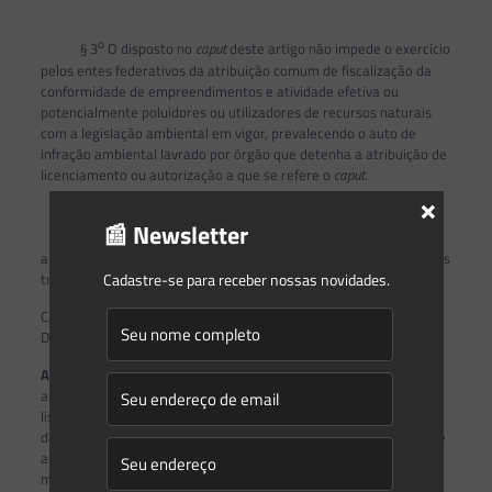
o
§ 3
O disposto no
caput
deste artigo não impede o exercício
pelos entes federativos da atribuição comum de fiscalização da
conformidade de empreendimentos e atividade efetiva ou
potencialmente poluidores ou utilizadores de recursos naturais
com a legislação ambiental em vigor, prevalecendo o auto de
infração ambiental lavrado por órgão que detenha a atribuição de
licenciamento ou autorização a que se refere o
caput
.
×
📰 Newsletter
o
§ 4
Os processos de fiscalização relativos a infrações
autuadas pelas autoridades licenciadoras estaduais seguirão seus
Cadastre-se para receber nossas novidades.
trâmites regulares, até o trânsito em julgado.
CAPÍTULO IV
DAS REGRAS DE TRANSIÇÃO DO LICENCIAMENTO
Art. 11.
Os requerimentos de licenciamento e autorização
ambiental, das atividades e empreendimentos previstos na atual
listagem constante nos Anexos I e II, que foram formalizados em
data anterior à vigência desta Resolução, bem como as licenças e
autorizações válidas, terão sua tramitação e prorrogação
mantidas perante as autoridades licenciadoras originárias até o