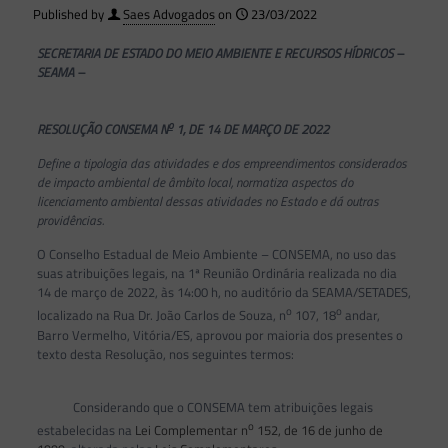
Published by
Saes Advogados
on
23/03/2022
SECRETARIA DE ESTADO DO MEIO AMBIENTE E RECURSOS HÍDRICOS –
SEAMA –
o
RESOLUÇÃO CONSEMA N
1, DE 14 DE MARÇO DE 2022
Define a tipologia das atividades e dos empreendimentos considerados
de impacto ambiental de âmbito local, normatiza aspectos do
licenciamento ambiental dessas atividades no Estado e dá outras
providências.
O Conselho Estadual de Meio Ambiente – CONSEMA, no uso das
suas atribuições legais, na 1ª Reunião Ordinária realizada no dia
14 de março de 2022, às 14:00 h, no auditório da SEAMA/SETADES,
o
o
localizado na Rua Dr. João Carlos de Souza, n
107, 18
andar,
Barro Vermelho, Vitória/ES, aprovou por maioria dos presentes o
texto desta Resolução, nos seguintes termos:
Considerando que o CONSEMA tem atribuições legais
o
estabelecidas na
Lei Complementar n
152, de 16 de junho de