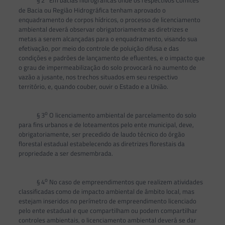
§ 2
Em bacias hidrográficas onde os respectivos Comitês
de Bacia ou Região Hidrográfica tenham aprovado o
enquadramento de corpos hídricos, o processo de licenciamento
ambiental deverá observar obrigatoriamente as diretrizes e
metas a serem alcançadas para o enquadramento, visando sua
efetivação, por meio do controle de poluição difusa e das
condições e padrões de lançamento de efluentes, e o impacto que
o grau de impermeabilização do solo provocará no aumento de
vazão a jusante, nos trechos situados em seu respectivo
território, e, quando couber, ouvir o Estado e a União.
o
§ 3
O licenciamento ambiental de parcelamento do solo
para fins urbanos e de loteamentos pelo ente municipal, deve,
obrigatoriamente, ser precedido de laudo técnico do órgão
florestal estadual estabelecendo as diretrizes florestais da
propriedade a ser desmembrada.
o
§ 4
No caso de empreendimentos que realizem atividades
classificadas como de impacto ambiental de âmbito local, mas
estejam inseridos no perímetro de empreendimento licenciado
pelo ente estadual e que compartilham ou podem compartilhar
controles ambientais, o licenciamento ambiental deverá se dar