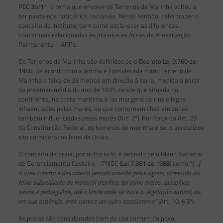
PEC 39/11
, o tema que envolve os Terrenos de Marinha voltou a
ser pauta nos noticiários nacionais. Nesse sentido, cabe trazer o
conceito do instituto, bem como esclarecer as diferenças
conceituais relacionadas às praias e as Áreas de Preservação
Permanente – APPs.
Os Terrenos de Marinha são definidos pelo
Decreto Lei 9.760 de
1946
. De acordo com a norma é considerada como Terreno de
Marinha a faixa de 33 metros em direção à terra, medida a partir
da preamar-média do ano de 1831, desde que situada no
continente, na costa marítima e `as margens de rios e lagos
influenciados pelas marés, ou que contornem ilhas em zonas
também influenciadas pelas marés (Art. 2º). Por força do Art. 20
da Constituição Federal, os terrenos de marinha e seus acrescidos
são considerados bens da União.
O conceito de praia, por outro lado, é definido pelo Plano Nacional
de Gerenciamento Costeiro – PNGC (
Lei 7.661 de 1988
) como “
[…]
a área coberta e descoberta periodicamente pelas águas, acrescida da
faixa subseqüente de material detrítico, tal como areias, cascalhos,
seixos e pedregulhos, até o limite onde se inicie a vegetação natural, ou,
em sua ausência, onde comece um outro ecossistema”
(Art. 10, § 3º).
As praias são consideradas bem de uso comum do povo,