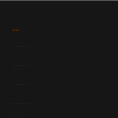
Saes
Início
Quem Somos
Atuação
Equipe
Newsletter
Publicações
Artigos
Novidades Legislativas
Informativos