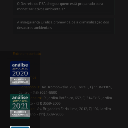
O Decreto do PSA chegou: quem está preparado para
monetizar ativos ambientais?
A insegurança jurídica promovida pela criminalização dos
desastres ambientais
Entre em contato
contato@saesadvogados.com.br
Onde estamos
Florianópolis:
Av. Trompowsky, 291, Torre II, Cj 1104/1105,
Centro - (48) 3024-5590
Rio de Janeiro:
R. Jardim Botânico, 657, Cj 314/315, Jardim
Botânico - (21) 3559-2005
São Paulo:
Av. Brigadeiro Faria Lima, 2012, Cj 104, Jardim
Paulistano - (11) 3539-9036
Siga-nos