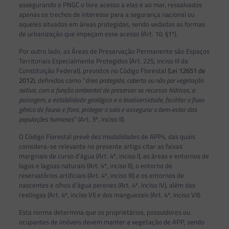
assegurando o PNGC o livre acesso a elas e ao mar, ressalvados
apenas os trechos de interesse para a segurança nacional ou
aqueles situados em áreas protegidas, sendo vedadas as formas
de urbanização que impeçam esse acesso (Art. 10, §1º).
Por outro lado, as Áreas de Preservação Permanente são Espaços
Territoriais Especialmente Protegidos (Art. 225, inciso III da
Constituição Federal), previstos no Código Florestal (
Lei 12651 de
2012
), definidos como “
área protegida, coberta ou não por vegetação
nativa, com a função ambiental de preservar os recursos hídricos, a
paisagem, a estabilidade geológica e a biodiversidade, facilitar o fluxo
gênico de fauna e flora, proteger o solo e assegurar o bem-estar das
populações humanas
” (Art. 3º, inciso II).
O Código Florestal prevê dez modalidades de APPs, das quais
considera-se relevante no presente artigo citar as faixas
marginais de curso d’água (Art. 4º, inciso I), as áreas e entornos de
lagos e lagoas naturais (Art. 4º, inciso II), o entorno de
reservatórios artificiais (Art. 4º, inciso III) e os entornos de
nascentes e olhos d’água perenes (Art. 4º, inciso IV), além das
restingas (Art. 4º, inciso VI) e dos manguezais (Art. 4º, inciso VII).
Esta norma determina que os proprietários, possuidores ou
ocupantes de imóveis devem manter a vegetação de APP, sendo