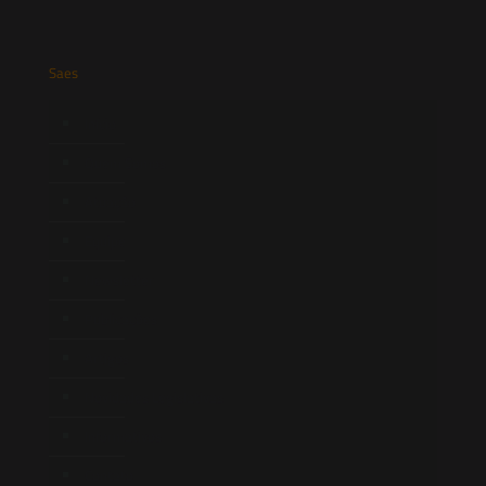
Saes
Início
Quem Somos
Atuação
Equipe
Newsletter
Publicações
Artigos
Novidades Legislativas
Informativos
Contato