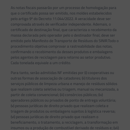
As notas fiscais passarão por um processo de homologação para
que o certificado possa ser emitido, nos moldes estabelecidos
pelo artigo 9º do Decreto 11.044/2022. A veracidade deve ser
comprovada através de verificador independente. Ademais, o
certificado de destinação final, que caracteriza o recebimento da
massa declarada pelo operador pelo o destinador final, deve ser
emitido pelo Manifesto de Transporte de Resíduos do SINIR.Todo o
procedimento objetiva comprovar a rastreabilidade das notas,
confirmando o recebimento da desses produtos e embalagens
pelos agentes de reciclagem para retorno ao setor produtivo.
Cada tonelada equivale a um crédito.
Para tanto, serão admitidas NF emitidas por (i) cooperativas ou
outras formas de associação de catadores; (ii) titulares dos
serviços públicos de limpeza urbana e manejo de resíduos sólidos
que realizem coleta seletiva ou triagem, manual ou mecanizada, a
partir de coleta convencional; (iii) consórcios públicos; (iv)
operadores públicos ou privados de ponto de entrega voluntária;
(v) pessoas jurídicas de direito privado que realizam coleta e
triagem de produtos ou embalagens sujeitos à logística reversa;
(vi) pessoas jurídicas de direito privado que realizam o
beneficiamento, o tratamento, a reciclagem, a transformação em
insumos ou a produção de combustível derivado de resíduos e; (vii)