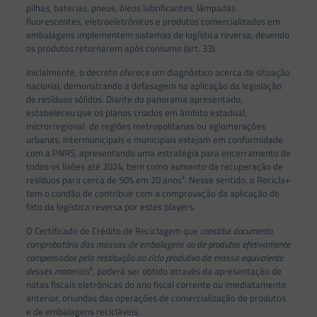
pilhas, baterias, pneus, óleos lubrificantes, lâmpadas
fluorescentes, eletroeletrônicos e produtos comercializados em
embalagens implementem sistemas de logística reversa, devendo
os produtos retornarem após consumo (art. 33).
Inicialmente, o decreto oferece um diagnóstico acerca da situação
nacional, demonstrando a defasagem na aplicação da legislação
de resíduos sólidos. Diante do panorama apresentado,
estabeleceu que os planos criados em âmbito estadual,
microrregional, de regiões metropolitanas ou aglomerações
urbanas, intermunicipais e municipais estejam em conformidade
com a PNRS, apresentando uma estratégia para encerramento de
todos os lixões até 2024, bem como aumento da recuperação de
resíduos para cerca de 50% em 20 anos². Nesse sentido, o Recicla+
tem o condão de contribuir com a comprovação da aplicação de
fato da logística reversa por estes players.
O Certificado de Crédito de Reciclagem que
constitui documento
comprobatório das massas de embalagens ou de produtos efetivamente
compensados pela restituição ao ciclo produtivo da massa equivalente
desses materiais
³, poderá ser obtido através da apresentação de
notas fiscais eletrônicas do ano fiscal corrente ou imediatamente
anterior, oriundas das operações de comercialização de produtos
e de embalagens recicláveis.