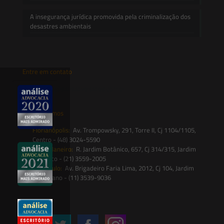
A insegurança jurídica promovida pela criminalização dos
desastres ambientais
Entre em contato
contato@saesadvogados.com.br
Onde estamos
Florianópolis:
Av. Trompowsky, 291, Torre II, Cj 1104/1105,
Centro - (48) 3024-5590
Rio de Janeiro:
R. Jardim Botânico, 657, Cj 314/315, Jardim
Botânico - (21) 3559-2005
São Paulo:
Av. Brigadeiro Faria Lima, 2012, Cj 104, Jardim
Paulistano - (11) 3539-9036
Siga-nos