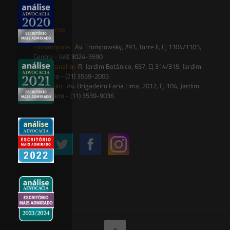
contato@saesadvogados.com.br
Onde estamos
Florianópolis:
Av. Trompowsky, 291, Torre II, Cj 1104/1105,
Centro - (48) 3024-5590
Rio de Janeiro:
R. Jardim Botânico, 657, Cj 314/315, Jardim
Botânico - (21) 3559-2005
São Paulo:
Av. Brigadeiro Faria Lima, 2012, Cj 104, Jardim
Paulistano - (11) 3539-9036
Siga-nos