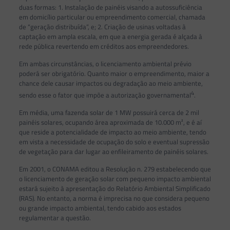
duas formas: 1. Instalação de painéis visando a autossuficiência
em domicílio particular ou empreendimento comercial, chamada
de “geração distribuída”, e; 2. Criação de usinas voltadas à
captação em ampla escala, em que a energia gerada é alçada à
rede pública revertendo em créditos aos empreendedores.
Em ambas circunstâncias, o licenciamento ambiental prévio
poderá ser obrigatório. Quanto maior o empreendimento, maior a
chance dele causar impactos ou degradação ao meio ambiente,
4
sendo esse o fator que impõe a autorização governamental
.
Em média, uma fazenda solar de 1 MW possuirá cerca de 2 mil
painéis solares, ocupando área aproximada de 10.000 m², e é aí
que reside a potencialidade de impacto ao meio ambiente, tendo
em vista a necessidade de ocupação do solo e eventual supressão
de vegetação para dar lugar ao enfileiramento de painéis solares.
Em 2001, o CONAMA editou a Resolução n. 279 estabelecendo que
o licenciamento de geração solar com pequeno impacto ambiental
estará sujeito à apresentação do Relatório Ambiental Simplificado
(RAS). No entanto, a norma é imprecisa no que considera pequeno
ou grande impacto ambiental, tendo cabido aos estados
regulamentar a questão.