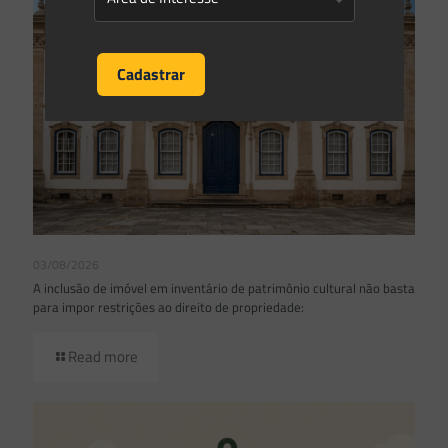
03/08/2026
A inclusão de imóvel em inventário de patrimônio cultural não basta
para impor restrições ao direito de propriedade:
Read more