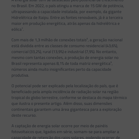
no Brasil. Em 2022, o país atingiu a marca de 15 GW de potência,
ultrapassando a capacidade instalada, por exemplo, da gigante
Hidrelétrica de Itaipu. Entre as fontes renováveis, já é a terceira
maior em produção energética, atrás apenas da hidrelétrica e
eólica¹.
Com mais de 1,3 milhão de conexões totais², a geração nacional
está dividida entre as classes de consumo residencial (43,6%),
comercial (33,2%), rural (13,9%) e industrial (7,9%). No entanto,
mesmo com tantas conexões, a produção de energia solar no
Brasil representa apenas 8,1% de toda matriz energética³,
números ainda muito insignificantes perto da capacidade
produtiva.
O potencial pode ser explicado pela localização do país, que é
beneficiado pela ampla incidência de radiação solar na região
tropical do globo terrestre, conforme se destaca do mapa térmico
que ilustra o presente artigo. Além disso, suas dimensões
continentais garantem uma área gigantesca para a exploração
deste recurso.
A captação de energia solar ocorre por meio de painéis
fotovoltaicos que, ligados em série, somam-se para ampliar a
capacidade de retenção dos raios solares, podendo ocorrer de