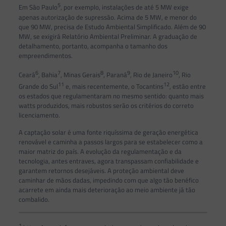
5
Em São Paulo
, por exemplo, instalações de até 5 MW exige
apenas autorização de supressão. Acima de 5 MW, e menor do
que 90 MW, precisa de Estudo Ambiental Simplificado. Além de 90
MW, se exigirá Relatório Ambiental Preliminar. A graduação de
detalhamento, portanto, acompanha o tamanho dos
empreendimentos.
6
7
8
9
10
Ceará
, Bahia
, Minas Gerais
, Paraná
, Rio de Janeiro
, Rio
11
12
Grande do Sul
e, mais recentemente, o Tocantins
, estão entre
os estados que regulamentaram no mesmo sentido: quanto mais
watts produzidos, mais robustos serão os critérios do correto
licenciamento.
A captação solar é uma fonte riquíssima de geração energética
renovável e caminha a passos largos para se estabelecer como a
maior matriz do país. A evolução da regulamentação e da
tecnologia, antes entraves, agora transpassam confiabilidade e
garantem retornos desejáveis. A proteção ambiental deve
caminhar de mãos dadas, impedindo com que algo tão benéfico
acarrete em ainda mais deterioração ao meio ambiente já tão
combalido.
1