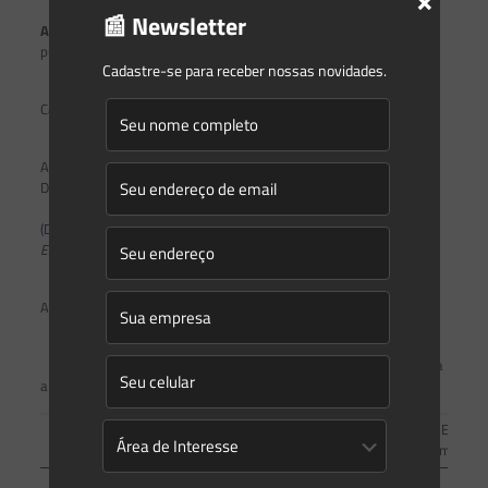
📰 Newsletter
Art. 14.
Esta Instrução normativa entra em vigor na data de sua
publicação.
Cadastre-se para receber nossas novidades.
Cariacica, 11 de novembro de 2022.
Alaimar Ribeiro Rodrigues Fiuza
Diretor Presidente – IEMA
(DOE – ES de 16.11.2022)
Este texto não substitui o publicado no DOE – ES de 16.11.2022.
Anexo I
Critérios, Estudos Ambientais e Tipo de Licenciamento para
a atividade de Usina de geração de energia solar fotovoltaica.
Potência
Estudo
Atividade
Área útil
Restrição
Instalada
Ambienta
Usina de