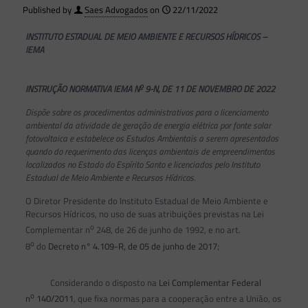
Published by
Saes Advogados
on
22/11/2022
INSTITUTO ESTADUAL DE MEIO AMBIENTE E RECURSOS HÍDRICOS –
IEMA
o
INSTRUÇÃO NORMATIVA IEMA N
9-N, DE 11 DE NOVEMBRO DE 2022
Dispõe sobre os procedimentos administrativos para o licenciamento
ambiental da atividade de geração de energia elétrica por fonte solar
fotovoltaica e estabelece os Estudos Ambientais a serem apresentados
quando do requerimento das licenças ambientais de empreendimentos
localizados no Estado do Espírito Santo e licenciados pelo Instituto
Estadual de Meio Ambiente e Recursos Hídricos.
O Diretor Presidente do Instituto Estadual de Meio Ambiente e
Recursos Hídricos, no uso de suas atribuições previstas na Lei
o
Complementar n
248, de 26 de junho de 1992, e no art.
o
8
do
Decreto n° 4.109-R, de 05 de junho de 2017
;
Considerando o disposto na
Lei Complementar Federal
o
n
140/2011
, que fixa normas para a cooperação entre a União, os