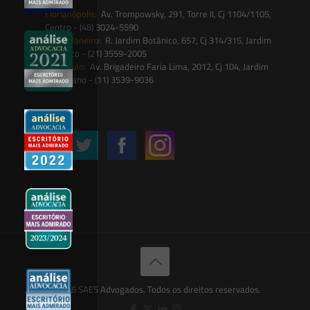
Florianópolis:
Av. Trompowsky, 291, Torre II, Cj 1104/1105,
Centro - (48) 3024-5590
Rio de Janeiro:
R. Jardim Botânico, 657, Cj 314/315, Jardim
Botânico - (21) 3559-2005
São Paulo:
Av. Brigadeiro Faria Lima, 2012, Cj 104, Jardim
Paulistano - (11) 3539-9036
Siga-nos
© 2026 SAES Advogados. Todos os direitos reservados.