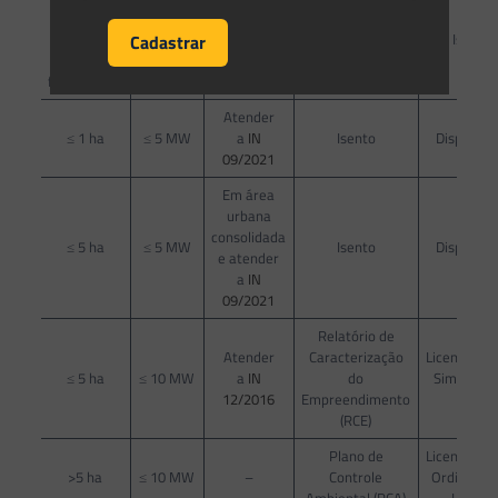
geração de
Sem
Sem
Telhados ou
energia
Isento
limitação
limitação
fachadas
solar
fotovoltaica
Atender
≤ 1 ha
≤ 5 MW
a
IN
Isento
Dispensa
09/2021
Em área
urbana
consolidada
≤ 5 ha
≤ 5 MW
Isento
Dispensa
e atender
a
IN
09/2021
Relatório de
Atender
Caracterização
Licenciame
≤ 5 ha
≤ 10 MW
a
IN
do
Simplifica
12/2016
Empreendimento
(LAC)
(RCE)
Plano de
Licenciame
>5 ha
≤ 10 MW
–
Controle
Ordinário 
Ambiental (PCA)
LI e LO