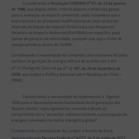
o
Considerando a
Resolução CONAMA n
01, de 23 de janeiro
de 1986
, que dispõe sobre critérios básicos e diretrizes gerais
para a avaliação de impacto ambiental, onde estabelece que o
licenciamento de atividades modificadoras do meio ambiente
depende do Estudo de Impacto Ambiental e seu Respectivo
Relatório de Impacto Ambiental (EIA/RIMA) em específico para
Usinas de geração de eletricidade, qualquer que seja a fonte de
energia primária, acima de 10 MW;
Considerando a necessidade de consolidar uma economia de baixo
carbono na geração de energia elétrica de acordo com o Art.
o
o
n
11, Parágrafo Único da
Lei n
12.187, de 29 de dezembro de
2009
, que institui a Política Nacional sobre Mudança do Clima –
PNMC;
Considerando a necessidade de implementar a “Agenda
2030 para o Desenvolvimento Sustentável da Organização das
Nações Unidas”, cujos signatários, incluindo o Brasil, se
comprometeram a “aumentar substancialmente a participação de
energias renováveis na matriz energética global”;
Considerando a necessidade de cumprir o Acordo de Paris,
o
promulgado pelo
Decreto Federal n
9.073, de 5 de junho de 2017
,