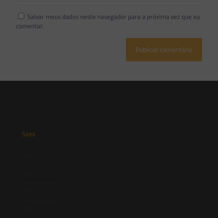
Salvar meus dados neste navegador para a próxima vez que eu
comentar.
Saes
Início
Quem Somos
Atuação
Equipe