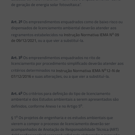
de geração de energia solar fotovoltaica”.
o
Art. 2
Os empreendimentos enquadrados como de baixo risco ou
dispensados de licenciamento ambiental deverão atender aos
o
regramentos estabelecidos na
Instrução Normativa IEMA N
09
de 09/12/2021,
ou a que vier a substituí-la.
o
Art. 3
Os empreendimentos enquadrados no rito de
licenciamento por procedimento simplificado deverão atender aos
o
critérios determinados na
Instrução Normativa IEMA N
12-N de
07/12/2016
e suas alterações, ou a que vier a substituí-la.
o
Art. 4
Os critérios para definição do tipo de licenciamento
ambiental e dos Estudos ambientais a serem apresentados são
o
definidos, conforme Anexo I e no Artigo 5
.
o
§ 1
Os projetos de engenharia e os estudos ambientais que
vierem a compor o processo de licenciamento deverão ser
acompanhados de Anotação de Responsabilidade Técnica (ART)
do(s) profissional(ais) responsável(is) pela elaboração e execução