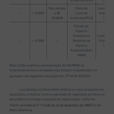
Não atende
Plano de
Licenciame
–
≤ 10 MW
a
IN
Controle
Ordinário 
12/2016
Ambiental (PCA)
LI e LO
Estudo de
Impacto
Ambiental e
Licenciame
–
> 10 MW
–
Relatório de
Ordinário 
Impacto
LI e LO
Ambiental (EIA/
RIMA)
Nota: Estão sujeitos a apresentação de EIA/RIMA os
empreendimentos e atividades que estejam enquadrados em
o
quaisquer das seguintes situações Art. 5
da IN 09/2022:
• Localizados no bioma Mata Atlântica e seus ecossistemas
associados, e implicar corte e supressão de vegetação primária ou
secundária em estágio avançado de regeneração, conforme
o
dispõe
Lei Federal n
11.428, de 22 de dezembro de 2006
(Lei da
Mata Atlântica);