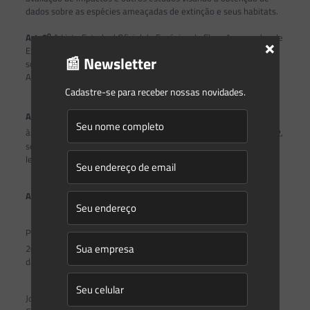
dados sobre as espécies ameaçadas de extinção e seus habitats.
o
Art. 8
A Lista Estadual Oficial de Espécies da Flora Ameaçadas de
×
Extinção deverá ser revisada em prazo máximo de 10 (dez) anos,
📰 Newsletter
sob a coordenação técnica do Instituto Estadual de Meio
Ambiente e Recursos Hídricos (Iema).
Cadastre-se para receber nossas novidades.
o
Art. 9
A não observância deste Decreto constitui infração sujeita
o
às penalidades previstas na
Lei n
7.058, de 18 de janeiro de 2002
,
sem prejuízo dos dispositivos previstos no Código Penal e demais
leis vigentes, com as penalidades nelas consideradas.
Art. 10.
Este Decreto entra em vigor na data de sua publicação.
Palácio Anchieta, em Vitória, aos 25 dias do mês de novembro de
o
o
o
2022, 201
da Independência, 134
da República e 488
do Início
da Colonização do Solo Espírito-santense.
José Renato Casagrande