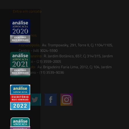
Entre em contato
contato@saesadvogados.com.br
Onde estamos
Florianópolis:
Av. Trompowsky, 291, Torre II, Cj 1104/1105,
Centro - (48) 3024-5590
Rio de Janeiro:
R. Jardim Botânico, 657, Cj 314/315, Jardim
Botânico - (21) 3559-2005
São Paulo:
Av. Brigadeiro Faria Lima, 2012, Cj 104, Jardim
Paulistano - (11) 3539-9036
Siga-nos