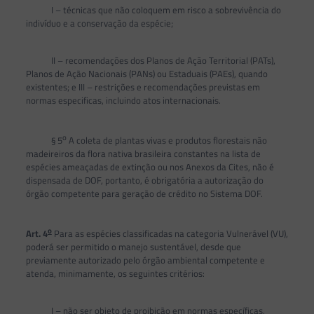
I – técnicas que não coloquem em risco a sobrevivência do
indivíduo e a conservação da espécie;
II – recomendações dos Planos de Ação Territorial (PATs),
Planos de Ação Nacionais (PANs) ou Estaduais (PAEs), quando
existentes; e III – restrições e recomendações previstas em
normas especificas, incluindo atos internacionais.
o
§ 5
A coleta de plantas vivas e produtos florestais não
madeireiros da flora nativa brasileira constantes na lista de
espécies ameaçadas de extinção ou nos Anexos da Cites, não é
dispensada de DOF, portanto, é obrigatória a autorização do
órgão competente para geração de crédito no Sistema DOF.
o
Art. 4
Para as espécies classificadas na categoria Vulnerável (VU),
poderá ser permitido o manejo sustentável, desde que
previamente autorizado pelo órgão ambiental competente e
atenda, minimamente, os seguintes critérios:
I – não ser objeto de proibição em normas específicas,