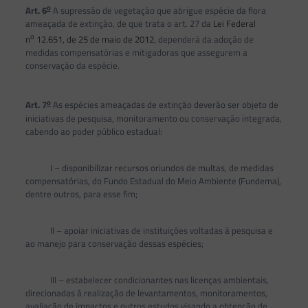
o
Art. 6
A supressão de vegetação que abrigue espécie da flora
ameaçada de extinção, de que trata o art. 27 da
Lei Federal
o
n
12.651, de 25 de maio de 2012
, dependerá da adoção de
medidas compensatórias e mitigadoras que assegurem a
conservação da espécie.
o
Art. 7
As espécies ameaçadas de extinção deverão ser objeto de
iniciativas de pesquisa, monitoramento ou conservação integrada,
cabendo ao poder público estadual:
I – disponibilizar recursos oriundos de multas, de medidas
compensatórias, do Fundo Estadual do Meio Ambiente (Fundema),
dentre outros, para esse fim;
II – apoiar iniciativas de instituições voltadas à pesquisa e
ao manejo para conservação dessas espécies;
III – estabelecer condicionantes nas licenças ambientais,
direcionadas à realização de levantamentos, monitoramentos,
avaliação de impactos e outros estudos visando a obtenção de