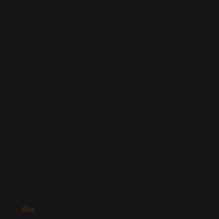
Início
Quem Somos
Atuação
Equipe
Newsletter
Publicações
Artigos
Novidades Legislativas
Informativos
Contato
Blog