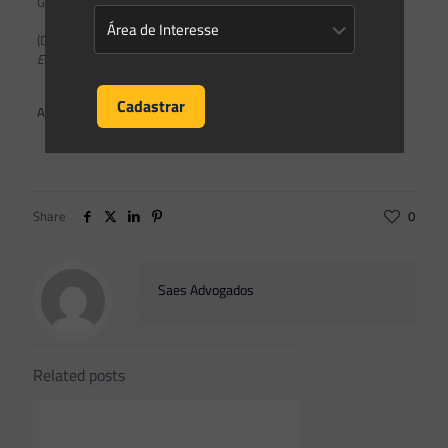
Governador do Estado
(DOE – ES de 28.11.2022)
Este texto não substitui o publicado no DOE – ES de 28.11.2022.
ANEXOS
Facebook Comments
Share
0
Saes Advogados
Related posts