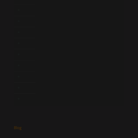
Quem Somos
Atuação
Equipe
Newsletter
Publicações
Artigos
Novidades Legislativas
Informativos
Contato
Blog