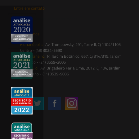
Entre em contato
contato@saesadvogados.com.br
Onde estamos
Florianópolis:
Av. Trompowsky, 291, Torre II, Cj 1104/1105,
Centro - (48) 3024-5590
Rio de Janeiro:
R. Jardim Botânico, 657, Cj 314/315, Jardim
Botânico - (21) 3559-2005
São Paulo:
Av. Brigadeiro Faria Lima, 2012, Cj 104, Jardim
Paulistano - (11) 3539-9036
Siga-nos