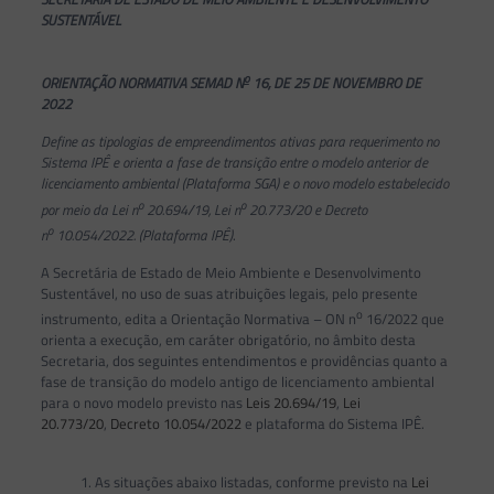
SUSTENTÁVEL
o
ORIENTAÇÃO NORMATIVA SEMAD N
16, DE 25 DE NOVEMBRO DE
2022
Define as tipologias de empreendimentos ativas para requerimento no
Sistema IPÊ e orienta a fase de transição entre o modelo anterior de
licenciamento ambiental (Plataforma SGA) e o novo modelo estabelecido
o
o
por meio da Lei n
20.694/19, Lei n
20.773/20 e Decreto
o
n
10.054/2022. (Plataforma IPÊ)
.
A Secretária de Estado de Meio Ambiente e Desenvolvimento
Sustentável, no uso de suas atribuições legais, pelo presente
o
instrumento, edita a Orientação Normativa – ON n
16/2022 que
orienta a execução, em caráter obrigatório, no âmbito desta
Secretaria, dos seguintes entendimentos e providências quanto a
fase de transição do modelo antigo de licenciamento ambiental
para o novo modelo previsto nas
Leis 20.694/19
,
Lei
20.773/20
,
Decreto 10.054/2022
e plataforma do Sistema IPÊ.
1. As situações abaixo listadas, conforme previsto na
Lei