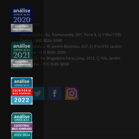
contato@saesadvogados.com.br
Onde estamos
Florianópolis:
Av. Trompowsky, 291, Torre II, Cj 1104/1105,
Centro - (48) 3024-5590
Rio de Janeiro:
R. Jardim Botânico, 657, Cj 314/315, Jardim
Botânico - (21) 3559-2005
São Paulo:
Av. Brigadeiro Faria Lima, 2012, Cj 104, Jardim
Paulistano - (11) 3539-9036
Siga-nos