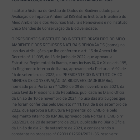
Institui o Sistema de Gestão de Dados de Biodiversidade para
Avaliação de Impacto Ambiental (SISBia) no Instituto Brasileiro do
Meio Ambiente e dos Recursos Naturais Renováveis e no Instituto
Chico Mendes de Conservação da Biodiversidade.
O PRESIDENTE SUBSTITUTO DO INSTITUTO BRASILEIRO DO MEIO
AMBIENTE E DOS RECURSOS NATURAIS RENOVÁVEIS (Ibama), no
uso das atribuições que lhe conferem o art. 15 do Anexo I do
Decreto nº 11.095, de 13 de junho de 2022, que aprovou a
Estrutura Regimental do Ibama, e nos incisos IX, X e XI do art. 195,
do Regimento Interno do Ibama, aprovado pela Portaria nº 92, de
14 de setembro de 2022, e o PRESIDENTE DO INSTITUTO CHICO
MENDES DE CONSERVAÇÃO DA BIODIVERSIDADE (ICMBio),
nomeado pela Portaria nº 1.280, de 09 de novembro de 2021, da
Casa Civil da Presidência da República, publicada no Diário Oficial
da União de 10 de novembro de 2021, no uso das atribuições que
lhe foram conferidas pelo Decreto nº 11.193, de 8 de setembro de
2022, que aprovou a Estrutura Regimental do ICMBio, e pelo
Regimento Interno do ICMBio, aprovado pela Portaria ICMBio nº
582/2021, de 20 de setembro de 2021, publicada no Diário Oficial
da União do dia 21 de setembro de 2021, e considerando o
constante no processo nº 02001.012661/2021-36, resolvem: