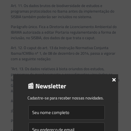
Art. 11. Os dados brutos de biodiversidade de estudos e
programas protocolados no Ibama antes da implementação do
SISBIA também poderão ser incluídos no sistema.
Parágrafo único. Fica a Diretoria de Licenciamento Ambiental do
IBAMA autorizada a editar Portaria regulamentando a forma de
inclusão, no SISBIA, dos dados de que trata o caput.
Art. 12. O caput do art. 13 da Instrução Normativa Conjunta
Ibama/ICMBio nº 1, de 08 de dezembro de 2014, passa a vigorar
com a seguinte redação:
“Art. 13. Os dados relativos à biota oriundos dos estudos,
programas de monitoramento e procedimentos vinculados ao
×
licenciamento ambiental federal serão depositados no Sistema de
📰 Newsletter
Gestão de Dados de Biodiversidade para Avaliação de Impacto
Ambiental (Sisbia)”.
Cadastre-se para receber nossas novidades.
Art. 13. Esta Portaria entra em vigor em 01 de dezembro de 2022.
JÔNATAS SOUZA DA TRINDADE
Presidente do Ibama Substituto
MARCOS DE CASTRO SIMANOVIC