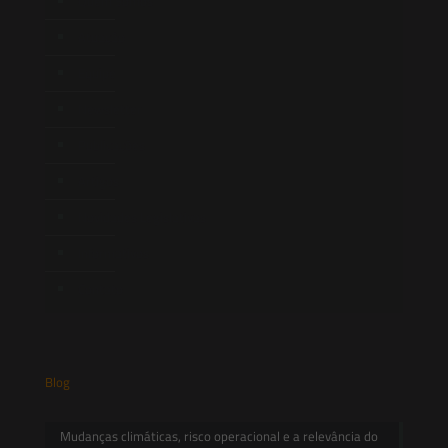
Quem Somos
Atuação
Equipe
Newsletter
Publicações
Artigos
Novidades Legislativas
Informativos
Contato
Blog
Mudanças climáticas, risco operacional e a relevância do