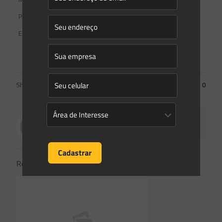
Presidente do ICMBio
Este conteúdo não substitui o publicado na versão certificada.
Facebook Comments
Share
0
Saes Advogados
Related posts