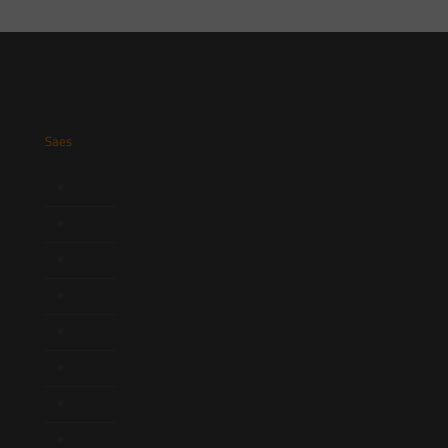
Saes
Início
Quem Somos
Atuação
Equipe
Newsletter
Publicações
Artigos
Novidades Legislativas