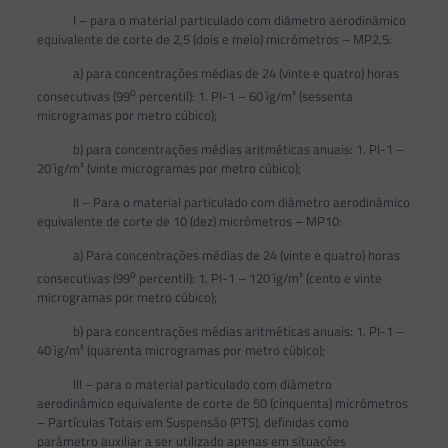
I – para o material particulado com diâmetro aerodinâmico
equivalente de corte de 2,5 (dois e meio) micrômetros – MP2,5:
a) para concentrações médias de 24 (vinte e quatro) horas
o
consecutivas (99
percentil): 1. PI-1 – 60 ìg/m³ (sessenta
microgramas por metro cúbico);
b) para concentrações médias aritméticas anuais: 1. PI-1 –
20 ìg/m³ (vinte microgramas por metro cúbico);
II – Para o material particulado com diâmetro aerodinâmico
equivalente de corte de 10 (dez) micrômetros – MP10:
a) Para concentrações médias de 24 (vinte e quatro) horas
o
consecutivas (99
percentil): 1. PI-1 – 120 ìg/m³ (cento e vinte
microgramas por metro cúbico);
b) para concentrações médias aritméticas anuais: 1. PI-1 –
40 ìg/m³ (quarenta microgramas por metro cúbico);
III – para o material particulado com diâmetro
aerodinâmico equivalente de corte de 50 (cinquenta) micrômetros
– Partículas Totais em Suspensão (PTS), definidas como
parâmetro auxiliar a ser utilizado apenas em situações