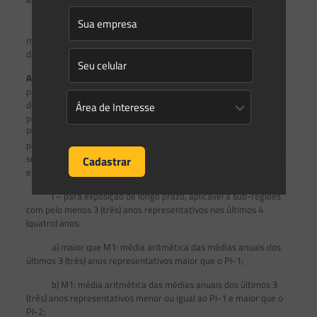
o
§ 6
O INEA deverá planejar a expansão de sua rede de
monitoramento de qualidade do ar visando à melhoria contínua
das informações para classificação das sub-regiões.
Art. 7
º O CONEMA estabelecerá, conforme a vigência de cada
padrão de qualidade do ar, por sub-região, um Plano de Controle
de Emissões Atmosféricas, a ser proposto pelo INEA, composto
por um Plano de Controle de Emissão em Fontes Estacionárias –
PCEFE e por um Plano de Controle de Poluição Veicular – PCPV,
para as fontes de poluição que se encontrem em operação em
sub-regiões classificadas nas categorias – Maior que M1, M1, M2
e M3, conforme as definições e os critérios a seguir:
I – para exposição de longo prazo, aplicável a sub-regiões
com pelo menos 3 (três) anos representativos nos últimos 4
(quatro) anos:
a) maior que M1: média aritmética das médias anuais dos
últimos 3 (três) anos representativos maior que o PI-1;
b) M1: média aritmética das médias anuais dos últimos 3
(três) anos representativos menor ou igual ao PI-1 e maior que o
PI-2;