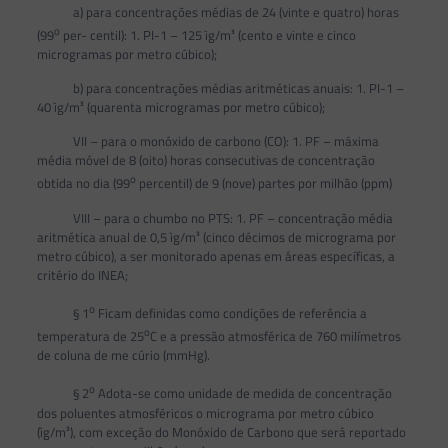
a) para concentrações médias de 24 (vinte e quatro) horas
o
(99
per- centil): 1. PI-1 – 125 ìg/m³ (cento e vinte e cinco
microgramas por metro cúbico);
b) para concentrações médias aritméticas anuais: 1. PI-1 –
40 ìg/m³ (quarenta microgramas por metro cúbico);
VII – para o monóxido de carbono (CO): 1. PF – máxima
média móvel de 8 (oito) horas consecutivas de concentração
o
obtida no dia (99
percentil) de 9 (nove) partes por milhão (ppm)
VIII – para o chumbo no PTS: 1. PF – concentração média
aritmética anual de 0,5 ìg/m³ (cinco décimos de micrograma por
metro cúbico), a ser monitorado apenas em áreas específicas, a
critério do INEA;
o
§ 1
Ficam definidas como condições de referência a
o
temperatura de 25
C e a pressão atmosférica de 760 milímetros
de coluna de me cúrio (mmHg).
o
§ 2
Adota-se como unidade de medida de concentração
dos poluentes atmosféricos o micrograma por metro cúbico
(ìg/m³), com exceção do Monóxido de Carbono que será reportado