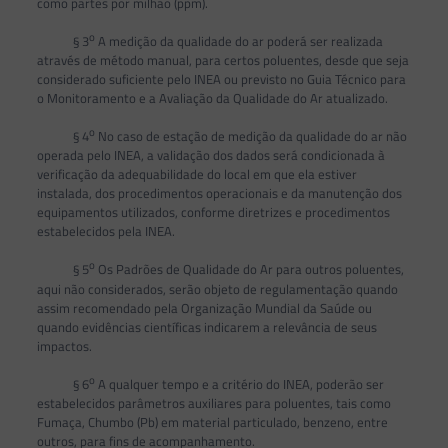
como partes por milhão (ppm).
o
§ 3
A medição da qualidade do ar poderá ser realizada
através de método manual, para certos poluentes, desde que seja
considerado suficiente pelo INEA ou previsto no Guia Técnico para
o Monitoramento e a Avaliação da Qualidade do Ar atualizado.
o
§ 4
No caso de estação de medição da qualidade do ar não
operada pelo INEA, a validação dos dados será condicionada à
verificação da adequabilidade do local em que ela estiver
instalada, dos procedimentos operacionais e da manutenção dos
equipamentos utilizados, conforme diretrizes e procedimentos
estabelecidos pela INEA.
o
§ 5
Os Padrões de Qualidade do Ar para outros poluentes,
aqui não considerados, serão objeto de regulamentação quando
assim recomendado pela Organização Mundial da Saúde ou
quando evidências científicas indicarem a relevância de seus
impactos.
o
§ 6
A qualquer tempo e a critério do INEA, poderão ser
estabelecidos parâmetros auxiliares para poluentes, tais como
Fumaça, Chumbo (Pb) em material particulado, benzeno, entre
outros, para fins de acompanhamento.