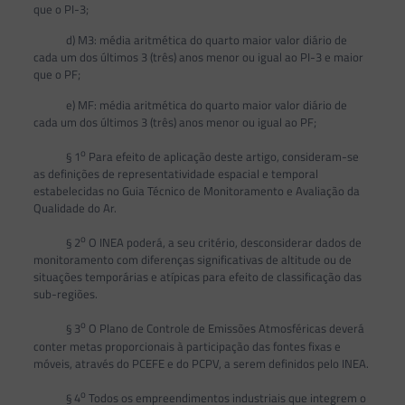
que o PI-3;
d) M3: média aritmética do quarto maior valor diário de
cada um dos últimos 3 (três) anos menor ou igual ao PI-3 e maior
que o PF;
e) MF: média aritmética do quarto maior valor diário de
cada um dos últimos 3 (três) anos menor ou igual ao PF;
o
§ 1
Para efeito de aplicação deste artigo, consideram-se
as definições de representatividade espacial e temporal
estabelecidas no Guia Técnico de Monitoramento e Avaliação da
Qualidade do Ar.
o
§ 2
O INEA poderá, a seu critério, desconsiderar dados de
monitoramento com diferenças significativas de altitude ou de
situações temporárias e atípicas para efeito de classificação das
sub-regiões.
o
§ 3
O Plano de Controle de Emissões Atmosféricas deverá
conter metas proporcionais à participação das fontes fixas e
móveis, através do PCEFE e do PCPV, a serem definidos pelo INEA.
o
§ 4
Todos os empreendimentos industriais que integrem o