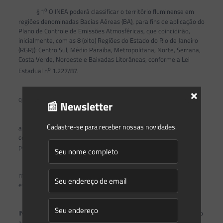
o
§ 1
O INEA poderá classificar o território fluminense em
regiões denominadas Bacias Aéreas (BA), para fins de aplicação do
Plano de Controle de Emissões Atmosféricas, que coincidirão,
inicialmente, com as 8 (oito) Regiões do Estado do Rio de Janeiro
(RGRJ): Centro Sul, Médio Paraíba, Metropolitana, Norte, Serrana,
Costa Verde, Noroeste e Baixadas Litorâneas, conforme a Lei
o
Estadual n
1.227/87.
×
o
§ 2
A BA constitui a unidade básica de gerenciamento da
qualidade do ar no estado do Rio de Janeiro.
📰 Newsletter
o
§ 3
Na execução de programas de controle de poluição do
Cadastre-se para receber nossas novidades.
ar, as BA poderão ser divididas ou agrupadas em sub-regiões,
constituídas de um ou mais municípios, ou ainda, por parte deles,
podendo abranger municípios de diferentes RGRJ.
o
§ 4
Os níveis de poluição observados nas estações de
monitora- mento de qualidade do ar serão determinantes para o
estabelecimento de sub-regiões.
o
§ 5
A delimitação da BA pode ser modificada, a critério do
INEA, por meio da aplicação de modelos regionais de qualidade do
ar, a serem validados pelo monitoramento da qualidade do ar.