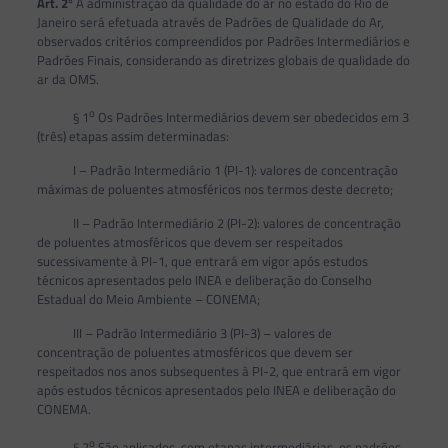
Art. 2
º A administração da qualidade do ar no estado do Rio de
Janeiro será efetuada através de Padrões de Qualidade do Ar,
observados critérios compreendidos por Padrões Intermediários e
Padrões Finais, considerando as diretrizes globais de qualidade do
ar da OMS.
o
§ 1
Os Padrões Intermediários devem ser obedecidos em 3
(três) etapas assim determinadas:
I – Padrão Intermediário 1 (PI-1): valores de concentração
máximas de poluentes atmosféricos nos termos deste decreto;
II – Padrão Intermediário 2 (PI-2): valores de concentração
de poluentes atmosféricos que devem ser respeitados
sucessivamente à PI-1, que entrará em vigor após estudos
técnicos apresentados pelo INEA e deliberação do Conselho
Estadual do Meio Ambiente – CONEMA;
III – Padrão Intermediário 3 (PI-3) – valores de
concentração de poluentes atmosféricos que devem ser
respeitados nos anos subsequentes à PI-2, que entrará em vigor
após estudos técnicos apresentados pelo INEA e deliberação do
CONEMA.
o
§ 2
São aplicados, sem etapas intermediárias, os padrões