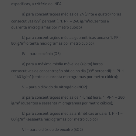
específicas, a critério do INEA:
a) para concentrações médias de 24 (vinte e quatro) horas
o
consecutivas (99
percentil): 1. PF – 240 ìg/m³(duzentos e
quarenta microgramas por metro cúbico);
b) para concentrações médias geométricas anuais: 1. PF –
80 ìg/m³(oitenta microgramas por metro cúbico);
IV – para o ozônio (O3):
a) para a máxima média móvel de 8 (oito) horas
o
consecutivas de concentração obtida no dia (99
percentil): 1. PI-1
– 140 ìg/m³ (cento e quarenta microgramas por metro cúbico);
V – para o dióxido de nitrogênio (NO2):
a) para concentrações médias de 1 (uma) hora: 1. PI-1 – 260
ìg/m³ (duzentos e sessenta microgramas por metro cúbico);
b) para concentrações médias aritméticas anuais: 1. PI-1 –
60 ìg/m³ (sessenta microgramas por metro cúbico);
VI – para o dióxido de enxofre (SO2):