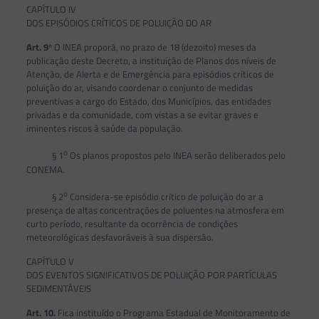
CAPÍTULO IV
DOS EPISÓDIOS CRÍTICOS DE POLUIÇÃO DO AR
Art. 9
º O INEA proporá, no prazo de 18 (dezoito) meses da
publicação deste Decreto, a instituição de Planos dos níveis de
Atenção, de Alerta e de Emergência para episódios críticos de
poluição do ar, visando coordenar o conjunto de medidas
preventivas a cargo do Estado, dos Municípios, das entidades
privadas e da comunidade, com vistas a se evitar graves e
iminentes riscos à saúde da população.
o
§ 1
Os planos propostos pelo INEA serão deliberados pelo
CONEMA.
o
§ 2
Considera-se episódio crítico de poluição do ar a
presença de altas concentrações de poluentes na atmosfera em
curto período, resultante da ocorrência de condições
meteorológicas desfavoráveis à sua dispersão.
CAPÍTULO V
DOS EVENTOS SIGNIFICATIVOS DE POLUIÇÃO POR PARTÍCULAS
SEDIMENTÁVEIS
Art. 10.
Fica instituído o Programa Estadual de Monitoramento de