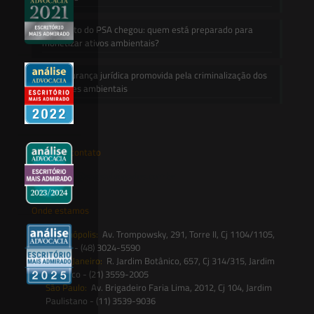
O Decreto do PSA chegou: quem está preparado para
monetizar ativos ambientais?
A insegurança jurídica promovida pela criminalização dos
desastres ambientais
Entre em contato
contato@saesadvogados.com.br
Onde estamos
Florianópolis:
Av. Trompowsky, 291, Torre II, Cj 1104/1105,
Centro - (48) 3024-5590
Rio de Janeiro:
R. Jardim Botânico, 657, Cj 314/315, Jardim
Botânico - (21) 3559-2005
São Paulo:
Av. Brigadeiro Faria Lima, 2012, Cj 104, Jardim
Paulistano - (11) 3539-9036