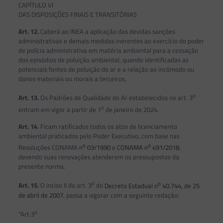
CAPÍTULO VI
DAS DISPOSIÇÕES FINAIS E TRANSITÓRIAS
Art. 12.
Caberá ao INEA a aplicação das devidas sanções
administrativas e demais medidas inerentes ao exercício do poder
de polícia administrativa em matéria ambiental para a cessação
dos episódios de poluição ambiental, quando identificadas as
potenciais fontes de poluição do ar e a relação ao incômodo ou
danos materiais ou morais a terceiros.
o
Art. 13.
Os Padrões de Qualidade do Ar estabelecidos no art. 3
o
entram em vigor a partir de 1
de janeiro de 2024.
Art. 14
. Ficam ratificados todos os atos de licenciamento
ambiental praticados pelo Poder Executivo, com base nas
o
o
Resoluções CONAMA
n
03/1990
e
CONAMA n
491/2018
,
devendo suas renovações atenderem os pressupostos da
presente norma.
o
o
Art. 15.
O inciso II do art. 3
do
Decreto Estadual n
40.744, de 25
de abril de 2007
, passa a vigorar com a seguinte redação:
o
“Art.3