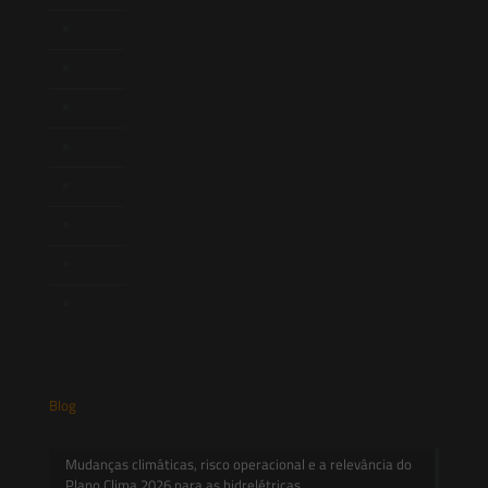
Atuação
Equipe
Newsletter
Publicações
Artigos
Novidades Legislativas
Informativos
Contato
Blog
Mudanças climáticas, risco operacional e a relevância do
Plano Clima 2026 para as hidrelétricas