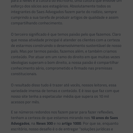
para a News é a cultura do escritório, uma cultura que envolve um
esforço dos sócios aos estagiários. Absolutamente todos os
integrantes do Saes Advogados fazem parte do rodízio, sempre
cumprindo a sua tarefa de produzir artigos de qualidade e assim
compartilhando conhecimento.
O terceiro significado é que temos paixão pelo que fazemos. Claro
que nossa atividade principal é atender os clientes com a certeza
de estarmos construindo o desenvolvimento sustentável de nosso
país. Mas por termos paixão, fazemos além, e também criamos
conteúdo. Por atuar em um ramo do direito em que muitas vezes
ideologias superam o bom direito, a nossa paixão é compartilhar
conhecimento sério, comprometido e firmado nas premissas
constitucionais.
O resultado disso tudo é trazer até vocês, nossos leitores, essa
variedade imensa de temas e conteúdo. E é isso que faz com que
nosso site tenha a espetacular média que supera os 10 mil
acessos por mês.
E se números redondos nos fazem parar para fazer reflexões,
tenham a certeza de que estamos mirando nos
10 anos do Saes
Advogados
, na
News 300
e no
artigo 1000
. Por que se, enquanto
escritório, nosso desafio é o de entregar “soluções jurídicas e