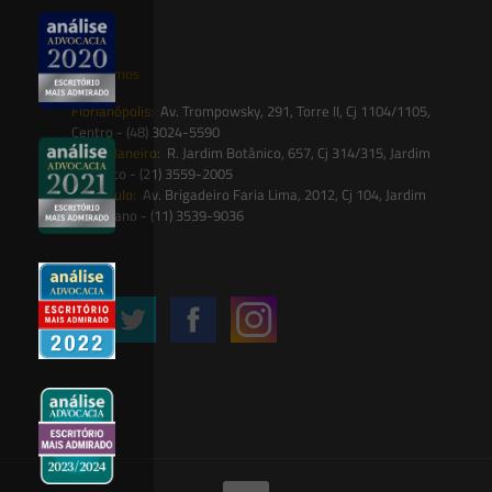
contato@saesadvogados.com.br
Onde estamos
Florianópolis:
Av. Trompowsky, 291, Torre II, Cj 1104/1105,
Centro - (48) 3024-5590
Rio de Janeiro:
R. Jardim Botânico, 657, Cj 314/315, Jardim
Botânico - (21) 3559-2005
São Paulo:
Av. Brigadeiro Faria Lima, 2012, Cj 104, Jardim
Paulistano - (11) 3539-9036
Siga-nos