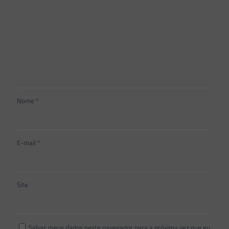
Nome
*
E-mail
*
Site
Salvar meus dados neste navegador para a próxima vez que eu