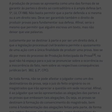
A produção de provas se apresenta como uma das formas de se
garantir às partes o direito ao contraditório e à ampla defesa (art.
5º, LV, CF/88). Não basta permitir que a parte defenda a si mesma
ou a um direito seu. Deve ser garantido também o direito de
produzir provas para fundamentar sua defesa. Afinal, seria o
mesmo que permitir que alguém escreva um texto, mas não
deixar que use palavras.
Justamente por se destinar à parte e por ser um direito dela, é
que a legislação processual civil brasileira permite o ajuizamento
de uma ação com a única finalidade de produzir uma prova. Isso se
[3]
dá por meio do processo de Produção Antecipada da Prova
, na
qual não há espaço para o juiz se pronunciar sobre a ocorrência ou
a inocorrência do fato, nem sobre as respectivas consequências
jurídicas (art. 382, § 2º, CPC).
De toda forma, não se pode afastar o julgador como um dos
destinatários da prova, seja o juiz do feito originário ou os
magistrados que irão apreciar a questão em sede recursal. Afinal,
é ao julgador que serão apresentadas as alegações das partes e
as provas que embasam tais alegações. Ou seja, as provas se
destinam à formação do convencimento do magistrado, bem
como à fundamentação das alegações feitas pela parte, de forma
que ambos figuram, simultaneamente, como destinatários da