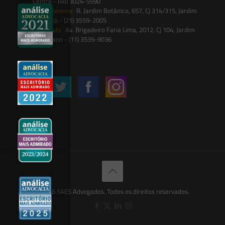
Centro - (48) 3024-5590
Rio de Janeiro:
R. Jardim Botânico, 657, Cj 314/315, Jardim
Botânico - (21) 3559-2005
São Paulo:
Av. Brigadeiro Faria Lima, 2012, Cj 104, Jardim
Paulistano - (11) 3539-9036
Siga-nos
© 2026 SAES Advogados. Todos os direitos reservados.