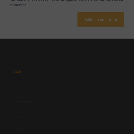
comentar.
Saes
Início
Quem Somos
Atuação
Equipe
Newsletter