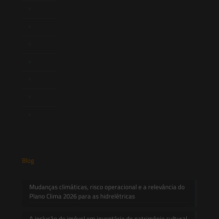
Equipe
Newsletter
Publicações
Artigos
Novidades Legislativas
Informativos
Contato
Blog
Mudanças climáticas, risco operacional e a relevância do
Plano Clima 2026 para as hidrelétricas
A inclusão de imóvel em inventário de patrimônio cultural