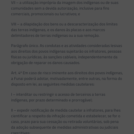
VII – a utilização imprópria da imagem dos indígenas ou de suas
comunidades sem a devida autorização, inclusive para fins
comerciais, promocionais ou lucrativos; e
VIII – a dilapidação dos bens ou a descaracterização dos limites
das terras indígenas, e os danos às placas e aos marcos
delimitadores de terras indígenas ou a sua remoção.
Parágrafo único. As condutas e as atividades consideradas lesivas
aos direitos dos povos indígenas sujeitarão os infratores, pessoas
físicas ou jurídicas, às sanções cabíveis, independentemente da
obrigação de reparar os danos causados.
Art. 4º Em caso de risco iminente aos direitos dos povos indígenas,
a Funai poderá adotar, motivadamente, entre outras, na forma do
disposto em lei, as seguintes medidas cautelares:
I – interditar ou restringir o acesso de terceiros a terras
indígenas, por prazo determinado e prorrogável;
II – expedir notificação de medida cautelar a infratores, para lhes
cientificar a respeito da infração cometida e estabelecer, se for o
caso, prazo para sua cessação ou retirada voluntárias, sob pena
da adoção subsequente de medidas administrativas ou judiciais
coercitivas;