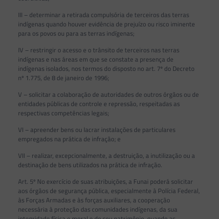
III – determinar a retirada compulsória de terceiros das terras
indígenas quando houver evidência de prejuízo ou risco iminente
para os povos ou para as terras indígenas;
IV – restringir o acesso e o trânsito de terceiros nas terras
indígenas e nas áreas em que se constate a presença de
indígenas isolados, nos termos do disposto no art. 7º do Decreto
nº 1.775, de 8 de janeiro de 1996;
V – solicitar a colaboração de autoridades de outros órgãos ou de
entidades públicas de controle e repressão, respeitadas as
respectivas competências legais;
VI – apreender bens ou lacrar instalações de particulares
empregados na prática de infração; e
VII – realizar, excepcionalmente, a destruição, a inutilização ou a
destinação de bens utilizados na prática de infração.
Art. 5º No exercício de suas atribuições, a Funai poderá solicitar
aos órgãos de segurança pública, especialmente à Polícia Federal,
às Forças Armadas e às forças auxiliares, a cooperação
necessária à proteção das comunidades indígenas, da sua
integridade física e moral e do seu patrimônio, quando as