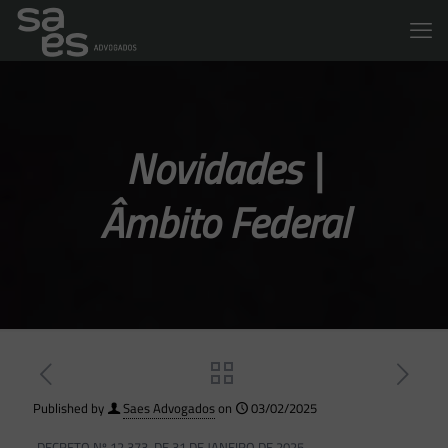
Novidades |
Âmbito Federal
Published by
Saes Advogados
on
03/02/2025
DECRETO Nº 12.373, DE 31 DE JANEIRO DE 2025