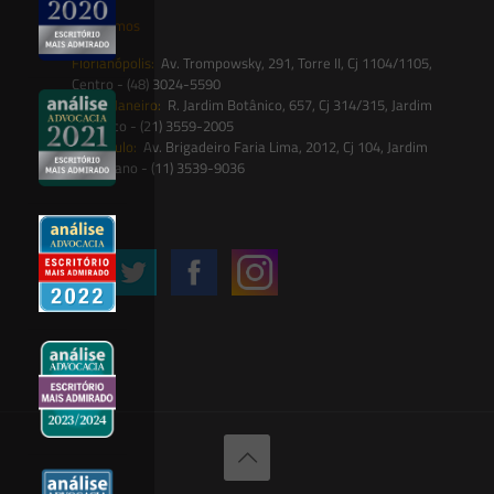
Onde estamos
Florianópolis:
Av. Trompowsky, 291, Torre II, Cj 1104/1105,
Centro - (48) 3024-5590
Rio de Janeiro:
R. Jardim Botânico, 657, Cj 314/315, Jardim
Botânico - (21) 3559-2005
São Paulo:
Av. Brigadeiro Faria Lima, 2012, Cj 104, Jardim
Paulistano - (11) 3539-9036
Siga-nos