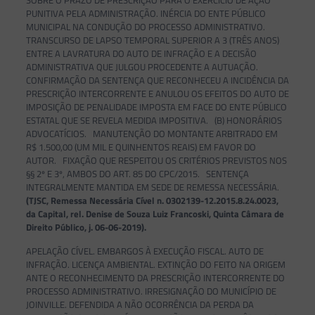
SOBRE O PRAZO DE PRESCRIÇÃO PARA O EXERCÍCIO DE AÇÃO
PUNITIVA PELA ADMINISTRAÇÃO. INÉRCIA DO ENTE PÚBLICO
MUNICIPAL NA CONDUÇÃO DO PROCESSO ADMINISTRATIVO.
TRANSCURSO DE LAPSO TEMPORAL SUPERIOR A 3 (TRÊS ANOS)
ENTRE A LAVRATURA DO AUTO DE INFRAÇÃO E A DECISÃO
ADMINISTRATIVA QUE JULGOU PROCEDENTE A AUTUAÇÃO.
CONFIRMAÇÃO DA SENTENÇA QUE RECONHECEU A INCIDÊNCIA DA
PRESCRIÇÃO INTERCORRENTE E ANULOU OS EFEITOS DO AUTO DE
IMPOSIÇÃO DE PENALIDADE IMPOSTA EM FACE DO ENTE PÚBLICO
ESTATAL QUE SE REVELA MEDIDA IMPOSITIVA. (B) HONORÁRIOS
ADVOCATÍCIOS. MANUTENÇÃO DO MONTANTE ARBITRADO EM
R$ 1.500,00 (UM MIL E QUINHENTOS REAIS) EM FAVOR DO
AUTOR. FIXAÇÃO QUE RESPEITOU OS CRITÉRIOS PREVISTOS NOS
§§ 2º E 3º, AMBOS DO ART. 85 DO CPC/2015. SENTENÇA
INTEGRALMENTE MANTIDA EM SEDE DE REMESSA NECESSÁRIA.
(TJSC, Remessa Necessária Cível n. 0302139-12.2015.8.24.0023,
da Capital, rel. Denise de Souza Luiz Francoski, Quinta Câmara de
Direito Público, j. 06-06-2019).
APELAÇÃO CÍVEL. EMBARGOS À EXECUÇÃO FISCAL. AUTO DE
INFRAÇÃO. LICENÇA AMBIENTAL. EXTINÇÃO DO FEITO NA ORIGEM
ANTE O RECONHECIMENTO DA PRESCRIÇÃO INTERCORRENTE DO
PROCESSO ADMINISTRATIVO. IRRESIGNAÇÃO DO MUNICÍPIO DE
JOINVILLE. DEFENDIDA A NÃO OCORRÊNCIA DA PERDA DA