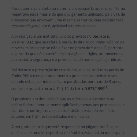
Para quem não é afeto ao sistema processual brasileiro, um Tema
Repetitivo nada mais é do que o julgamento unificado, pelo STJ, de
processos que envolvem uma mesma temática, cuja decisão terá
repercussão geral,
isto é, aplicável a todos os casos.
A prescrição é um instituto jurídico previsto no
Decreto n.
20.910/1932
, que se refere à perda do direito do Poder Público de
mover um processo se não o fizer no prazo de 5 anos. É, portanto,
a garantia que não haverá perpetuação de litígios, promovendo a
paz social, a segurança e a previsibilidade nas relações jurídicas.
Daí decorre a prescrição intercorrente, que se traduz na perda do
Poder Público de dar andamento a processos administrativos
quando estes, por inércia, ficam paralisados por mais de 3 anos,
[1]
conforme previsto no art. 1º, § 1º, da
Lei n. 9.873/1999
.
O problema em discussão é que as referidas leis orbitam na
esfera federal, teoricamente aplicáveis apenas aos processos que
tramitam nos órgãos vinculados à União, restando excluídos
aqueles em trâmite nos estados e municípios.
A pergunta central que será respondida no julgamento é se, na
ausência de uma lei específica em âmbito estadual ou municipal, o