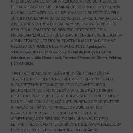
PRETENSÃO SANCIONATÓRIA. REJEIÇÃO. PRAZO DE TRÊS ANOS
DE PARALISAÇÃO COMO FULMINADOR DO DIREITO. INTELIGÊNCIA
DA SÚMULA COMDEMA N. 02, DE 07/06/2017, SUBSTITUÍDA PELA
SÚMULA COMDEMA N. 03, DE 02/02/2022. LAPSO TEMPORAL DE 5
(CINCO) ANOS ENTRE A DECISÃO ADMINISTRATIVA DE PRIMEIRO
GRAU E O JULGAMENTO DO RECURSO INTERPOSTO PELA
EMBARGANTE. AUSÊNCIA DE CAUSAS INTERRUPTIVAS. INÉRCIA DA
ADMINISTRAÇÃO VERIFICADA. SENTENÇA MANTIDA INCÓLUME.
RECURSO CONHECIDO E DESPROVIDO.
(TJSC, Apelação n.
5128466-43.2022.8.24.0023, do Tribunal de Justiça de Santa
Catarina, rel. Júlio César Knoll, Terceira Câmara de Direito Público,
j. 21-05-2024).
“RECURSO INOMINADO”. AÇÃO ANULATÓRIA. INFRAÇÃO DE
TRÂNSITO. PROCEDÊNCIA NA ORIGEM. RECLAMO DO ESTADO.
INCOMPETÊNCIA RECONHECIDA PELA TURMA RECURSAL.
ENUNCIADO XV DO GRUPO DE CÂMARAS DE DIREITO PÚBLICO
DESTE TRIBUNAL DE JUSTIÇA, À ÉPOCA VIGENTE. CONHECIMENTO
DO RECLAMO COMO APELAÇÃO. ATO PUNITIVO DECORRENTE DE
INFRAÇÃO DE TRÂNSITO. PROCESSO ADMINISTRATIVO
PARALISADO POR MAIS DE 3 (TRÊS) ANOS ENTRE A
APRESENTAÇÃO DE RECURSO E O SEU JULGAMENTO PELO
CETRAN. PRESCRIÇÃO INTERCORRENTE OBSERVADA. EXEGESE DA
LEI N. 9.873/99. SENTENÇA MANTIDA. HONORÁRIOS