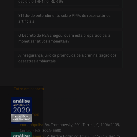
decidiu o TRF1 no IRDR 94
STJ divide entendimento sobre APPs de reservatórios
artificiais
O Decreto do PSA chegou: quem está preparado para
monetizar ativos ambientais?
A insegurança jurídica promovida pela criminalização dos
desastres ambientais
Entre em contato
contato@saesadvogados.com.br
Onde estamos
Florianópolis:
Av. Trompowsky, 291, Torre II, Cj 1104/1105,
Centro - (48) 3024-5590
Rio de Janeiro:
R. Jardim Botânico, 657, Cj 314/315, Jardim