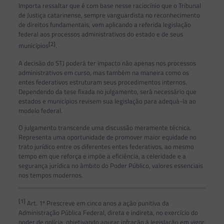
Importa ressaltar que é com base nesse raciocínio que o Tribunal
de Justiça catarinense, sempre vanguardista no reconhecimento
de direitos fundamentais, vem aplicando a referida legislação
federal aos processos administrativos do estado e de seus
[2]
municípios
.
A decisão do STJ poderá ter impacto não apenas nos processos
administrativos em curso, mas também na maneira como os
entes federativos estruturam seus procedimentos internos.
Dependendo da tese fixada no julgamento, será necessário que
estados e municípios revisem sua legislação para adequá-la ao
modelo federal.
O julgamento transcende uma discussão meramente técnica.
Representa uma oportunidade de promover maior equidade no
trato jurídico entre os diferentes entes federativos, ao mesmo
tempo em que reforça e impõe a eficiência, a celeridade e a
segurança jurídica no âmbito do Poder Público, valores essenciais
nos tempos modernos.
[1]
Art. 1º Prescreve em cinco anos a ação punitiva da
Administração Pública Federal, direta e indireta, no exercício do
poder de polícia, objetivando apurar infração à legislação em vigor,