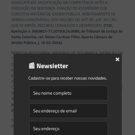
ADVOCATÍCIOS. MODIFICAÇÃO DA COMPETÊNCIA APÓS A
PROLAÇÃO DA SENTENÇA. FIXAÇÃO DO ESTIPÊNDIO QUE
CONSTITUI MATÉRIA DE ORDEM PÚBLICA. ARBITRAMENTO DE
VERBAS HONORÁRIAS, NOS MOLDES DO ART. 85, § 8º, DO CPC,
QUE SE IMPÕE. RECURSO CONHECIDO E DESPROVIDO.
(TJSC,
Apelação n. 5003821-71.2019.8.24.0080, do Tribunal de Justiça de
Santa Catarina, rel. Odson Cardoso Filho, Quarta Câmara de
Direito Público, j. 15-02-2024).
REMESSA NECESSÁRIA. MANDADO DE SEGURANÇA. INFRAÇÃO DE
×
TRÂNSITO. ORDEM CONCEDIDA NA ORIGEM. ATO PUNITIVO
📰 Newsletter
DECORRENTE DE INFRAÇÃO DE TRÂNSITO. PROCESSO
ADMINISTRATIVO PARALISADO POR MAIS DE 3 (TRÊS) ANOS
ENTRE A APRESENTAÇÃO DE DEFESA E O SEU JULGAMENTO.
Cadastre-se para receber nossas novidades.
PRESCRIÇÃO INTERCORRENTE OBSERVADA. DIREITO LÍQUIDO E
CERTO EVIDENCIADO. SENTENÇA MANTIDA EM SEDE DE REEXAME
NECESSÁRIO.
(TJSC, Remessa Necessária Cível n. 5014318-
10.2021.8.24.0005, do Tribunal de Justiça de Santa Catarina, rel.
Jorge Luiz de Borba, Primeira Câmara de Direito Público, j. 24-10-
2023).
Publicado em: 28/04/2025
Por:
Caio Henrique Bocchini