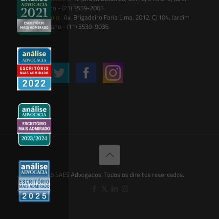
Botânico - (21) 3559-2005
São Paulo:
Av. Brigadeiro Faria Lima, 2012, Cj 104, Jardim
Paulistano - (11) 3539-9036
Siga-nos
© 2026 SAES Advogados. Todos os direitos reservados.