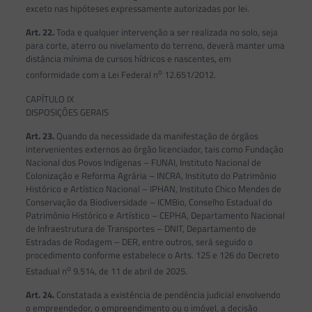
exceto nas hipóteses expressamente autorizadas por lei.
Art. 22.
Toda e qualquer intervenção a ser realizada no solo, seja
para corte, aterro ou nivelamento do terreno, deverá manter uma
distância mínima de cursos hídricos e nascentes, em
o
conformidade com a Lei Federal n
12.651/2012.
CAPÍTULO IX
DISPOSIÇÕES GERAIS
Art. 23.
Quando da necessidade da manifestação de órgãos
intervenientes externos ao órgão licenciador, tais como Fundação
Nacional dos Povos Indígenas – FUNAI, Instituto Nacional de
Colonização e Reforma Agrária – INCRA, Instituto do Patrimônio
Histórico e Artístico Nacional – IPHAN, Instituto Chico Mendes de
Conservação da Biodiversidade – ICMBio, Conselho Estadual do
Patrimônio Histórico e Artístico – CEPHA, Departamento Nacional
de Infraestrutura de Transportes – DNIT, Departamento de
Estradas de Rodagem – DER, entre outros, será seguido o
procedimento conforme estabelece o Arts. 125 e 126 do Decreto
o
Estadual n
9.514, de 11 de abril de 2025.
Art. 24.
Constatada a existência de pendência judicial envolvendo
o empreendedor, o empreendimento ou o imóvel, a decisão