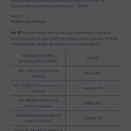
licenciamento ambiental não é obrigatória a obtenção de
Dispensa do Licenciamento Ambiental – DLAM.
Seção I
Da Definição do Porte
o
Art. 6
Para os efeitos desta Instrução Normativa, o porte da
movimentação de solo é definido considerando o volume total de
movimentação de solo, de acordo com a tabela abaixo.
PARÂMETRO PARA
PORTE
ESTABELECER O PORTE
Até 1.000 m³ (mil metros
Micro (Mi)
cúbicos)
Até 10.000 m³ (dez mil metros
Pequeno (P)
cúbicos)
Até 100.000 m³ (cem mil
Médio (M)
metros cúbicos)
Até 500.000 (quinhentos mil
Grande (G)
metros cúbicos)
Acima de 500.000 (quinhentos