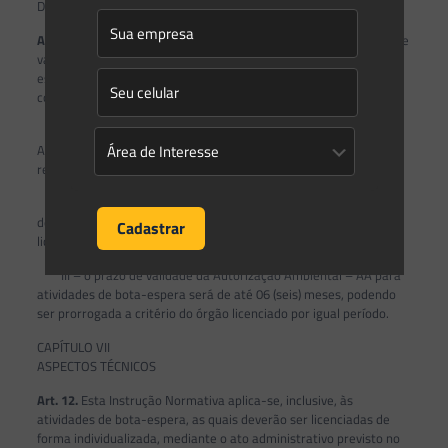
DOS PRAZOS DE VALIDADE DAS LICENÇAS
Art. 11.
O órgão ambiental competente estabelecerá os prazos de
validade para cada tipo de licença e autorização ambiental,
especificando os no respectivo documento, levando em
consideração os seguintes aspectos:
I – o prazo de validade da Dispensa do Licenciamento
Ambiental – DLAM será de até 2 (dois) anos, podendo ser
renovada a critério técnico do órgão ambiental competente;
II – o prazo de validade da Autorização Ambiental – AA será
de até 02 (dois) anos, podendo ser prorrogada a critério do órgão
licenciado por igual período;
III – o prazo de validade da Autorização Ambiental – AA para
atividades de bota-espera será de até 06 (seis) meses, podendo
ser prorrogada a critério do órgão licenciado por igual período.
CAPÍTULO VII
ASPECTOS TÉCNICOS
Art. 12.
Esta Instrução Normativa aplica-se, inclusive, às
atividades de bota-espera, as quais deverão ser licenciadas de
forma individualizada, mediante o ato administrativo previsto no