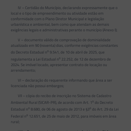
IV – Certidão do Município, declarando expressamente que o
local e o tipo de empreendimento ou atividade estão em
conformidade com o Plano Diretor Municipal e legislação
urbanística e ambiental, bem como que atendam as demais
exigências legais e administrativas perante o município (Anexo I);
V – documento válido de comprovação de dominialidade
atualizado em 90 (noventa) dias, conforme exigências constantes
o
do Decreto Estadual n
9.541, de 10 de abril de 2025, que
o
regulamenta a Lei Estadual n
22.252, de 12 de dezembro de
2024. Se imóvel locado, apresentar contrato de locação ou
arrendamento;
VI – declaração do requerente informando que área a ser
licenciada não possui embargos;
VII – cópia do recibo de inscrição no Sistema de Cadastro
o
Ambiental Rural (SICAR-PR), de acordo com Art. 1
do Decreto
o
o
Estadual n
8.680, de 06 de agosto de 2013 e §3
do Art. 29
da Lei
o
Federal n
12.651, de 25 de maio de 2012, para imóveis em área
rural;