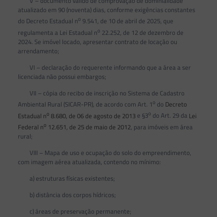
V – documento válido de comprovação de dominialidade
atualizado em 90 (noventa) dias, conforme exigências constantes
o
do Decreto Estadual n
9.541, de 10 de abril de 2025, que
o
regulamenta a Lei Estadual n
22.252, de 12 de dezembro de
2024. Se imóvel locado, apresentar contrato de locação ou
arrendamento;
VI – declaração do requerente informando que a área a ser
licenciada não possui embargos;
VII – cópia do recibo de inscrição no Sistema de Cadastro
o
Ambiental Rural (SICAR-PR), de acordo com Art. 1
do
Decreto
o
o
Estadual n
8.680, de 06 de agosto de 2013
e §3
do Art. 29 da
Lei
o
Federal n
12.651, de 25 de maio de 2012
, para imóveis em área
rural;
VIII – Mapa de uso e ocupação do solo do empreendimento,
com imagem aérea atualizada, contendo no mínimo:
a) estruturas físicas existentes;
b) distância dos corpos hídricos;
c) áreas de preservação permanente;