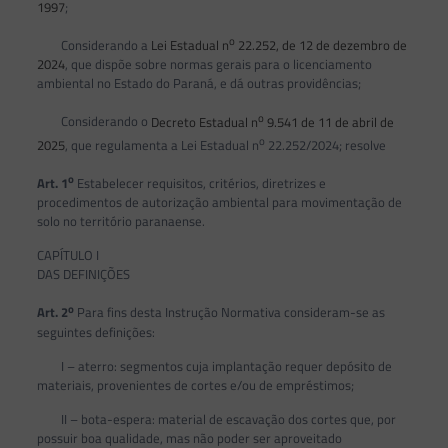
1997
;
o
Considerando a
Lei Estadual n
22.252, de 12 de dezembro de
2024
, que dispõe sobre normas gerais para o licenciamento
ambiental no Estado do Paraná, e dá outras providências;
o
Considerando o
Decreto Estadual n
9.541 de 11 de abril de
o
2025
, que regulamenta a Lei Estadual n
22.252/2024; resolve
o
Art. 1
Estabelecer requisitos, critérios, diretrizes e
procedimentos de autorização ambiental para movimentação de
solo no território paranaense.
CAPÍTULO I
DAS DEFINIÇÕES
o
Art. 2
Para fins desta Instrução Normativa consideram-se as
seguintes definições:
I – aterro: segmentos cuja implantação requer depósito de
materiais, provenientes de cortes e/ou de empréstimos;
II – bota-espera: material de escavação dos cortes que, por
possuir boa qualidade, mas não poder ser aproveitado