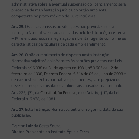
administrativa sobre a eventual suspensão do licenciamento será
precedida de manifestação jurídica do órgão ambiental
competente no prazo máximo de 30 (trinta) dias.
Art. 25.
Os casos omissos ou situações não previstas nesta
Instrução Normativa serão analisados pelo Instituto Água e Terra
– IAT e enquadrados na legislação ambiental vigente conforme as
características particulares de cada empreendimento.
Art. 26.
O não cumprimento do disposto nesta Instrução
Normativa sujeitará os infratores às sanções previstas nas Leis
o
o
Federais
n
6.938 de 31 de agosto de 1981
,
n
9.605 de 12 de
fevereiro de 1998
,
Decreto Federal 6.514 de 06 de julho de 2008
e
demais instrumentos normativos pertinentes, sem prejuízo do
dever de recuperar os danos ambientais causados, na forma do
o
o
Art. 225, §3
, da
Constituição Federal
, e do Art. 14, § 1
, da Lei
Federal n. 6.938, de 1981.
Art. 27.
Esta Instrução Normativa entra em vigor na data de sua
publicação.
Everton Luiz da Costa Souza
Diretor-Presidente do Instituto Água e Terra