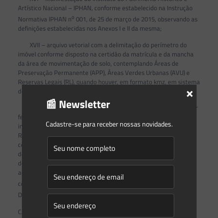
Artístico Nacional – IPHAN, conforme estabelecido na Instrução
o
Normativa IPHAN n
001, de 25 de março de 2015, observando as
definições estabelecidas nos Anexos I e II da mesma;
XVII – arquivo vetorial com a delimitação do perímetro do
imóvel conforme disposto na certidão da matrícula e da mancha
da área de movimentação de solo, contemplando Áreas de
Preservação Permanente (APP), Áreas Verdes Urbanas (AVU) e
Reservas Legais (RL), quando houver, em formato kmz, em sistema
×
de referência geodésico SIRGAS2000 em projeção UTM.
📰 Newsletter
Parágrafo único. A comprovação de dominialidade poderá ser
feita por documento que ateste a propriedade ou posse
Cadastre-se para receber nossas novidades.
incontestada em nome do requerente, tais como matrícula do
Registro do Imóvel, transcrição imobiliária, escritura pública de
cessão de direitos possessórios, declaração dos confrontantes,
documento hábil expedido pelo poder público em caso de terras
devolutas ou patrimoniais públicas, recibo que comprova a
aquisição de posse, contrato de locação do imóvel, dentre outros,
o
conforme Decreto Estadual n
9.514 de 11 de abril de 2025.
o
Decreto Estadual n
9.514 de 11 de abril de 2025.
CAPÍTULO VI