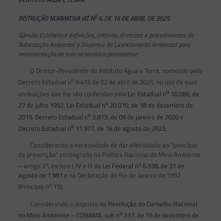
o
INSTRUÇÃO NORMATIVA IAT N
4, DE 16 DE ABRIL DE 2025
Súmula: Estabelece definições, critérios, diretrizes e procedimentos de
Autorização Ambiental e Dispensa de Licenciamento Ambiental para
movimentação de solo no território paranaense.
O Diretor-Presidente do Instituto Água e Terra, nomeado pelo
o
Decreto Estadual n
9.415 de 02 de abril de 2025, no uso de suas
o
atribuições que lhe são conferidas pela
Lei Estadual n
10.066, de
o
27 de julho 1992
,
Lei Estadual n
20.070, de 18 de dezembro de
o
2019
,
Decreto Estadual n
3.813, de 09 de janeiro de 2020
e
o
Decreto Estadual n
11.977, de 16 de agosto de 2022
;
Considerando a necessidade de dar efetividade ao “princípio
da prevenção” consagrado na Política Nacional do Meio Ambiente
o
o
– artigo 2
, incisos I, IV e IX da
Lei Federal n
6.938, de 31 de
agosto de 1.981
e na Declaração do Rio de Janeiro de 1992
o
(Princípio n
15);
Considerando o disposto na
Resolução do Conselho Nacional
o
do Meio Ambiente – CONAMA, sob n
237, de 19 de dezembro de