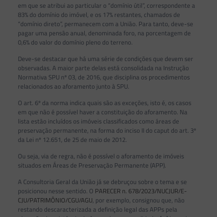
em que se atribui ao particular o “domínio útil”, correspondente a
83% do domínio do imóvel, e os 17% restantes, chamados de
“domínio direto”, permanecem com a União. Para tanto, deve-se
pagar uma pensão anual, denominada foro, na porcentagem de
0,6% do valor do domínio pleno do terreno.
Deve-se destacar que há uma série de condições que devem ser
observadas. A maior parte delas está consolidada na Instrução
Normativa SPU nº 03, de 2016, que disciplina os procedimentos
relacionados ao aforamento junto à SPU.
O art. 6º da norma indica quais são as exceções, isto é, os casos
em que não é possível haver a constituição do aforamento. Na
lista estão incluídos os imóveis classificados como áreas de
preservação permanente, na forma do inciso II do caput do art. 3º
da Lei nº 12.651, de 25 de maio de 2012.
Ou seja, via de regra, não é possível o aforamento de imóveis
situados em Áreas de Preservação Permanente (APP).
A Consultoria Geral da União já se debruçou sobre o tema e se
posicionou nesse sentido. O
PARECER n. 678/2023/NUCJUR/E-
CJU/PATRIMÔNIO/CGU/AGU
, por exemplo, consignou que, não
restando descaracterizada a definição legal das APPs pela