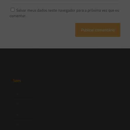
Salvar meus dados neste navegador para a próxima vez que eu
comentar.
Saes
Início
Quem Somos
Atuação
Equipe