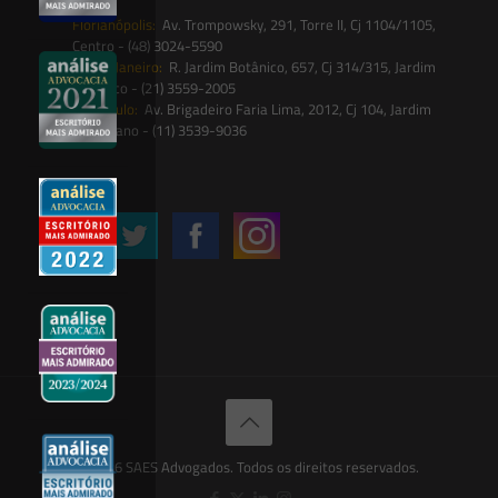
Florianópolis:
Av. Trompowsky, 291, Torre II, Cj 1104/1105,
Centro - (48) 3024-5590
Rio de Janeiro:
R. Jardim Botânico, 657, Cj 314/315, Jardim
Botânico - (21) 3559-2005
São Paulo:
Av. Brigadeiro Faria Lima, 2012, Cj 104, Jardim
Paulistano - (11) 3539-9036
Siga-nos
© 2026 SAES Advogados. Todos os direitos reservados.