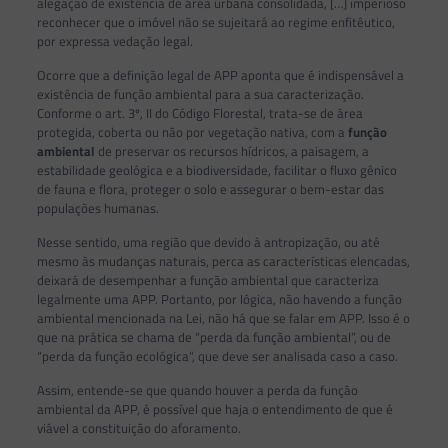
alegação de existência de área urbana consolidada, […] imperioso
reconhecer que o imóvel não se sujeitará ao regime enfitêutico,
por expressa vedação legal.
Ocorre que a definição legal de APP aponta que é indispensável a
existência de função ambiental para a sua caracterização.
Conforme o art. 3º, II do Código Florestal, trata-se de área
protegida, coberta ou não por vegetação nativa, com a
f
unção
ambiental
de preservar os recursos hídricos, a paisagem, a
estabilidade geológica e a biodiversidade, facilitar o fluxo gênico
de fauna e flora, proteger o solo e assegurar o bem-estar das
populações humanas.
Nesse sentido, uma região que devido à antropização, ou até
mesmo às mudanças naturais, perca as características elencadas,
deixará de desempenhar a função ambiental que caracteriza
legalmente uma APP. Portanto, por lógica, não havendo a função
ambiental mencionada na Lei, não há que se falar em APP. Isso é o
que na prática se chama de “perda da função ambiental”, ou de
“perda da função ecológica”, que deve ser analisada caso a caso.
Assim, entende-se que quando houver a perda da função
ambiental da APP, é possível que haja o entendimento de que é
viável a constituição do aforamento.