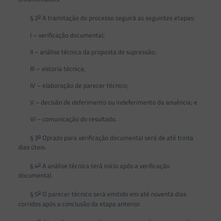
o
§ 2
A tramitação do processo seguirá as seguintes etapas:
I – verificação documental;
II – análise técnica da proposta de supressão;
III – vistoria técnica;
IV – elaboração de parecer técnico;
V – decisão de deferimento ou indeferimento da anuência; e
VI – comunicação do resultado.
o
§ 3
Oprazo para verificação documental será de até trinta
dias úteis.
o
§ 4
A análise técnica terá início após a verificação
documental.
o
§ 5
O parecer técnico será emitido em até noventa dias
corridos após a conclusão da etapa anterior.
o