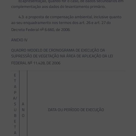
b) apresentação, quando for o caso, de dados secundários em
complementação aos dados do levantamento primário.
4.3. a proposta de compensação ambiental, inclusive quanto
ao seu enquadramento nos termos dos art. 26 e art. 27 do
o
Decreto Federal n
6.660, de 2008.
ANEXO IV
QUADRO MODELO DE CRONOGRAMA DE EXECUÇÃO DA
SUPRESSÃO DE VEGETAÇÃO NA ÁREA DE APLICAÇÃO DA LEI
o
FEDERAL N
11.428, DE 2006
E
T
A
P
A/
S
A
U
N
DATA OU PERÍODO DE EXECUÇÃO
B
O
E
T
A