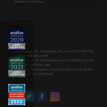
desastres ambientais
Entre em contato
contato@saesadvogados.com.br
Onde estamos
Florianópolis:
Av. Trompowsky, 291, Torre II, Cj 1104/1105,
Centro - (48) 3024-5590
Rio de Janeiro:
R. Jardim Botânico, 657, Cj 314/315, Jardim
Botânico - (21) 3559-2005
São Paulo:
Av. Brigadeiro Faria Lima, 2012, Cj 104, Jardim
Paulistano - (11) 3539-9036
Siga-nos