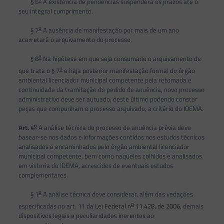
§ 6
A existência de pendências suspenderá os prazos até o
seu integral cumprimento.
o
§ 7
A ausência de manifestação por mais de um ano
acarretará o arquivamento do processo.
o
§ 8
Na hipótese em que seja consumado o arquivamento de
o
que trata o § 7
e haja posterior manifestação formal do órgão
ambiental licenciador municipal competente pela retomada e
continuidade da tramitação do pedido de anuência, novo processo
administrativo deve ser autuado, deste último podendo constar
peças que compunham o processo arquivado, a critério do IDEMA.
o
Art. 4
A análise técnica do processo de anuência prévia deve
basear-se nos dados e informações contidos nos estudos técnicos
analisados e encaminhados pelo órgão ambiental licenciador
municipal competente, bem como naqueles colhidos e analisados
em vistoria do IDEMA, acrescidos de eventuais estudos
complementares.
o
§ 1
A análise técnica deve considerar, além das vedações
o
especificadas no art. 11 da
Lei Federal n
11.428, de 2006
, demais
dispositivos legais e peculiaridades inerentes ao