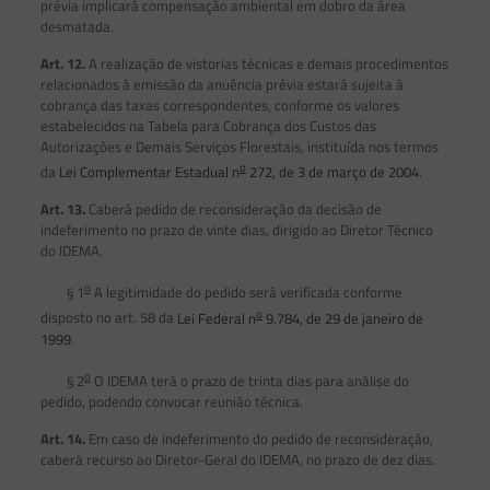
prévia implicará compensação ambiental em dobro da área
desmatada.
Art. 12.
A realização de vistorias técnicas e demais procedimentos
relacionados à emissão da anuência prévia estará sujeita à
cobrança das taxas correspondentes, conforme os valores
estabelecidos na Tabela para Cobrança dos Custos das
Autorizações e Demais Serviços Florestais, instituída nos termos
o
da
Lei Complementar Estadual n
272, de 3 de março de 2004
.
Art. 13.
Caberá pedido de reconsideração da decisão de
indeferimento no prazo de vinte dias, dirigido ao Diretor Técnico
do IDEMA.
o
§ 1
A legitimidade do pedido será verificada conforme
o
disposto no art. 58 da
Lei Federal n
9.784, de 29 de janeiro de
1999
.
o
§ 2
O IDEMA terá o prazo de trinta dias para análise do
pedido, podendo convocar reunião técnica.
Art. 14.
Em caso de indeferimento do pedido de reconsideração,
caberá recurso ao Diretor-Geral do IDEMA, no prazo de dez dias.