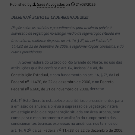
Published by
Saes Advogados
on
21/08/2025
o
DECRETO N
34.810, DE 12 DE AGOSTO DE 2025
Dispõe sobre os critérios e procedimentos para anuência prévia à
supressão de vegetação no estágio médio de regeneração situada em
o
o
área urbana, conforme disposto no art. 14, § 2
, da Lei Federal n
11.428, de 22 de dezembro de 2006, e regulamentações correlatas, e dá
outras providências.
A Governadora do Estado do Rio Grande do Norte, no uso das
atribuições que lhe confere o art. 64, incisos V e VII, da
o
Constituição Estadual
, e com fundamento no art. 14, § 2
, da
Lei
o
Federal n
11.428, de 22 de dezembro de 2006
, e no
Decreto
o
Federal n
6.660, de 21 de novembro de 2008
, decreta:
o
Art. 1
Este Decreto estabelece os critérios e procedimentos para
a emissão de anuência prévia à supressão de vegetação nativa
em estágio médio de regeneração situada em área urbana, bem
como para o monitoramento e avaliação do cumprimento das
condicionantes técnicas expressas na anuência, nos termos do
o
o
art. 14, § 2
, da
Lei Federal n
11.428, de 22 de dezembro de 2006
,