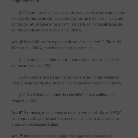
empreendimento.
o
§ 2
Somente devem ser aceitos estudos técnicos com dados
de levantamento de campo coletados há, no máximo, cinco anos
contados retroativamente a partir da data de protocolização da
solicitação de anuência prévia no IDEMA.
o
Art. 5
A decisão sobre o pedido de anuência caberá à Diretoria
Técnica do IDEMA, com base no parecer técnico.
o
§ 1
A anuência poderá conter condicionantes, que deverão
ser incorporadas à ASV.
o
§ 2
A compensação ambiental deverá ser comprovada ao
IDEMA no prazo de até um ano, prorrogável a critério do IDEMA.
o
§ 3
A validade da anuência coincidirá com a validade da
respectiva ASV.
o
Art. 6
A renovação da anuência deverá ser solicitada ao IDEMA,
com apresentação de justificativa técnica, e será analisada no
prazo de até sessenta dias.
o
Art. 7
Alterações na área objeto de supressão deverão ser