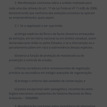
2. Manifestação conclusiva sobre a análise realizada para
o
cada uma das alíneas do art. 11 da Lei Federal n
11.428, de 2006,
demonstrando que nenhuma das vedações previstas se aplicam
ao empreendimento, quais sejam:
2.1. Se a vegetação a ser suprimida:
a) abriga espécies da flora e da fauna silvestres ameaçadas
de extinção, em território nacional ou em âmbito estadual, assim
declaradas pela União ou pelos Estados, e se a intervenção ou o
parcelamento põem em risco a sobrevivência dessas espécies;
b) exerce a função de proteção de mananciais ou de
prevenção e controle de erosão;
c) forma corredores entre remanescentes de vegetação
primária ou secundária em estágio avançado de regeneração;
d) protege o entorno das unidades de conservação; e
e) possui excepcional valor paisagístico, reconhecido pelos
órgãos executivos competentes do Sistema Nacional do Meio
Ambiente – SISNAMA.
3. Manifestação conclusiva sobre inexistência de alternativa