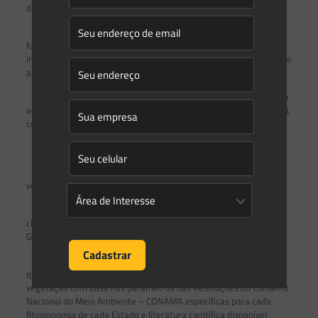
dos sistemas de referência SIRGAS 2000;
2. adoção de arquivos vetoriais e matriciais digitais em
formato ou extensão em aberto, de modo a possibilitar
interoperabilidade de todos os dados entre diferentes softwares e
aplicativos de geoprocessamento;
3. arquivos vetoriais elaborados em escala nominal adequada
ao empreendimento, não inferior a 1:5000 (para geração de dado),
com verificações de topologia e hidrografia.
4. Parecer conclusivo do órgão ambiental licenciador sobre:
4.1. a caracterização da flora da área objeto da supressão de
vegetação, contendo, no mínimo, as seguintes informações:
a) análise das fitofisionomias com base no sistema de
classificação mais recente adotado pelo Instituto Brasileiro de
Geografia e Estatística – IBGE;
b) análise do estágio sucessional por meio de avaliação
qualitativa dos remanescentes afetados pela supressão de
vegetação com base nos parâmetros das Resoluções do Conselho
Nacional do Meio Ambiente – CONAMA específicas para cada
fitosionomia de cada Estado e literatura científica disponível;