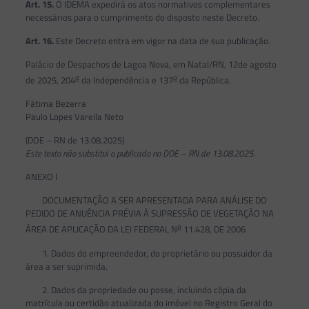
Art. 15.
O IDEMA expedirá os atos normativos complementares
necessários para o cumprimento do disposto neste Decreto.
Art. 16.
Este Decreto entra em vigor na data de sua publicação.
Palácio de Despachos de Lagoa Nova, em Natal/RN, 12de agosto
o
o
de 2025, 204
da Independência e 137
da República.
Fátima Bezerra
Paulo Lopes Varella Neto
(DOE – RN de 13.08.2025)
Este texto não substitui o publicado no DOE – RN de 13.08.2025.
ANEXO I
DOCUMENTAÇÃO A SER APRESENTADA PARA ANÁLISE DO
PEDIDO DE ANUÊNCIA PRÉVIA À SUPRESSÃO DE VEGETAÇÃO NA
o
ÁREA DE APLICAÇÃO DA LEI FEDERAL N
11.428, DE 2006
1. Dados do empreendedor, do proprietário ou possuidor da
área a ser suprimida.
2. Dados da propriedade ou posse, incluindo cópia da
matrícula ou certidão atualizada do imóvel no Registro Geral do