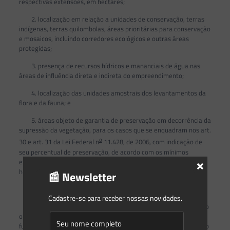
respectivas extensões, em hectares;
2. localização em relação a unidades de conservação, terras
indígenas, terras quilombolas, áreas prioritárias para conservação
e mosaicos, incluindo corredores ecológicos e outras áreas
protegidas;
3. presença de recursos hídricos e mananciais de água nas
áreas de influência direta e indireta do empreendimento;
4. localização das unidades amostrais dos levantamentos da
flora e da fauna; e
5. áreas objeto de garantia de preservação em decorrência da
supressão da vegetação, para os casos que se enquadram nos art.
o
30 e art. 31 da Lei Federal n
11.428, de 2006, com indicação de
seu percentual de preservação, de acordo com os mínimos
×
estipulados nas mencionadas disposições, e de sua extensão, em
hectares.
📰 Newsletter
b) Especificações técnicas:
Cadastre-se para receber nossas novidades.
1. menção aos sistemas de projeção (geóide, cilíndrico, cônico
o outro) e de coordenadas (UTM ou geográficas) adotados e ao
fuso correspondente à região de localização das áreas e emprego