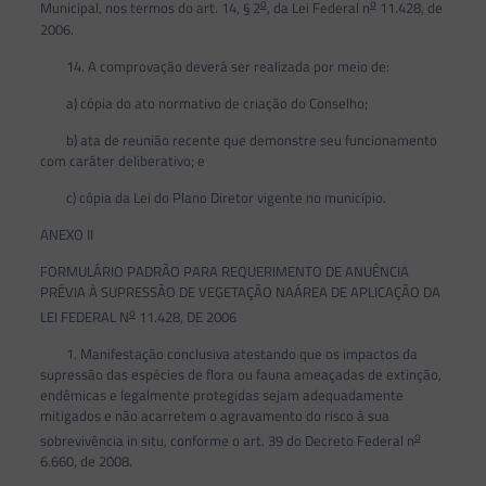
o
o
Municipal, nos termos do art. 14, § 2
, da Lei Federal n
11.428, de
2006.
14. A comprovação deverá ser realizada por meio de:
a) cópia do ato normativo de criação do Conselho;
b) ata de reunião recente que demonstre seu funcionamento
com caráter deliberativo; e
c) cópia da Lei do Plano Diretor vigente no município.
ANEXO II
FORMULÁRIO PADRÃO PARA REQUERIMENTO DE ANUÊNCIA
PRÉVIA À SUPRESSÃO DE VEGETAÇÃO NAÁREA DE APLICAÇÃO DA
o
LEI FEDERAL N
11.428, DE 2006
1. Manifestação conclusiva atestando que os impactos da
supressão das espécies de flora ou fauna ameaçadas de extinção,
endêmicas e legalmente protegidas sejam adequadamente
mitigados e não acarretem o agravamento do risco à sua
o
sobrevivência in situ, conforme o art. 39 do Decreto Federal n
6.660, de 2008.