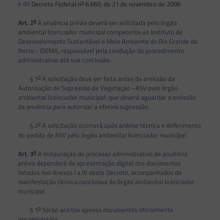
o
e do
Decreto Federal n
6.660, de 21 de novembro de 2008
.
o
Art. 2
A anuência prévia deverá ser solicitada pelo órgão
ambiental licenciador municipal competente ao Instituto de
Desenvolvimento Sustentável e Meio Ambiente do Rio Grande do
Norte– IDEMA, responsável pela condução do procedimento
administrativo até sua conclusão.
o
§ 1
A solicitação deve ser feita antes da emissão da
Autorização de Supressão de Vegetação –ASV pelo órgão
ambiental licenciador municipal, que deverá aguardar a emissão
da anuência para autorizar a efetiva supressão.
o
§ 2
A solicitação ocorrerá após análise técnica e deferimento
do pedido de ASV pelo órgão ambiental licenciador municipal.
o
Art. 3
A instauração do processo administrativo de anuência
prévia dependerá da apresentação digital dos documentos
listados nos Anexos I a IV deste Decreto, acompanhados de
manifestação técnica conclusiva do órgão ambiental licenciador
municipal.
o
§ 1
Serão aceitos apenas documentos oficialmente
encaminhados.