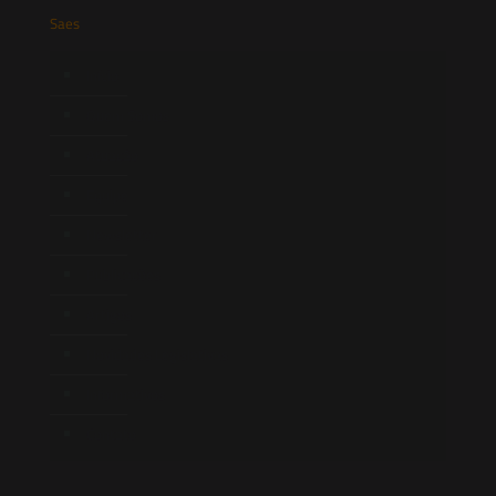
Saes
Início
Quem Somos
Atuação
Equipe
Newsletter
Publicações
Artigos
Novidades Legislativas
Informativos
Contato