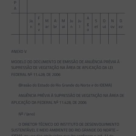
P
A
F
A
Ja
M
A
M
Ju
Ju
S
O
N
D
e
g
n
ar
br
ai
n
l
et
ut
ov
ez
v
o
ANEXO V
MODELO DO DOCUMENTO DE EMISSÃO DE ANUÊNCIA PRÉVIA À
SUPRESSÃO DE VEGETAÇÃO NA ÁREA DE APLICAÇÃO DA LEI
o
FEDERAL N
11.428, DE 2006
(Brasão do Estado do Rio Grande do Norte e do IDEMA)
ANUÊNCIA PRÉVIA À SUPRESSÃO DE VEGETAÇÃO NA ÁREA DE
o
APLICAÇÃO DA FEDERAL N
11.428, DE 2006
o
N
/ (ano)
O DIRETOR TÉCNICO DO INSTITUTO DE DESENVOLVIMENTO
SUSTENTÁVEL E MEIO AMBIENTE DO RIO GRANDE DO NORTE –
IDEMA, no uso das atribuições que lhe conferem o art. 11 do