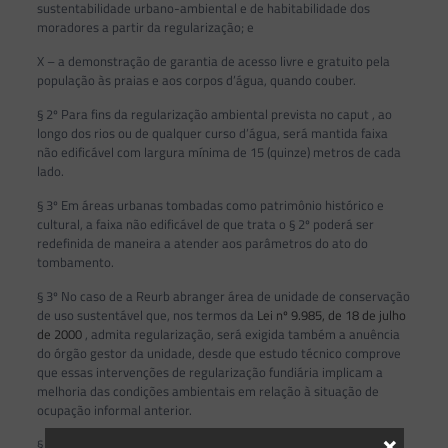
sustentabilidade urbano-ambiental e de habitabilidade dos
moradores a partir da regularização; e
X – a demonstração de garantia de acesso livre e gratuito pela
população às praias e aos corpos d’água, quando couber.
§ 2º Para fins da regularização ambiental prevista no caput , ao
longo dos rios ou de qualquer curso d’água, será mantida faixa
não edificável com largura mínima de 15 (quinze) metros de cada
lado.
§ 3º Em áreas urbanas tombadas como patrimônio histórico e
cultural, a faixa não edificável de que trata o § 2º poderá ser
redefinida de maneira a atender aos parâmetros do ato do
tombamento.
§ 3º No caso de a Reurb abranger área de unidade de conservação
de uso sustentável que, nos termos da
Lei nº 9.985, de 18 de julho
de 2000
, admita regularização, será exigida também a anuência
do órgão gestor da unidade, desde que estudo técnico comprove
que essas intervenções de regularização fundiária implicam a
melhoria das condições ambientais em relação à situação de
ocupação informal anterior.
×
§ 4º Na Reurb cuja ocupação tenha ocorrido às margens de