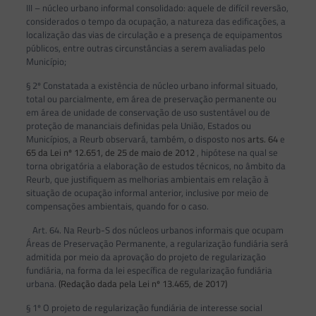
III – núcleo urbano informal consolidado: aquele de difícil reversão,
considerados o tempo da ocupação, a natureza das edificações, a
localização das vias de circulação e a presença de equipamentos
públicos, entre outras circunstâncias a serem avaliadas pelo
Município;
§ 2º Constatada a existência de núcleo urbano informal situado,
total ou parcialmente, em área de preservação permanente ou
em área de unidade de conservação de uso sustentável ou de
proteção de mananciais definidas pela União, Estados ou
Municípios, a Reurb observará, também, o disposto nos
arts. 64
e
65 da Lei nº 12.651, de 25 de maio de 2012
, hipótese na qual se
torna obrigatória a elaboração de estudos técnicos, no âmbito da
Reurb, que justifiquem as melhorias ambientais em relação à
situação de ocupação informal anterior, inclusive por meio de
compensações ambientais, quando for o caso.
Art. 64. Na Reurb-S dos núcleos urbanos informais que ocupam
Áreas de Preservação Permanente, a regularização fundiária será
admitida por meio da aprovação do projeto de regularização
fundiária, na forma da lei específica de regularização fundiária
urbana.
(Redação dada pela Lei nº 13.465, de 2017)
§ 1º O projeto de regularização fundiária de interesse social