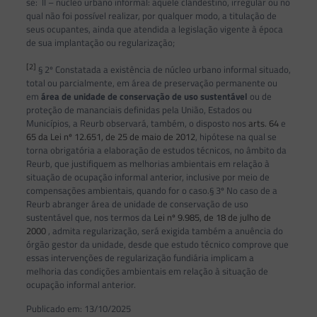
se: II – núcleo urbano informal: aquele clandestino, irregular ou no
qual não foi possível realizar, por qualquer modo, a titulação de
seus ocupantes, ainda que atendida a legislação vigente à época
de sua implantação ou regularização;
[2]
§ 2º Constatada a existência de núcleo urbano informal situado,
total ou parcialmente, em área de preservação permanente ou
em
área de unidade de conservação de uso sustentável
ou de
proteção de mananciais definidas pela União, Estados ou
Municípios, a Reurb observará, também, o disposto nos
arts. 64
e
65 da Lei nº 12.651, de 25 de maio de 2012
, hipótese na qual se
torna obrigatória a elaboração de estudos técnicos, no âmbito da
Reurb, que justifiquem as melhorias ambientais em relação à
situação de ocupação informal anterior, inclusive por meio de
compensações ambientais, quando for o caso.§ 3º No caso de a
Reurb abranger área de unidade de conservação de uso
sustentável que, nos termos da
Lei nº 9.985, de 18 de julho de
2000
, admita regularização, será exigida também a anuência do
órgão gestor da unidade, desde que estudo técnico comprove que
essas intervenções de regularização fundiária implicam a
melhoria das condições ambientais em relação à situação de
ocupação informal anterior.
Publicado em: 13/10/2025