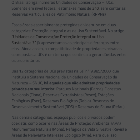
O Brasil abriga inúmeras Unidades de Conservação – UCs.
Somente em nível federal, estima-se mais de
340
, sem contar as
Reservas Particulares de Patrimônio Natural (RPPNs).
Essas áreas especialmente protegidas dividem-se em duas
categorias: Proteção Integral e as de Uso Sustentável. No artigo
“Unidades de Conservação: Proteção Integral ou Uso
Sustentável?”
já apresentamos as principais diferenças entre
elas. Ainda assim, a compatibilidade de propriedades privadas
sobrepostas a UCs é um tema que continua a gerar dúvidas entre
os proprietários.
Das 12 categorias de UCs previstas na Lei n° 9.985/2000, que
instituiu o Sistema Nacional de Unidades de Conservação da
Natureza – SNUC,
há aquelas que não admitem propriedades
privadas em seu interior
: Parques Nacionais (Parna), Florestas
Nacionais (Flona), Reservas Extrativistas (Resex), Estações
Ecológicas (Esec), Reservas Biológicas (Rebio), Reservas de
Desenvolvimento Sustentável (RDS) e Reservas de Fauna (Refau).
Nas demais categorias, espaços públicos e privados podem
coexistir, como ocorre nas Áreas de Proteção Ambiental (APA),
Monumentos Naturais (Mona), Refúgios da Vida Silvestre (Revis) e
Áreas de Relevante Interesse Ecológico (Arie). Para que isso