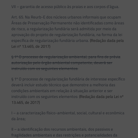
VII – garantia de acesso público às praias e aos corpos d’água.
Art. 65. Na Reurb-E dos núcleos urbanos informais que ocupam
Áreas de Preservação Permanente não identificadas como áreas
de risco, a regularização fundiária será admitida por meio da
aprovação do projeto de regularização fundiária, na forma da lei
específica de regularização fundiária urbana.
(Redação dada pela
Lei nº 13.465, de 2017)
§ 1º O processo de regularização ambiental, para fins de prévia
autorização pelo órgão ambiental competente, deverá ser
instruído com os seguintes elementos:
§ 1º O processo de regularização fundiária de interesse específico
deverá incluir estudo técnico que demonstre a melhoria das
condições ambientais em relação à situação anterior e ser
instruído com os seguintes elementos:
(Redação dada pela Lei nº
13.465, de 2017)
I – a caracterização físico-ambiental, social, cultural e econômica
da área;
II – a identificação dos recursos ambientais, dos passivos e
fragilidades ambientais e das restrições e potencialidades da