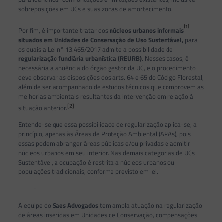
sobreposições em UCs e suas zonas de amortecimento.
[1]
Por fim, é importante tratar dos
núcleos urbanos informais
situados em Unidades de Conservação de Uso Sustentável,
para
os quais a Lei n° 13.465/2017 admite a possibilidade de
regularização fundiária urbanística (REURB)
. Nesses casos, é
necessária a anuência do órgão gestor da UC, e o procedimento
deve observar as disposições dos arts. 64 e 65 do Código Florestal,
além de ser acompanhado de estudos técnicos que comprovem as
melhorias ambientais resultantes da intervenção em relação à
[2]
situação anterior.
Entende-se que essa possibilidade de regularização aplica-se, a
princípio, apenas às Áreas de Proteção Ambiental (APAs), pois
essas podem abranger áreas públicas e/ou privadas e admitir
núcleos urbanos em seu interior. Nas demais categorias de UCs
Sustentável, a ocupação é restrita a núcleos urbanos ou
populações tradicionais, conforme previsto em lei.
——-
A equipe do
Saes Advogados
tem ampla atuação na regularização
de áreas inseridas em Unidades de Conservação, compensações