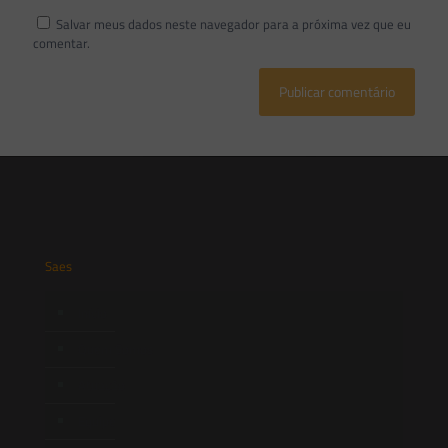
Salvar meus dados neste navegador para a próxima vez que eu
comentar.
Saes
Início
Quem Somos
Atuação
Equipe