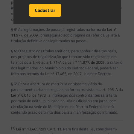
pela regularização, as normas, os procedimentos e os
instrumentos previstos na
Lei nº 13.465, de 2017,
e neste Decreto
ou no
art. 288-A
ao
art. 288-G da Lei nº 6.015, de 1973
, inclusive
conjuntamente.
§ 3º As legitimações de posse já registradas na forma da
Lei nº
11.977, de 2009
, prosseguirão sob o regime da referida Lei até a
titulação definitiva dos legitimados na posse.
§ 4º O registro dos títulos emitidos, para conferir direitos reais,
nos projetos de regularização que tenham sido registrados nos
termos do
art. 46
ao
art. 71-A da Lei nº 11.977, de 2009
, a critério
dos legitimados, do Município ou do Distrito Federal, poderá ser
feito nos termos da
Lei nº 13.465, de 2017
, e deste Decreto.
§ 5º Para a abertura de matrícula do sistema viário de
parcelamento urbano irregular, na forma prevista no
art. 195-A da
Lei nº 6.015, de 1973
, a intimação dos confrontantes será feita
por meio de edital, publicado no Diário Oficial ou em jornal com
circulação na sede do Município ou no Distrito Federal, e será
conferido prazo de trinta dias para a manifestação do intimado.
[1]
Lei n° 13.465/2017.
Art. 11. Para fins desta Lei, consideram-