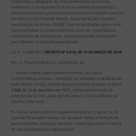
ambientais e adequação de empreendimentos às normas
ambientais. Com experiência técnica e jurídica consolidada, o
escritório assessora proprietários, empresas e entidades setoriais
em temas como Plano de Manejo, desapropriações, doações,
monetização de áreas e REURB. Caso tenha dúvidas sobre como
sua propriedade ou empreendimento pode ser impactado por
uma Unidade de Conservação, nossa equipe está à disposição
para oferecer orientação especializada.
Lei n° 13.465/2017
DECRETO Nº 9.310, DE 15 DE MARÇO DE 2018
Art. 11. Para fins desta Lei, consideram-se:
I – núcleo urbano: assentamento humano, com uso e
características urbanas, constituído por unidades imobiliárias de
área inferior à fração mínima de parcelamento prevista na
Lei nº
5.868, de 12 de dezembro de 1972
, independentemente da
propriedade do solo, ainda que situado em área qualificada ou
inscrita como rural;
II – núcleo urbano informal: aquele clandestino, irregular ou no
qual não foi possível realizar, por qualquer modo, a titulação de
seus ocupantes, ainda que atendida a legislação vigente à época
de sua implantação ou regularização;