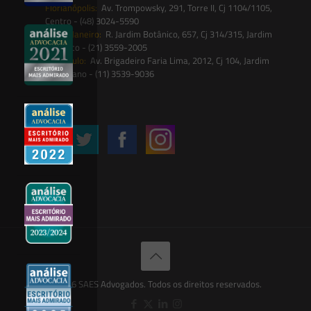
Florianópolis:
Av. Trompowsky, 291, Torre II, Cj 1104/1105,
Centro - (48) 3024-5590
Rio de Janeiro:
R. Jardim Botânico, 657, Cj 314/315, Jardim
Botânico - (21) 3559-2005
São Paulo:
Av. Brigadeiro Faria Lima, 2012, Cj 104, Jardim
Paulistano - (11) 3539-9036
Siga-nos
© 2026 SAES Advogados. Todos os direitos reservados.