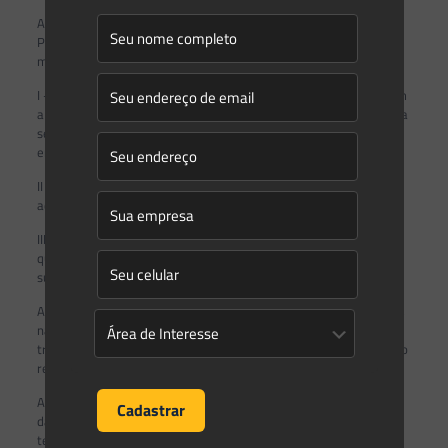
Art. 9º A sistemática de consulta ao Comitê Técnico Consultivo
Permanente e à Câmara de Assuntos Regulatórios observará, no
mínimo:
I – envio de documentação ou de elementos gerais que subsidiem
a análise da matéria, incluídos a indicação dos questionamentos a
serem respondidos e outros elementos que o órgão consulente
entenda pertinente abordar;
II – prazo de trinta dias para manifestação do consultado,
admitida redução ou ampliação, mediante justificativa; e
III – encaminhamento das manifestações ao órgão consulente,
que justificará a utilização ou não do resultado da consulta em
suas decisões.
Art. 10. A participação no Comitê Técnico Consultivo Permanente,
na Câmara de Assuntos Regulatórios e em seus grupos de
trabalho temáticos será considerada prestação de serviço público
relevante, não remunerada.
Art. 11. Os membros do Comitê Técnico Consultivo Permanente,
da Câmara de Assuntos Regulatórios e dos grupos de trabalhos
temáticos que se encontrarem no Distrito Federal se reunirão