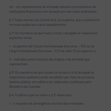
VII – um representante de entidade setorial representativa de
instituições financeiras com atuação em mercados ambientais.
§ 1º Cada membro do Comitê terá um suplente, que o substituirá
em suas ausências e seus impedimentos.
§ 2º Os membros de que trata o inciso I do
caput
e os respectivos
suplentes serão:
I – ocupantes de Função Comissionada Executiva – FCE ou de
Cargo Comissionado Executivo – CCE de nível 15 ou superior; e
II – indicados pelos titulares dos órgãos e da entidade que
representam.
§ 3º Os membros de que tratam os incisos V a VII do
caput
e os
respectivos suplentes serão escolhidos por meio de processo
seletivo público, em edital a ser elaborado e publicado pelo
Ministério da Fazenda.
§ 4º O edital a que se refere o § 3º observará:
I – o requisito de abrangência nacional das entidades;