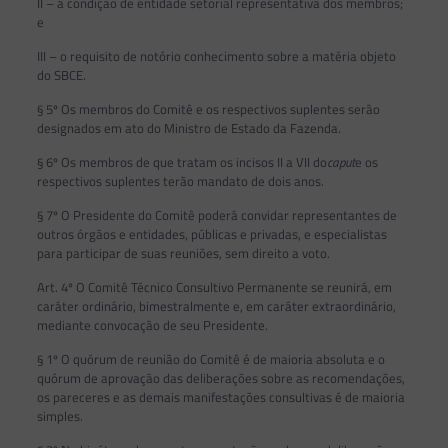
II – a condição de entidade setorial representativa dos membros;
e
III – o requisito de notório conhecimento sobre a matéria objeto
do SBCE.
§ 5º Os membros do Comitê e os respectivos suplentes serão
designados em ato do Ministro de Estado da Fazenda.
§ 6º Os membros de que tratam os incisos II a VII do
caput
e os
respectivos suplentes terão mandato de dois anos.
§ 7º O Presidente do Comitê poderá convidar representantes de
outros órgãos e entidades, públicas e privadas, e especialistas
para participar de suas reuniões, sem direito a voto.
Art. 4º O Comitê Técnico Consultivo Permanente se reunirá, em
caráter ordinário, bimestralmente e, em caráter extraordinário,
mediante convocação de seu Presidente.
§ 1º O quórum de reunião do Comitê é de maioria absoluta e o
quórum de aprovação das deliberações sobre as recomendações,
os pareceres e as demais manifestações consultivas é de maioria
simples.