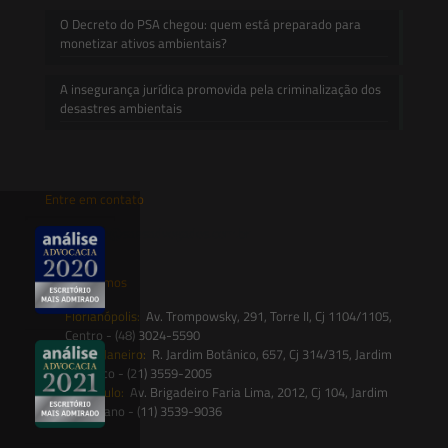
O Decreto do PSA chegou: quem está preparado para
monetizar ativos ambientais?
A insegurança jurídica promovida pela criminalização dos
desastres ambientais
Entre em contato
contato@saesadvogados.com.br
Onde estamos
Florianópolis:
Av. Trompowsky, 291, Torre II, Cj 1104/1105,
Centro - (48) 3024-5590
Rio de Janeiro:
R. Jardim Botânico, 657, Cj 314/315, Jardim
Botânico - (21) 3559-2005
São Paulo:
Av. Brigadeiro Faria Lima, 2012, Cj 104, Jardim
Paulistano - (11) 3539-9036