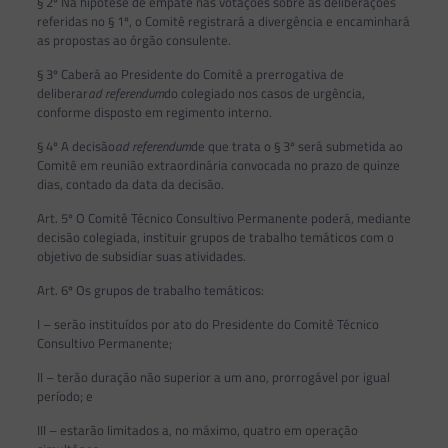
§ 2º Na hipótese de empate nas votações sobre as deliberações
referidas no § 1º, o Comitê registrará a divergência e encaminhará
as propostas ao órgão consulente.
§ 3º Caberá ao Presidente do Comitê a prerrogativa de
deliberar
ad referendum
do colegiado nos casos de urgência,
conforme disposto em regimento interno.
§ 4º A decisão
ad referendum
de que trata o § 3º será submetida ao
Comitê em reunião extraordinária convocada no prazo de quinze
dias, contado da data da decisão.
Art. 5º O Comitê Técnico Consultivo Permanente poderá, mediante
decisão colegiada, instituir grupos de trabalho temáticos com o
objetivo de subsidiar suas atividades.
Art. 6º Os grupos de trabalho temáticos:
I – serão instituídos por ato do Presidente do Comitê Técnico
Consultivo Permanente;
II – terão duração não superior a um ano, prorrogável por igual
período; e
III – estarão limitados a, no máximo, quatro em operação