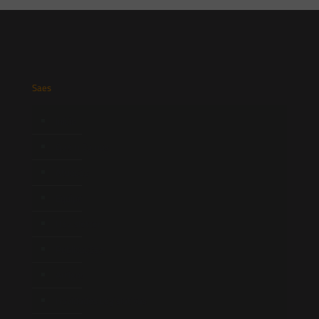
Saes
Início
Quem Somos
Atuação
Equipe
Newsletter
Publicações
Artigos
Novidades Legislativas