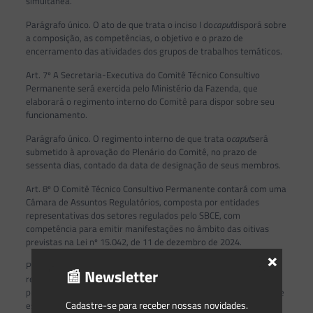
simultânea.
Parágrafo único. O ato de que trata o inciso I do
caput
disporá sobre
a composição, as competências, o objetivo e o prazo de
encerramento das atividades dos grupos de trabalhos temáticos.
Art. 7º A Secretaria-Executiva do Comitê Técnico Consultivo
Permanente será exercida pelo Ministério da Fazenda, que
elaborará o regimento interno do Comitê para dispor sobre seu
funcionamento.
Parágrafo único. O regimento interno de que trata o
caput
será
submetido à aprovação do Plenário do Comitê, no prazo de
sessenta dias, contado da data de designação de seus membros.
Art. 8º O Comitê Técnico Consultivo Permanente contará com uma
Câmara de Assuntos Regulatórios, composta por entidades
representativas dos setores regulados pelo SBCE, com
competência para emitir manifestações no âmbito das oitivas
previstas na Lei nº 15.042, de 11 de dezembro de 2024.
×
Parágrafo único. A Câmara de Assuntos Regulatórios será
📰 Newsletter
regulamentada por ato do Ministro de Estado da Fazenda, no
prazo de sessenta dias, contado da data de publicação do ato que
Cadastre-se para receber nossas novidades.
estabelecer os setores regulados pelo SBCE.